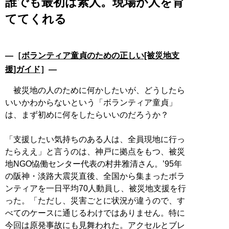
誰でも最初は素人。現場が人を育
ててくれる
―［
ボランティア童貞のための正しい[被災地支
援]ガイド
］―
被災地の人のために何かしたいが、どうしたら
いいかわからないという「ボランティア童貞」
は、まず初めに何をしたらいいのだろうか？
「支援したい気持ちのある人は、全員現地に行っ
たらええ」と言うのは、神戸に拠点をもつ、被災
地NGO恊働センター代表の村井雅清さん。’95年
の阪神・淡路大震災直後、全国から集まったボラ
ンティアを一日平均70人動員し、被災地支援を行
った。「ただし、災害ごとに状況が違うので、す
べてのケースに通じるわけではありません。特に
今回は原発事故にも見舞われた。アクセルとブレ