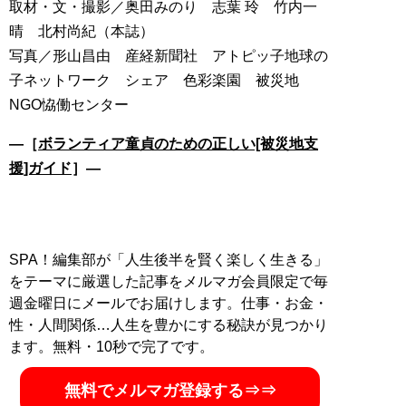
取材・文・撮影／奥田みのり 志葉 玲 竹内一
晴 北村尚紀（本誌）
写真／形山昌由 産経新聞社 アトピッ子地球の
子ネットワーク シェア 色彩楽園 被災地
NGO恊働センター
―［
ボランティア童貞のための正しい[被災地支
援]ガイド
］―
SPA！編集部が「人生後半を賢く楽しく生きる」
をテーマに厳選した記事をメルマガ会員限定で毎
週金曜日にメールでお届けします。仕事・お金・
性・人間関係…人生を豊かにする秘訣が見つかり
ます。無料・10秒で完了です。
無料でメルマガ登録する⇒⇒