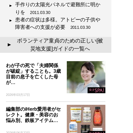
手作りの太陽光パネルで避難所に明か
りを
2011.03.30
患者の症状は多様。アトピーの子供や
障害者への支援が必要
2011.03.30
ボランティア童貞のための正しい[被
▲
災地支援]ガイドの一覧へ
わが子の死で「夫婦関係
が破綻」することも。3歳
目前の息子を亡くした母
が…
2026年03月17日
編集部のiHerb愛用者がセ
レクト。健康・美容のお
悩み別、鉄板アイテム…
2026年06月22日