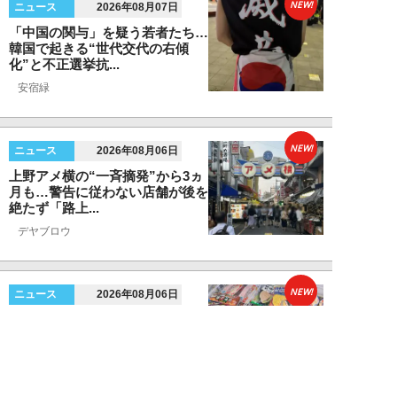
NEW!
ニュース
2026年08月07日
「中国の関与」を疑う若者たち…
韓国で起きる“世代交代の右傾
化”と不正選挙抗...
安宿緑
NEW!
ニュース
2026年08月06日
上野アメ横の“一斉摘発”から3ヵ
月も…警告に従わない店舗が後を
絶たず「路上...
デヤブロウ
NEW!
ニュース
2026年08月06日
値上げでも強い「チョコモナカジ
ャンボ」に対し、「パピコ」は減
収…「定番アイ...
不破聡