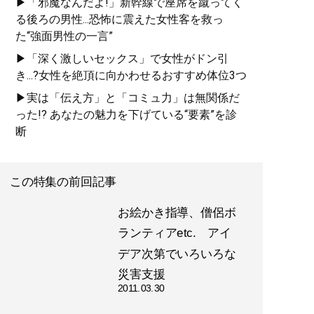
▶「邪魔なんだよ!」新幹線で座席を蹴ってく
る後ろの男性...恐怖に震えた女性客を救っ
た“強面男性の一言”
▶「深く激しいセックス」で女性がドン引
き...?女性を絶頂に向かわせるおすすめ体位3つ
▶実は「伝え方」と「コミュ力」は無関係だ
った!? あなたの魅力を下げている“要素”を診
断
この特集の前回記事
お絵かき指導、僧侶ボ
ランティアetc. アイ
デア次第でいろいろな
災害支援
2011.03.30