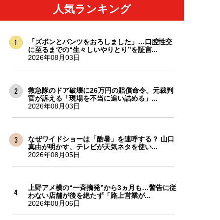
人気ランキング
「ズボンとパンツをおろしました」…口腔性交
に至るまでの“生々しいやりとり”を証言...
2026年08月03日
救急隊のドア破壊に26万円の賠償命令。元裁判
官が訴える「現場を不当に追い詰める」...
2026年08月03日
なぜワイドショーは「酷暑」を連呼する？ 山口
真由が明かす、テレビが天気ネタを使い...
2026年08月05日
上野アメ横の“一斉摘発”から3ヵ月も…警告に従
わない店舗が後を絶たず「路上営業が...
2026年08月06日