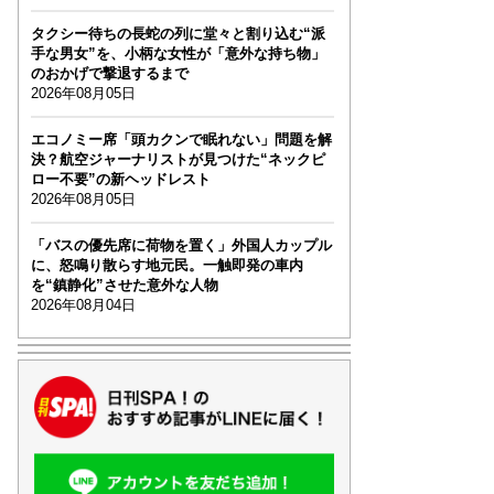
タクシー待ちの長蛇の列に堂々と割り込む“派
手な男女”を、小柄な女性が「意外な持ち物」
のおかげで撃退するまで
2026年08月05日
エコノミー席「頭カクンで眠れない」問題を解
決？航空ジャーナリストが見つけた“ネックピ
ロー不要”の新ヘッドレスト
2026年08月05日
「バスの優先席に荷物を置く」外国人カップル
に、怒鳴り散らす地元民。一触即発の車内
を“鎮静化”させた意外な人物
2026年08月04日