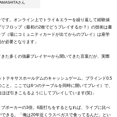
AMASHITAさん
ンです。オンライン上でトライ＆エラーを繰り返して経験値
プリフロップ（最初の2枚でどうプレイするか？）の技術は書
ップ（場にコミュニティカードが出てからのプレイ）は座学
則が必要となります」
てきた多くの強豪プレイヤーから聞いてきた言葉だが、実際
ーリミットテキサスホールデムのキャッシュゲーム。ブラインド0.5
のこと。ここでは6つのテーブルを同時に開いてプレイ）で、
はほぼ引きこもるようにしてプレイしています(笑)」
ブポーカーの3倍。6面打ちをするとなれば、ライブに比べ
ができる。「俺は20年近くラスベガスで食ってるんだ」とい