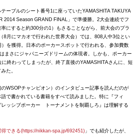
ルのシート番号1に座っていたYAMASHITA TAKUYA
R 2014 Season GRAND FINAL」で準優勝。2大会連続でフ
率にすると約300分の1）もさることながら、前大会のプラ
N」（8月にマカオで行われた世界大会）では、808人中3位とい
0万円）を獲得。日本のポーカースポットで行われる、参加費数
とはまさにジャパニーズドリームの体現者。しかも、ポーカー
に終わってしまったが、終了直後のYAMASHITAさんに、短
てみた。
のWSOPチャンピオン）のインタビュー記事を読んだのが
本語で書かれている書籍をすべて読みました。特に『フィ
グレッシブポーカー トーナメントを制覇しろ』は理解する
ps://nikkan-spa.jp/692451)
」でも紹介したが、