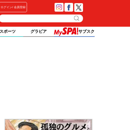
ログイン
会員登録
スポーツ
グラビア
サブスク