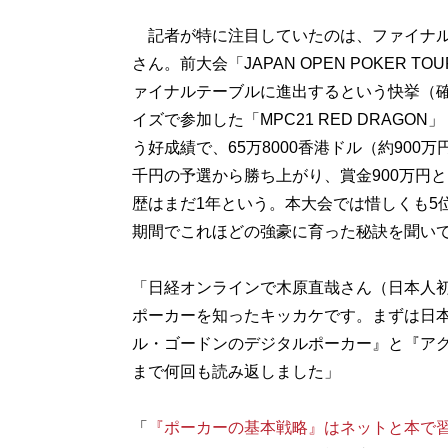
記者が特に注目していたのは、ファイナルテーブ
さん。前大会「JAPAN OPEN POKER TOU
ァイナルテーブルに進出するという快挙（確
イズで参加した「MPC21 RED DRAGO
う好成績で、65万8000香港ドル（約90
千円の予選から勝ち上がり、賞金900万円
歴はまだ1年という。本大会では惜しくも5位
期間でこれほどの強豪に育った秘訣を聞い
「日経オンラインで木原直哉さん（日本人初
ポーカーを知ったキッカケです。まずは日
ル・ゴードンのデジタルポーカー』と『ア
まで何回も読み返しました」
「
『ポーカーの基本戦略』はネットと本で習得できる(htt