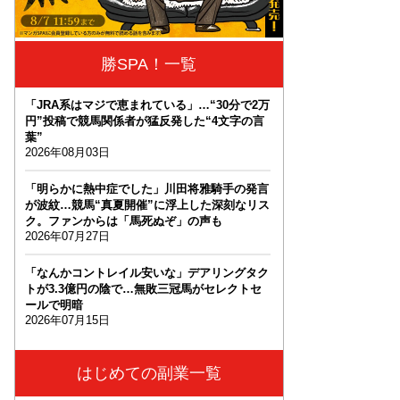
勝SPA！一覧
「JRA系はマジで恵まれている」…“30分で2万
円”投稿で競馬関係者が猛反発した“4文字の言
葉”
2026年08月03日
「明らかに熱中症でした」川田将雅騎手の発言
が波紋…競馬“真夏開催”に浮上した深刻なリス
ク。ファンからは「馬死ぬぞ」の声も
2026年07月27日
「なんかコントレイル安いな」デアリングタク
トが3.3億円の陰で…無敗三冠馬がセレクトセ
ールで明暗
2026年07月15日
はじめての副業一覧