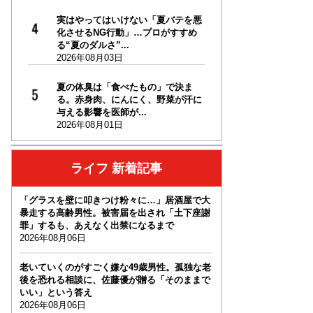
実はやってはいけない「夏バテを悪
化させるNG行動」…プロがすすめ
る“夏のダルさ”...
2026年08月03日
夏の体臭は「食べたもの」で決ま
る。赤身肉、にんにく、野菜が汗に
与える影響を医師が...
2026年08月01日
ライフ 新着記事
「グラスを壁に叩きつけ粉々に…」居酒屋で大
暴走する高齢男性。被害届を出され「土下座謝
罪」するも、あえなく出禁になるまで
2026年08月06日
老いていくのがすごく嫌な49歳男性。孤独な老
後を恐れる相談に、佐藤優が贈る「そのままで
いい」という答え
2026年08月06日