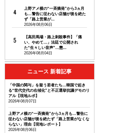
上野アメ横の“一斉摘発”から3ヵ月
も…警告に従わない店舗が後を絶た
ず「路上営業が...
2026年08月06日
【高田馬場・路上刺殺事件】「痛
い、やめて…」法廷で公開され
た“生々しい音声”…懲...
2026年08月04日
ニュース 新着記事
「中国の関与」を疑う若者たち…韓国で起き
る“世代交代の右傾化”と不正選挙抗議デモのリ
アル【現地ルポ】
2026年08月07日
上野アメ横の“一斉摘発”から3ヵ月も…警告に
従わない店舗が後を絶たず「路上営業がなくな
らない」理由【現地レポート】
2026年08月06日