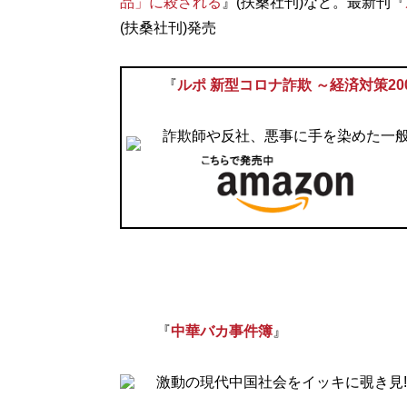
品」に殺される
』(扶桑社刊)など。最新刊『
(扶桑社刊)発売
『
ルポ 新型コロナ詐欺 ～経済対策2
詐欺師や反社、悪事に手を染めた一
『
中華バカ事件簿
』
激動の現代中国社会をイッキに覗き見!