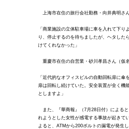
上海市在住の旅行会社勤務・向井典明さん
「商業施設の立体駐車場に車を入れて下り
り、停止するのを待ちましたが、ヘタした
けてくれなかった」
重慶市在住の自営業・砂川孝昌さん（仮名
「近代的なオフィスビルの自動回転扉に傘
扉は回転し続けていた。安全装置が全く機
としますよ」
また、『華商報』（7月28日付）によると
れようとした女性が感電する事故が起きて
よると、ATMから200ボルトの漏電が発