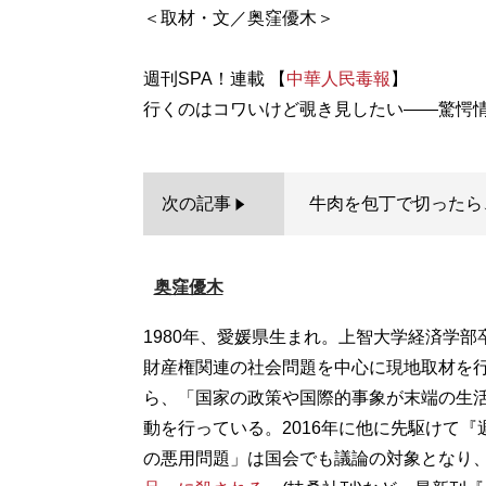
＜取材・文／奥窪優木＞
週刊SPA！連載 【
中華人民毒報
】
次の記事
牛肉を包丁で切ったら
奥窪優木
1980年、愛媛県生まれ。上智大学経済学
財産権関連の社会問題を中心に現地取材を行
ら、「国家の政策や国際的事象が末端の生
動を行っている。2016年に他に先駆けて『
の悪用問題」は国会でも議論の対象となり