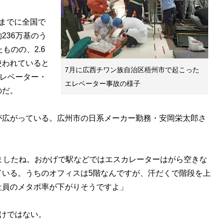
までに全国で
236万基のう
ものの、2.6
使われていると
7月に広西チワン族自治区梧州市で起こった
エレベーター・
エレベーター事故の様子
のだ。
広がっている。広州市の日系メーカー勤務・安岡栄太郎さ
ましたね。おかげで駅などではエスカレーターはがら空きな
ている。うちのオフィスは5階なんですが、汗だくで階段を上
社員のメタボ率が下がりそうですよ」
けではない。