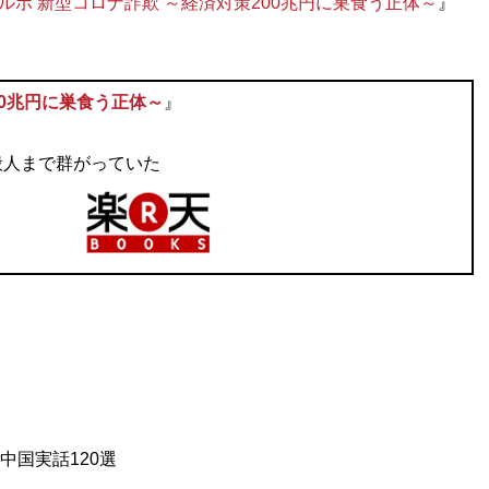
ルポ 新型コロナ詐欺 ～経済対策200兆円に巣食う正体～
』
00兆円に巣食う正体～
』
般人まで群がっていた
中国実話120選