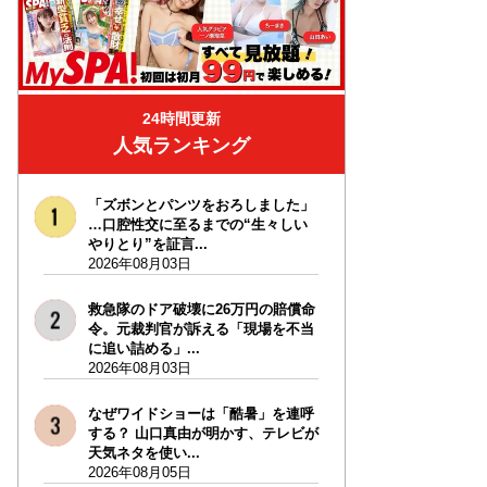
24時間更新
人気ランキング
「ズボンとパンツをおろしました」
…口腔性交に至るまでの“生々しい
やりとり”を証言...
2026年08月03日
救急隊のドア破壊に26万円の賠償命
令。元裁判官が訴える「現場を不当
に追い詰める」...
2026年08月03日
なぜワイドショーは「酷暑」を連呼
する？ 山口真由が明かす、テレビが
天気ネタを使い...
2026年08月05日