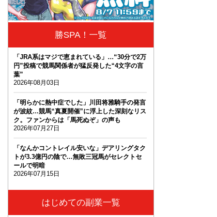
勝SPA！一覧
「JRA系はマジで恵まれている」…“30分で2万
円”投稿で競馬関係者が猛反発した“4文字の言
葉”
2026年08月03日
「明らかに熱中症でした」川田将雅騎手の発言
が波紋…競馬“真夏開催”に浮上した深刻なリス
ク。ファンからは「馬死ぬぞ」の声も
2026年07月27日
「なんかコントレイル安いな」デアリングタク
トが3.3億円の陰で…無敗三冠馬がセレクトセ
ールで明暗
2026年07月15日
はじめての副業一覧