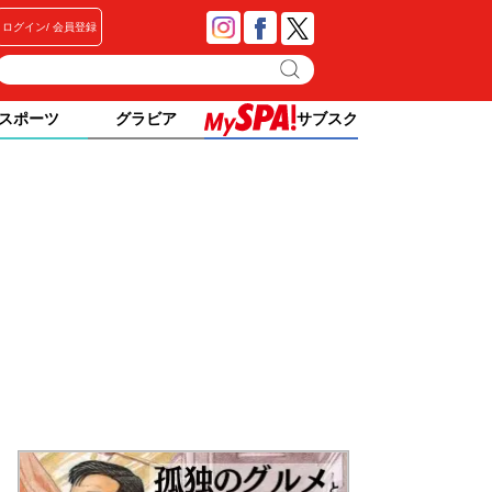
ログイン
会員登録
スポーツ
グラビア
サブスク