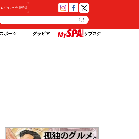
ログイン
会員登録
スポーツ
グラビア
サブスク