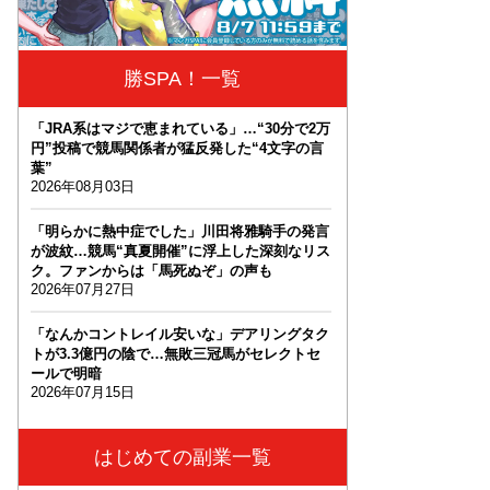
勝SPA！一覧
「JRA系はマジで恵まれている」…“30分で2万
円”投稿で競馬関係者が猛反発した“4文字の言
葉”
2026年08月03日
「明らかに熱中症でした」川田将雅騎手の発言
が波紋…競馬“真夏開催”に浮上した深刻なリス
ク。ファンからは「馬死ぬぞ」の声も
2026年07月27日
「なんかコントレイル安いな」デアリングタク
トが3.3億円の陰で…無敗三冠馬がセレクトセ
ールで明暗
2026年07月15日
はじめての副業一覧