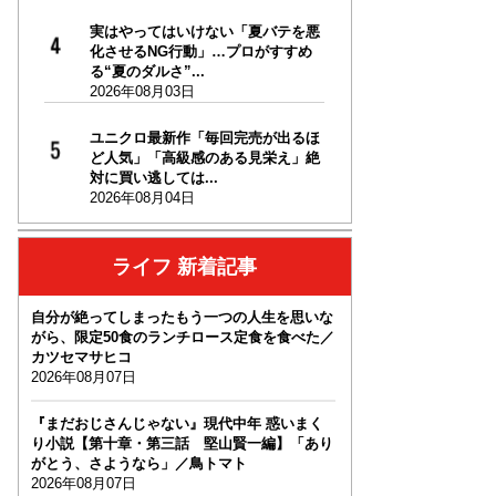
実はやってはいけない「夏バテを悪
化させるNG行動」…プロがすすめ
る“夏のダルさ”...
2026年08月03日
ユニクロ最新作「毎回完売が出るほ
ど人気」「高級感のある見栄え」絶
対に買い逃しては...
2026年08月04日
ライフ 新着記事
自分が絶ってしまったもう一つの人生を思いな
がら、限定50食のランチロース定食を食べた／
カツセマサヒコ
2026年08月07日
『まだおじさんじゃない』現代中年 惑いまく
り小説【第十章・第三話 堅山賢一編】「あり
がとう、さようなら」／鳥トマト
2026年08月07日