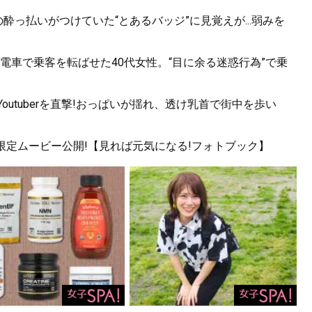
酔っ払いがつけていた“とあるバッジ”に見覚えが...弱みを
電車で乗客を転ばせた40代女性。“目に余る迷惑行為”で乗
utuberを直撃!おっぱいが揺れ、透け乳首で街中を歩い
!限定ムービー公開!【見れば元気になる!フォトブック】