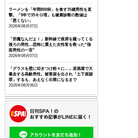
ラーメンを「年間800杯」を食す35歳男性を直
撃。「9年で35キロ増」も健康診断の数値は
「悪くない」
2026年08月07日
「邪魔なんだよ！」新幹線で座席を蹴ってくる
後ろの男性…恐怖に震えた女性客を救った“強
面男性の一言”
2026年08月07日
「グラスを壁に叩きつけ粉々に…」居酒屋で大
暴走する高齢男性。被害届を出され「土下座謝
罪」するも、あえなく出禁になるまで
2026年08月06日