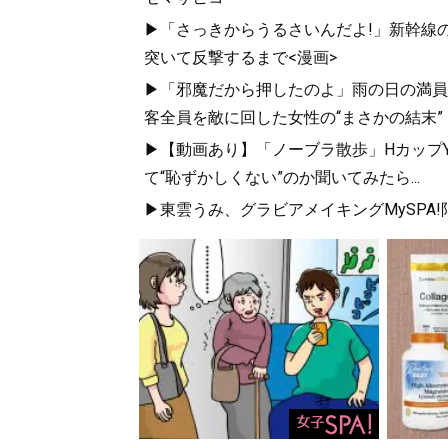
▶「さっきからうるさいんだよ!」新幹線の
突いて反撃するまで<漫画>
▶「邪魔だから押したのよ」雨の日の満員
客全員を敵に回した女性の“まさかの結末”
▶【動画あり】「ノーブラ散歩」HカップYo
て“恥ずかしくない”のか聞いてみたら...
▶東雲うみ、グラビアメイキングMySPA