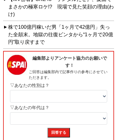
まさかの極寒ロケ!? 現場で見た笑顔の理由(わ
け)
株で100億円稼いだ男「1ヶ月で42億円」失っ
た全顛末。地獄の往復ビンタから“1ヶ月で20億
円”取り戻すまで