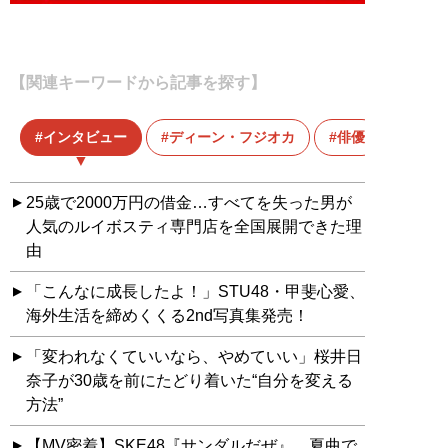
【関連キーワードから記事を探す】
インタビュー
ディーン・フジオカ
俳優
25歳で2000万円の借金…すべてを失った男が
人気のルイボスティ専門店を全国展開できた理
由
「こんなに成長したよ！」STU48・甲斐心愛、
海外生活を締めくくる2nd写真集発売！
「変われなくていいなら、やめていい」桜井日
奈子が30歳を前にたどり着いた“自分を変える
方法”
【MV密着】SKE48『サンダルだぜ』、夏曲で