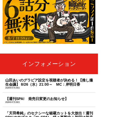
インフォメーション
山田あいのグラビア設定を視聴者が決める！【推し撮
生会議】 8/26（水）21:00～ MC：岸明日香
2026年07月29日
【週刊SPA! 発売日変更のお知らせ】
2026年07月28日
「天羽希純」のセクシーな秘蔵カットを大放出！週刊