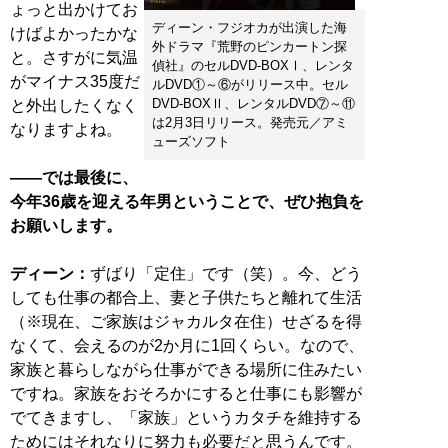
ょっと出かけてお
ディーン・フジオカが出演した海
けばよかったかな
外ドラマ『荒野のピンカートン探
と。さすがに気温
偵社』のセルDVD-BOXⅠ、レンタ
がマイナス35度だ
ルDVD①～⑥がリリース中。セル
DVD-BOXⅡ、レンタルDVD⑦～⑪
と外出したくなく
は2月3日リリース。発売元／アミ
なりますよね。
ューズソフト
――では最後に、
今年36歳を迎える年男ということで、ぜひ抱負を
お願いします。
ディーン：
ずばり「定住」です（笑）。今、どう
しても仕事の都合上、妻と子供たちと離れて生活
（※現在、ご家族はジャカルタ在住）せざるを得
なくて、会えるのが2か月に1回くらい。なので、
家族と暮らしながら仕事ができる場所に住みたい
ですね。家族をおそろかにすると仕事にも影響が
でてきますし、「家族」というカタチを維持する
ためにはそれなりに努力も必要だと思うんです。