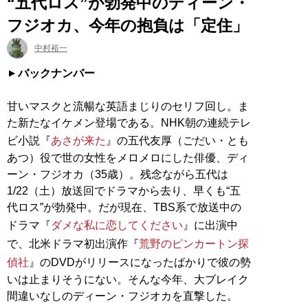
“五代ロス”が勃発中のディーン・
フジオカ、今年の抱負は「定住」
中村裕一
バックナンバー
甘いマスクと流暢な英語まじりのセリフ回し。ま
た新たなイケメン登場である。NHK朝の連続テレ
ビ小説『
あさが来た
』の五代友厚（ごだい・とも
あつ）役で世の女性をメロメロにした俳優、ディ
ーン・フジオカ（35歳）。残念ながら五代は
1/22（土）放送回でドラマから去り、早くも“五
代ロス”が勃発中。だが現在、TBS系で放送中の
ドラマ『
ダメな私に恋してください
』に出演中
で、北米ドラマ初出演作『
荒野のピンカートン探
偵社
』のDVDがリリースになったばかりで彼の勢
いは止まりそうにない。そんな今年、大ブレイク
間違いなしのディーン・フジオカを直撃した。