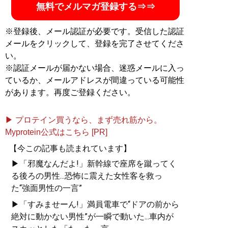
無料でメルマガ登録する⇒⇒
※登録後、メール認証が必要です。受信した認証
メールをクリックして、登録を完了させてくださ
い。
※認証メールが届かない場合、迷惑メールに入っ
ているか、メールアドレスが間違っている可能性
があります。再度ご登録ください。
▶ プロテイン買うなら、まず売れ筋から。
Myprotein公式はこちら [PR]
【今この記事も読まれています】
▶「邪魔なんだよ!」新幹線で座席を蹴ってく
る後ろの男性...恐怖に震えた女性客を救っ
た“強面男性の一言”
▶「すみませーん!」満員電車で“ドアの前から
絶対に動かない男性”が一瞬で動いた...車内が