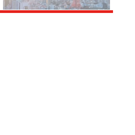
エンタメ 新着記事
NEW!
エンタメ
2026年08月07日
志田音々の爽やか超絶美ボディ！
グラビアメイキングMySPA!限定
ムービー公...
NEW!
エンタメ
2026年08月07日
Rain Tree、涙の“全員曲”初披露
――。16人が心をひとつにした
夏の...
吉岡 俊