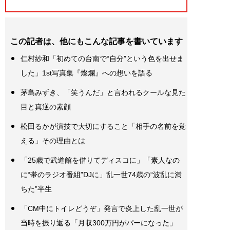
この記者は、他にもこんな記事を書いています
仁村紗和「初めての台南で“自分”という色を出せま
した」1st写真集『燦爛』への想いを語る
茅島みずき、「笑うんだ」と言われるクールな見た
目と真逆の素顔
松田るかが演技で大切にすること「相手の名前を覚
える」その理由とは
「25歳で武道館を借りてディスコに」「素人なの
に“帯のラジオ番組”DJに」乱一世74歳の“波乱に満
ちた”半生
「CM中にトイレどうぞ」発言で炎上した乱一世が
当時を振り返る「月収300万円がパーになった」