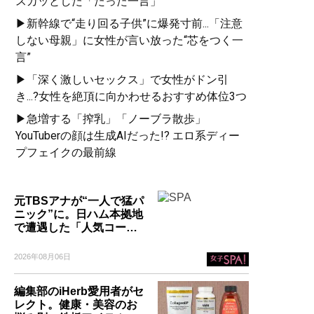
スカッとした「たった一言」
▶新幹線で“走り回る子供”に爆発寸前...「注意
しない母親」に女性が言い放った“芯をつく一
言”
▶「深く激しいセックス」で女性がドン引
き...?女性を絶頂に向かわせるおすすめ体位3つ
▶急増する「搾乳」「ノーブラ散歩」
YouTuberの顔は生成AIだった!? エロ系ディー
プフェイクの最前線
元TBSアナが“一人で猛パ
ニック”に。日ハム本拠地
で遭遇した「人気コー…
2026年08月06日
編集部のiHerb愛用者がセ
レクト。健康・美容のお