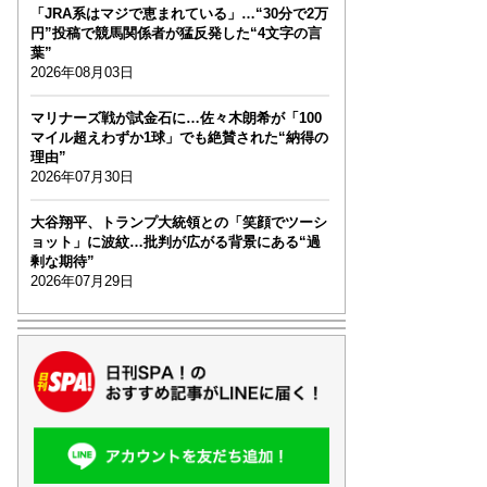
「JRA系はマジで恵まれている」…“30分で2万
円”投稿で競馬関係者が猛反発した“4文字の言
葉”
2026年08月03日
マリナーズ戦が試金石に…佐々木朗希が「100
マイル超えわずか1球」でも絶賛された“納得の
理由”
2026年07月30日
大谷翔平、トランプ大統領との「笑顔でツーシ
ョット」に波紋…批判が広がる背景にある“過
剰な期待”
2026年07月29日