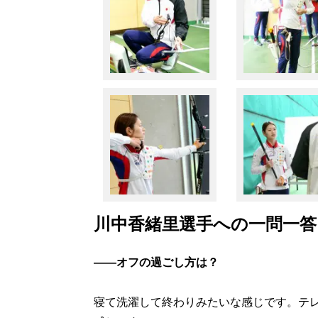
川中香緒里選手への一問一答
――オフの過ごし方は？
寝て洗濯して終わりみたいな感じです。テ