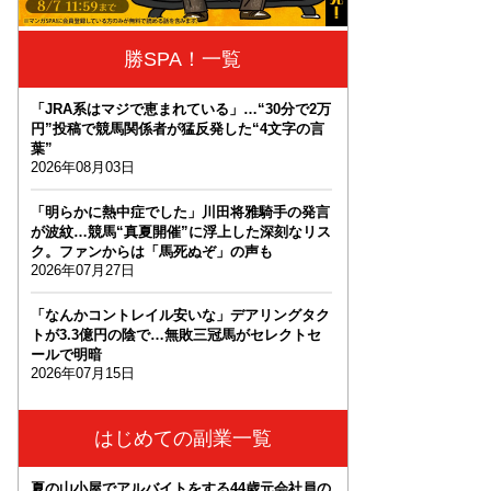
勝SPA！一覧
「JRA系はマジで恵まれている」…“30分で2万
円”投稿で競馬関係者が猛反発した“4文字の言
葉”
2026年08月03日
「明らかに熱中症でした」川田将雅騎手の発言
が波紋…競馬“真夏開催”に浮上した深刻なリス
ク。ファンからは「馬死ぬぞ」の声も
2026年07月27日
「なんかコントレイル安いな」デアリングタク
トが3.3億円の陰で…無敗三冠馬がセレクトセ
ールで明暗
2026年07月15日
はじめての副業一覧
夏の山小屋でアルバイトをする44歳元会社員の