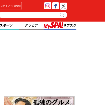
ログイン
会員登録
スポーツ
グラビア
サブスク