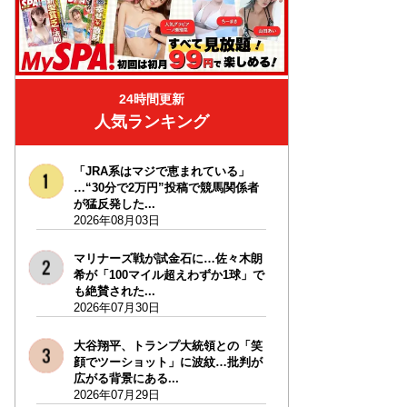
24時間更新
人気ランキング
「JRA系はマジで恵まれている」
…“30分で2万円”投稿で競馬関係者
が猛反発した...
2026年08月03日
マリナーズ戦が試金石に…佐々木朗
希が「100マイル超えわずか1球」で
も絶賛された...
2026年07月30日
大谷翔平、トランプ大統領との「笑
顔でツーショット」に波紋…批判が
広がる背景にある...
2026年07月29日