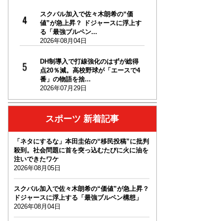
スクバル加入で佐々木朗希の“価
値”が急上昇？ ドジャースに浮上す
る「最強ブルペン...
2026年08月04日
DH制導入で打線強化のはずが総得
点20％減。高校野球が「エースで4
番」の物語を捨...
2026年07月29日
スポーツ 新着記事
「ネタにするな」本田圭佑の“移民投稿”に批判
殺到。社会問題に首を突っ込むたびに火に油を
注いできたワケ
2026年08月05日
スクバル加入で佐々木朗希の“価値”が急上昇？
ドジャースに浮上する「最強ブルペン構想」
2026年08月04日