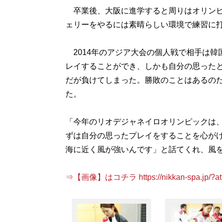
卒業後、大阪に進学すると周りはオリンピ
ェリーをやるには素晴らしい環境で練習に
2014年のアジア大会の個人戦で相手は韓
レイすることができ、しかも自分の思った
だが負けてしまった。勝敗のことはあるの
た。
「今年のリオデジャネイロオリンピックは
ずは自分の思ったプレイをすることを心が
海に近く風が強いんです」と話てくれ、風
⇒【画像】はコチラ https://nikkan-spa.jp/?att