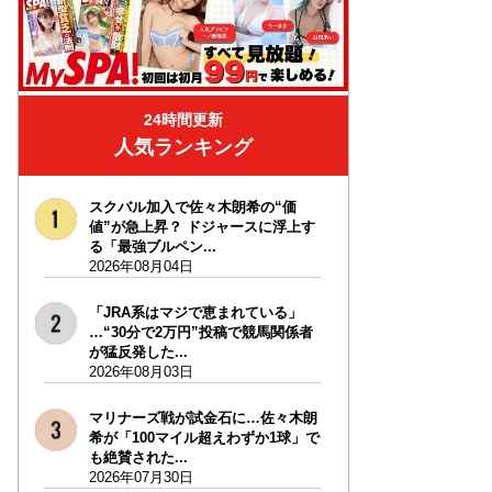
24時間更新
人気ランキング
スクバル加入で佐々木朗希の“価
値”が急上昇？ ドジャースに浮上す
る「最強ブルペン...
2026年08月04日
「JRA系はマジで恵まれている」
…“30分で2万円”投稿で競馬関係者
が猛反発した...
2026年08月03日
マリナーズ戦が試金石に…佐々木朗
希が「100マイル超えわずか1球」で
も絶賛された...
2026年07月30日