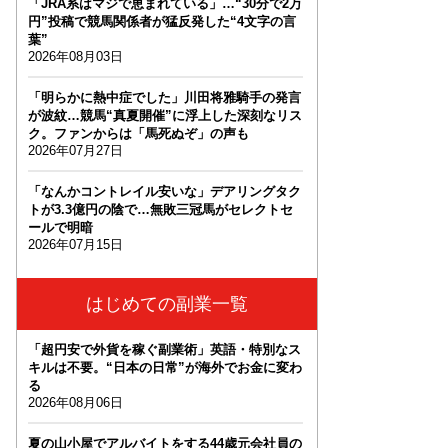
「JRA系はマジで恵まれている」…“30分で2万
円”投稿で競馬関係者が猛反発した“4文字の言
葉”
2026年08月03日
「明らかに熱中症でした」川田将雅騎手の発言
が波紋…競馬“真夏開催”に浮上した深刻なリス
ク。ファンからは「馬死ぬぞ」の声も
2026年07月27日
「なんかコントレイル安いな」デアリングタク
トが3.3億円の陰で…無敗三冠馬がセレクトセ
ールで明暗
2026年07月15日
はじめての副業一覧
「超円安で外貨を稼ぐ副業術」英語・特別なス
キルは不要。“日本の日常”が海外でお金に変わ
る
2026年08月06日
夏の山小屋でアルバイトをする44歳元会社員の