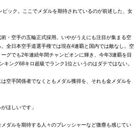
ンピック。ここでメダルを期待されているのが前述した、女
術・空手の五輪正式採用。いやがうえにも注目が集まる空
る。全日本空手道選手権では現在4連覇と国内では敵なし。空
ーグでも2年連続年間チャンピオンに輝き、今年3連覇を目
ンキング68キロ超級でランク1位というのはダテではない。
は空手関係者でなくともメダル獲得を、それも金メダルを
ルがほしいです」
メダルを期待する人々のプレッシャーなど微塵も感じてい