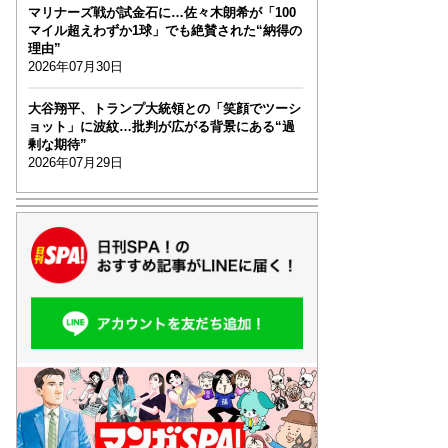
マリナーズ戦が試金石に…佐々木朗希が「100
マイル超えわずか1球」でも絶賛された“納得の
理由”
2026年07月30日
大谷翔平、トランプ大統領との「笑顔でツーシ
ョット」に波紋…批判が広がる背景にある“過
剰な期待”
2026年07月29日