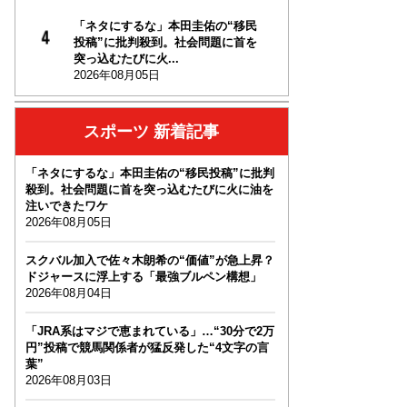
「ネタにするな」本田圭佑の“移民
投稿”に批判殺到。社会問題に首を
突っ込むたびに火...
2026年08月05日
スポーツ 新着記事
「ネタにするな」本田圭佑の“移民投稿”に批判
殺到。社会問題に首を突っ込むたびに火に油を
注いできたワケ
2026年08月05日
スクバル加入で佐々木朗希の“価値”が急上昇？
ドジャースに浮上する「最強ブルペン構想」
2026年08月04日
「JRA系はマジで恵まれている」…“30分で2万
円”投稿で競馬関係者が猛反発した“4文字の言
葉”
2026年08月03日