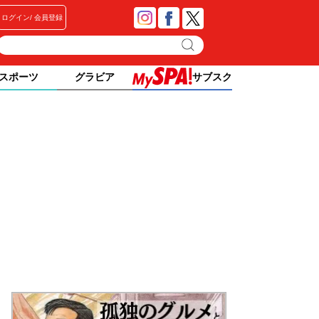
ログイン
会員登録
スポーツ
グラビア
サブスク