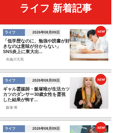
ライフ 新着記事
NEW!
ライフ
2026年08月09日
「低学歴なのに、勉強や読書が好
きなのは意味が分からない」
SNS炎上に東大出...
布施川天馬
NEW!
ライフ
2026年08月09日
ギャル霊媒師・飯塚唯が生活カツ
カツのダンサー30歳女性を霊視
した結果が怖す...
飯塚 唯
NEW!
ライフ
2026年08月09日