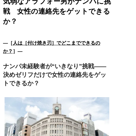
気弱なアラフォー男がナンパに挑
戦 女性の連絡先をゲットできる
か？
―［
人は［付け焼き刃］でどこまでできるの
か？
］―
ナンパ未経験者が“いきなり”挑戦――
決めゼリフだけで女性の連絡先をゲッ
トできるか？