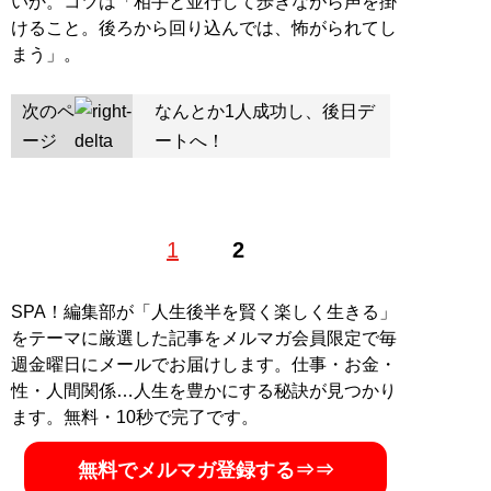
いか。コツは「相手と並行して歩きながら声を掛
けること。後ろから回り込んでは、怖がられてし
まう」。
次のペ
なんとか1人成功し、後日デ
ージ
ートへ！
1
2
SPA！編集部が「人生後半を賢く楽しく生きる」
をテーマに厳選した記事をメルマガ会員限定で毎
週金曜日にメールでお届けします。仕事・お金・
性・人間関係…人生を豊かにする秘訣が見つかり
ます。無料・10秒で完了です。
無料でメルマガ登録する⇒⇒