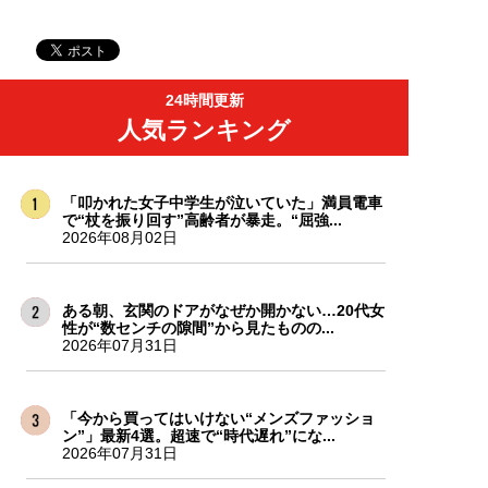
24時間更新
人気ランキング
「叩かれた女子中学生が泣いていた」満員電車
で“杖を振り回す”高齢者が暴走。“屈強...
2026年08月02日
ある朝、玄関のドアがなぜか開かない…20代女
性が“数センチの隙間”から見たものの...
2026年07月31日
「今から買ってはいけない“メンズファッショ
ン”」最新4選。超速で“時代遅れ”にな...
2026年07月31日