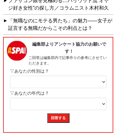
ファザコン娘を見極める…ハリウッド流“オヤ
ジ好き女性”の探し方／コラムニスト木村和久
「無職なのにモテる男たち」の魅力――女子が
証言する無職だからこその利点とは？