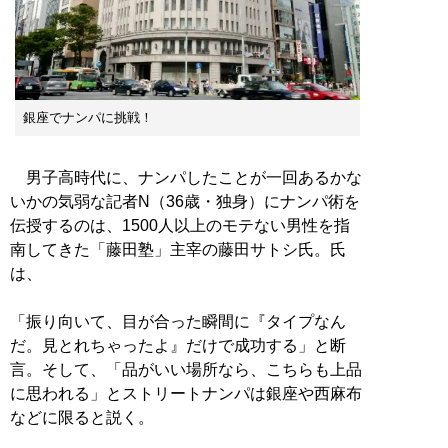
銀座でナンパに挑戦！
男子高時代に、ナンパしたことが一回あるかな
いかの気弱な記者N（36歳・独身）にナンパ術を
伝授するのは、1500人以上のモテない男性を指
南してきた「藤田塾」主宰の藤田サトシ氏。氏
は、
「振り向いて、目が合った瞬間に『タイプなん
だ。見とれちゃったよ』だけで成功する」と断
言。そして、「品がいい場所なら、こちらも上品
に思われる」とストリートナンパは銀座や西麻布
などに限ると説く。