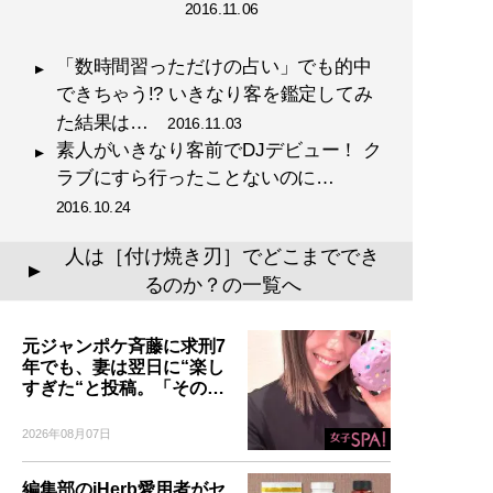
2016.11.06
「数時間習っただけの占い」でも的中
できちゃう!? いきなり客を鑑定してみ
た結果は…
2016.11.03
素人がいきなり客前でDJデビュー！ ク
ラブにすら行ったことないのに…
2016.10.24
人は［付け焼き刃］でどこまででき
▲
るのか？の一覧へ
元ジャンポケ斉藤に求刑7
年でも、妻は翌日に“楽し
すぎた“と投稿。「その…
2026年08月07日
編集部のiHerb愛用者がセ