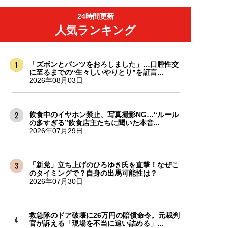
24時間更新
人気ランキング
「ズボンとパンツをおろしました」…口腔性交
に至るまでの“生々しいやりとり”を証言...
2026年08月03日
飲食中のイヤホン禁止、写真撮影NG…“ルール
の多すぎる”飲食店主たちに聞いた本音...
2026年07月29日
「新党」立ち上げのひろゆき氏を直撃！なぜこ
のタイミングで？自身の出馬可能性は？
2026年07月30日
救急隊のドア破壊に26万円の賠償命令。元裁判
官が訴える「現場を不当に追い詰める」...