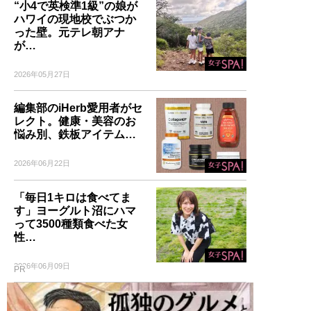
“小4で英検準1級”の娘が
ハワイの現地校でぶつか
った壁。元テレ朝アナ
が…
2026年05月27日
編集部のiHerb愛用者がセ
レクト。健康・美容のお
悩み別、鉄板アイテム…
2026年06月22日
「毎日1キロは食べてま
す」ヨーグルト沼にハマ
って3500種類食べた女
性…
2026年06月09日
PR