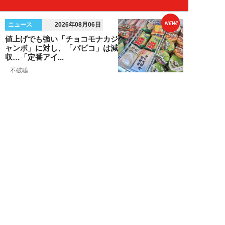
NEW!
ニュース
2026年08月06日
値上げでも強い「チョコモナカジ
ャンボ」に対し、「パピコ」は減
収…「定番アイ...
不破聡
NEW!
ニュース
2026年08月05日
なぜワイドショーは「酷暑」を連
呼する？ 山口真由が明かす、テ
レビが天気ネタ...
山口真由
NEW!
ニュース
2026年08月05日
やまゆり園事件から10年。乙武
洋匡が問う「私たちの心にも“植
松聖”が棲んで...