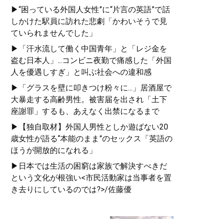
▶“困っている外国人女性”に“片言の英語”で話
しかけた駅員に訪れた悲劇「かわいそうで見
ていられませんでした」
▶「汗水流して働く中国青年」と「レジ金を
盗む日本人」...コンビニ夜勤で痛感した「外国
人を優遇しすぎ」と叫ぶ社会への違和感
▶「グラスを壁に叩きつけ粉々に...」居酒屋で
大暴走する高齢男性。被害届を出され「土下
座謝罪」するも、あえなく出禁になるまで
▶【独自取材】外国人男性としか遊ばない20
歳女性が語る“本能のまま”のセックス「英語の
ほうが開放的になれる」
▶日本では生活の困窮は家族で解決すべきだ
という文化が根強い<市民活動家は当事者を置
き去りにしているのでは?>/佐藤優