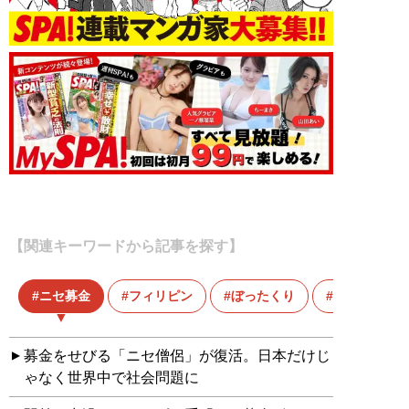
【関連キーワードから記事を探す】
ニセ募金
フィリピン
ぼったくり
ボッタクリ
募金をせびる「ニセ僧侶」が復活。日本だけじ
ゃなく世界中で社会問題に