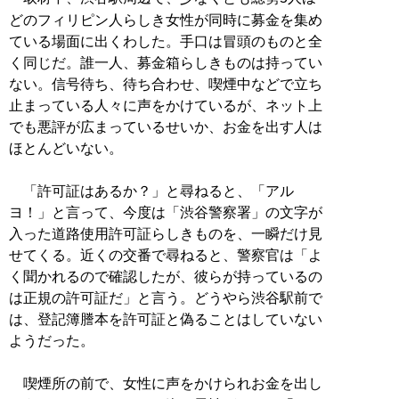
どのフィリピン人らしき女性が同時に募金を集め
ている場面に出くわした。手口は冒頭のものと全
く同じだ。誰一人、募金箱らしきものは持ってい
ない。信号待ち、待ち合わせ、喫煙中などで立ち
止まっている人々に声をかけているが、ネット上
でも悪評が広まっているせいか、お金を出す人は
ほとんどいない。
「許可証はあるか？」と尋ねると、「アル
ヨ！」と言って、今度は「渋谷警察署」の文字が
入った道路使用許可証らしきものを、一瞬だけ見
せてくる。近くの交番で尋ねると、警察官は「よ
く聞かれるので確認したが、彼らが持っているの
は正規の許可証だ」と言う。どうやら渋谷駅前で
は、登記簿謄本を許可証と偽ることはしていない
ようだった。
喫煙所の前で、女性に声をかけられお金を出し