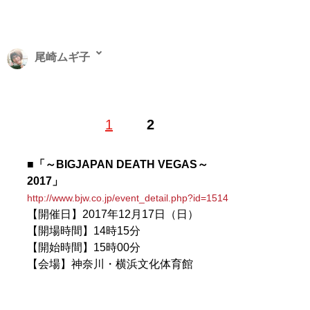
尾崎ムギ子
尾崎ムギ子／ライター、編集者。リクルート、編集プロ
1
2
ダクションを経て、フリー。2015年1月、“飯伏幸太vsヨ
シヒコ戦”の動画をきっかけにプロレスにのめり込む。初
代タイガーマスクこと佐山サトルを応援する「佐山女子
■「～BIGJAPAN DEATH VEGAS～
会（
@sayama_joshi
）」発起人。Twitter：
2017」
@ozaki_mugiko
http://www.bjw.co.jp/event_detail.php?id=1514
【開催日】2017年12月17日（日）
記事一覧へ
【開場時間】14時15分
【開始時間】15時00分
【会場】神奈川・横浜文化体育館