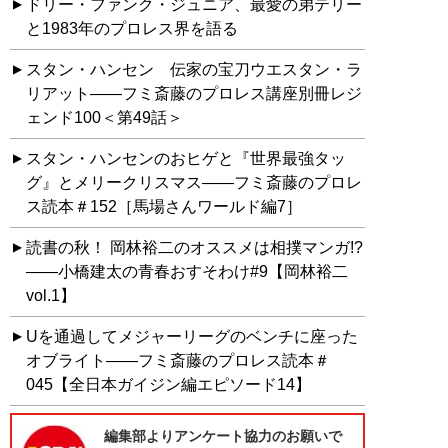
ドリー・ファンク・ジュニア、最愛の弟テリー
と1983年のプロレス界を語る
スタン・ハンセン 伝家の宝刀ウエスタン・ラ
リアット――フミ斎藤のプロレス講座別冊レジ
ェンド100＜第49話＞
スタン・ハンセンのおヒゲと『世界最強タッ
グ』とメリークリスマス――フミ斎藤のプロレ
ス読本＃152［馬場さんワールド編7］
読書の秋！ 岡林裕二のオススメは相撲マンガ!?
――小橋建太の青春おすそわけ#9【岡林裕二
vol.1】
Uを通過してメジャーリーグのベンチに座った
オブライト――フミ斎藤のプロレス読本＃
045【全日本ガイジン編エピソード14】