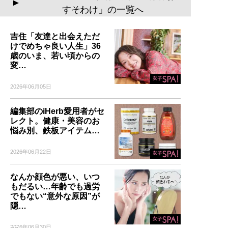
▲
すそわけ」の一覧へ
吉住「友達と出会えただ
けでめちゃ良い人生」36
歳のいま、若い頃からの
変…
2026年06月05日
編集部のiHerb愛用者がセ
レクト。健康・美容のお
悩み別、鉄板アイテム…
2026年06月22日
なんか顔色が悪い、いつ
もだるい…年齢でも過労
でもない“意外な原因”が
隠…
2026年06月30日