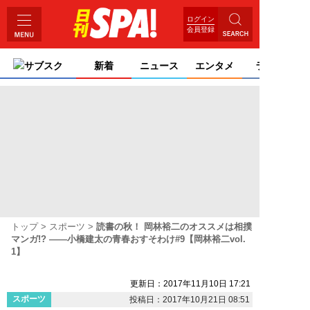
ログイン
会員登録
サブスク
新着
ニュース
エンタメ
ライフ
トップ
スポーツ
読書の秋！ 岡林裕二のオススメは相撲
マンガ!? ――小橋建太の青春おすそわけ#9【岡林裕二vol.
1】
更新日：2017年11月10日 17:21
スポーツ
投稿日：2017年10月21日 08:51