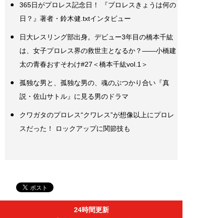
365日がプロレス記念日！ 『プロレスきょうは何の
日？』著者・鈴木健.txtインタビュー
日大レスリング部出身。デビュー3年目の橋本千紘
は、女子プロレス界の救世主となるか？――小橋建
太の青春おすそわけ#27＜橋本千紘vol.1＞
孤独な男と、孤独な男の、魂のぶつかり合い『真
説・佐山サトル』に見る男のドラマ
クワガタのプロレス“クワレス”が想像以上にプロレ
スだった！ ロックアップに関節技も
24時間更新