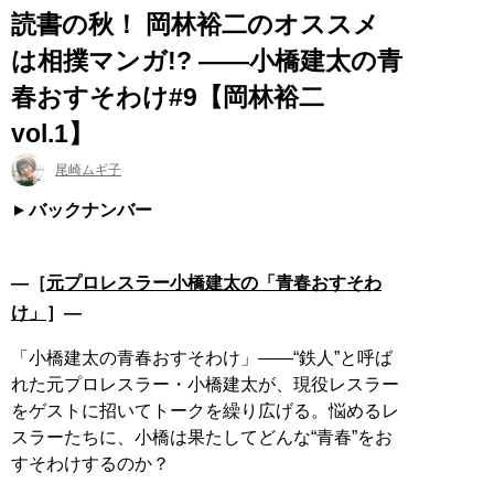
読書の秋！ 岡林裕二のオススメ
は相撲マンガ!? ――小橋建太の青
春おすそわけ#9【岡林裕二
vol.1】
尾崎ムギ子
バックナンバー
―［
元プロレスラー小橋建太の「青春おすそわ
け」
］―
「小橋建太の青春おすそわけ」――“鉄人”と呼ば
れた元プロレスラー・小橋建太が、現役レスラー
をゲストに招いてトークを繰り広げる。悩めるレ
スラーたちに、小橋は果たしてどんな“青春”をお
すそわけするのか？