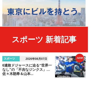
スポーツ 新着記事
NEW!
スポーツ
2026年08月07日
6連敗ドジャースに迫る“世界一
なし”の「不吉なジンクス」…
佐々木朗希＆山本...
八木遊
NEW!
エンタメ
2026年08月05日
「ネタにするな」本田圭佑の“移