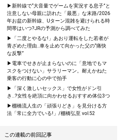
▶新幹線で“大音量でゲームを実況する息子”と
注意しない母親に訪れた「最悪」な末路/2026
年お盆の新幹線、Uターン混雑を避けられる時
間帯はいつ?JRの予測から調べてみた
▶「二度とやるな!」あおり運転をした若者が
青ざめた理由...車を止めて向かった父の“痛快
な反撃”
▶電車でせきが止まらないのに「意地でもマ
スクをつけない」サラリーマン。耐えかねた
乗客の行動に心の中で拍手
▶「深く激しいセックス」で女性がドン引
き...?女性を絶頂に向かわせるおすすめ体位3つ
▶棚橋流人生の「頑張りどき」を見分ける方
法「常に全力でいる!」/棚橋弘至 vol.52
この連載の前回記事