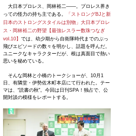
大日本プロレス、岡林裕二――。プロレス界き
っての怪力の持ち主である。
「ストロングBJと新
日本のストロングスタイルは別物」大日本プロレ
ス・岡林裕二の野望【最強レスラー数珠つなぎ
vol.10】
では、幼少期から自衛隊時代までのぶっ
飛びエピソードの数々を明かし、話題を呼んだ。
ユニークなキャラクターだが、根は真面目で熱い
思いを秘めている。
そんな岡林と小橋のトークショーが、10月1
日、有隣堂・伊勢佐木町本店にて行われた。テー
マは、“読書の秋”。今回は日刊SPA！独占で、公
開対談の模様をレポートする。