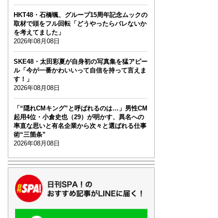
HKT48・石橋颯、グループ15周年記念ムックの
取材で頭をフル回転「どうやったらバレないか
を考えてました」
2026年08月08日
SKE48・太田彩夏が自身初の写真集を猛アピー
ル「今が一番かわいいって自信を持って言えま
す！」
2026年08月08日
「“隠れCMキング”と呼ばれるのは…」男性CM
起用4位・小倉史也（29）が明かす、異名への
率直な思いと有名企業から次々と選ばれる仕事
術“三箇条”
2026年08月08日