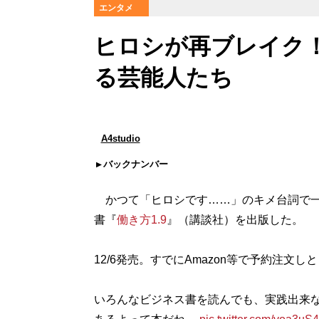
エンタメ
ヒロシが再ブレイク！ 
る芸能人たち
A4studio
バックナンバー
かつて「ヒロシです……」のキメ台詞で一
書『
働き方1.9
』（講談社）を出版した。
12/6発売。すでにAmazon等で予約注文し
いろんなビジネス書を読んでも、実践出来