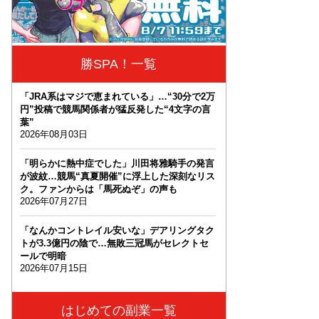
勝SPA！一覧
「JRA系はマジで恵まれている」…“30分で2万
円”投稿で競馬関係者が猛反発した“4文字の言
葉”
2026年08月03日
「明らかに熱中症でした」川田将雅騎手の発言
が波紋…競馬“真夏開催”に浮上した深刻なリス
ク。ファンからは「馬死ぬぞ」の声も
2026年07月27日
「なんかコントレイル安いな」デアリングタク
トが3.3億円の陰で…無敗三冠馬がセレクトセ
ールで明暗
2026年07月15日
はじめての副業一覧