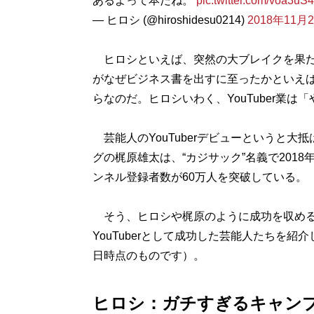
あるよって本だね。
pic.twitter.com/voa3uS
— ヒロシ (@hiroshidesu0214)
2018年11月
ヒロシといえば、突然の大ブレイクを果た
がなぜビジネス書を出すに至ったかといえば、
らなのだ。ヒロシいわく、YouTuber業は
芸能人のYouTuberデビューというと
グの梶原雄太は、“カジサック”名義で2018年
ンネル登録者数が60万人を突破している。
そう、ヒロシや梶原のように成功を収める
YouTuberとして成功した芸能人たちを紹
日時点のものです）。
ヒロシ：ガチすぎるキャン