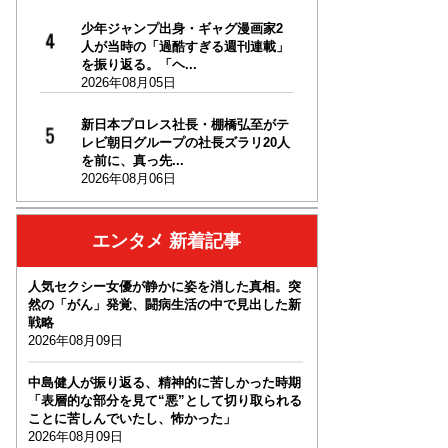
少年ジャンプ出身・ギャグ漫画家2
人が当時の「過酷すぎる週刊連載」
を振り返る。「ヘ...
2026年08月05日
新日本プロレス社長・棚橋弘至がテ
レビ朝日グループの社長ズラリ20人
を前に、真っ先...
2026年08月06日
エンタメ 新着記事
人気セクシー女優が静かに姿を消した真相。突
然の「がん」発覚、闘病生活の中で見出した新
戦略
2026年08月09日
中島健人が振り返る、精神的に苦しかった時期
「表層的な部分を見て“悪”として切り取られる
ことに苦しんでいたし、怖かった」
2026年08月09日