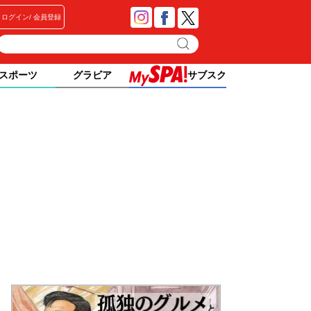
ログイン
会員登録
スポーツ
グラビア
サブスク