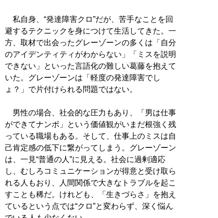
私自身、“発達障害クロ”だが、苦手なことを回
避するテクニックを身につけて生活してきた。一
方、取材で出会ったグレーゾーンの多くは「自分
のアイデンティティがわからない」「ミスを説明
できない」といった言語化の難しい葛藤を抱えて
いた。グレーゾーンは「軽度の発達障害でし
ょ？」で片付けられる問題ではない。
男性の場合、社会的な圧力もあり、「男は仕事
ができてナンボ」という価値観がいまだ根強く残
っている職場もある。そして、仕事上のミスは自
己肯定感の低下に繋がってしまう。グレーゾーン
は、一見“普通の人”に見える。社会に過剰適応
し、むしろコミュニケーションが得意と受け取ら
れる人もおり、人間関係で大きなトラブルを起こ
すことも稀だ。けれども、「生きづらさ」を抱え
ているという点では“クロ”と変わらず、深く悩ん
でいる人も少なくない。