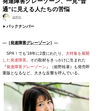
発達障害グレーゾーン、一見“普
通”に見える人たちの苦悩
姫野桂
バックナンバー
―［
発達障害グレーゾーン
］―
SPA！でも’18年に2度にわたり、
大特集を展開
した発達障害
。その取材をきっかけに生まれた
『
発達障害グレーゾーン
』（姫野桂著）も発売即
重版となるなど、大きな反響を呼んでいる。