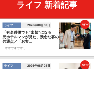
ライフ 新着記事
NEW!
ライフ
2026年08月08日
「有名俳優でも“出禁”になる」
元ホテルマンが見た、残念な客の
共通点／「お客...
オオサキサオリ
NEW!
ライフ
2026年08月08日
120万円かけて「豊胸手術」した
33歳男性を直撃「ゲイでもな
い。性同一性障...
佐藤隼秀
NEW!
ライフ
2026年08月08日