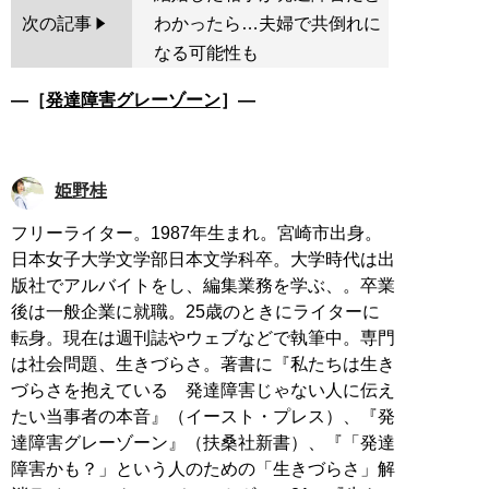
次の記事
わかったら…夫婦で共倒れに
なる可能性も
―［
発達障害グレーゾーン
］―
姫野桂
フリーライター。1987年生まれ。宮崎市出身。
日本女子大学文学部日本文学科卒。大学時代は出
版社でアルバイトをし、編集業務を学ぶ、。卒業
後は一般企業に就職。25歳のときにライターに
転身。現在は週刊誌やウェブなどで執筆中。専門
は社会問題、生きづらさ。著書に『私たちは生き
づらさを抱えている 発達障害じゃない人に伝え
たい当事者の本音』（イースト・プレス）、『発
達障害グレーゾーン』（扶桑社新書）、『「発達
障害かも？」という人のための「生きづらさ」解