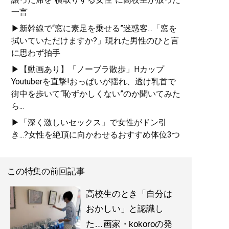
一言
▶新幹線で“窓に素足を乗せる”迷惑客...「窓を
拭いていただけますか?」現れた男性のひと言
に思わず拍手
▶【動画あり】「ノーブラ散歩」Hカップ
Youtuberを直撃!おっぱいが揺れ、透け乳首で
街中を歩いて“恥ずかしくない”のか聞いてみた
ら...
▶「深く激しいセックス」で女性がドン引
き...?女性を絶頂に向かわせるおすすめ体位3つ
この特集の前回記事
高校生のとき「自分は
おかしい」と認識し
た…画家・kokoroの発