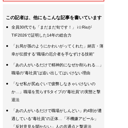
この記者は、他にもこんな記事を書いています
全員30代でも「まだまだ旬です！」 i☆Risが
TIF2026で証明した14年の総合力
「お局が孫のようにかわいがってくれた」納言・薄
幸が伝授する“職場の厄介者を手なずける技術”
「あの人がいるだけで精神的になぜか削られる…」
職場の“毒社員”は追い出してはいけない理由
「なぜ私が尻ぬぐいで疲弊しなきゃいけないの
か…」職場を荒らす5タイプの“毒社員”の実態と撃
退法
「あの人がいるだけで職場がしんどい」約4割が遭
遇している“毒社員”の正体…「不機嫌アピール」
「反対意見を聞かない」人の共通点と撃退法