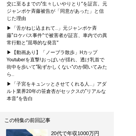
交に至るまでの“生々しいやりとり”を証言。元
ジャンポケ斉藤被告が「同意があった」と信
じた理由
▶「舌がねじ込まれて...」元ジャンポケ斉
藤“ロケバス事件”で被害者が証言、車内での異
常行動と“屈辱的な発言”
▶【動画あり】「ノーブラ散歩」Hカップ
Youtuberを直撃!おっぱいが揺れ、透け乳首で
街中を歩いて“恥ずかしくない”のか聞いてみた
ら...
▶「子宮をキュンッとさせてくれる人...」アダ
ルト業界20年の笹倉杏がセックスの“リアルな
本音”を告白
この特集の前回記事
20代で年収1000万円