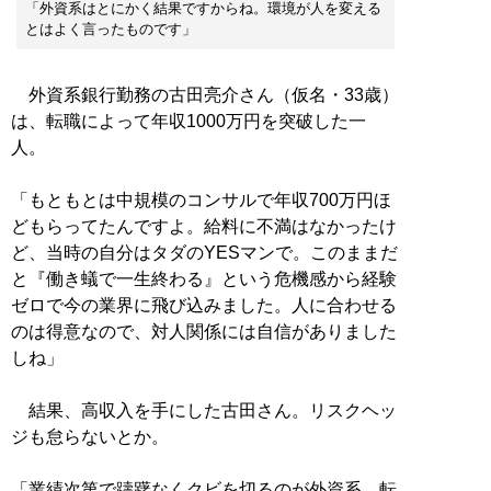
「外資系はとにかく結果ですからね。環境が人を変える
とはよく言ったものです」
外資系銀行勤務の古田亮介さん（仮名・33歳）
は、転職によって年収1000万円を突破した一
人。
「もともとは中規模のコンサルで年収700万円ほ
どもらってたんですよ。給料に不満はなかったけ
ど、当時の自分はタダのYESマンで。このままだ
と『働き蟻で一生終わる』という危機感から経験
ゼロで今の業界に飛び込みました。人に合わせる
のは得意なので、対人関係には自信がありました
しね」
結果、高収入を手にした古田さん。リスクヘッ
ジも怠らないとか。
「業績次第で躊躇なくクビを切るのが外資系。転