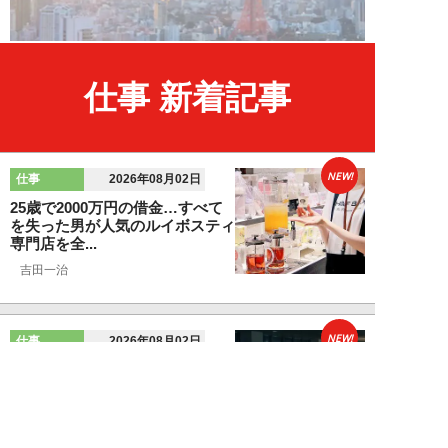
仕事 新着記事
NEW!
仕事
2026年08月02日
25歳で2000万円の借金…すべて
を失った男が人気のルイボスティ
専門店を全...
吉田一治
NEW!
仕事
2026年08月02日
「とにかく成長したい」コンサル
業界に群がる若者たちが「危う
い」理由。目的な...
布施川天馬