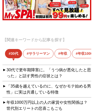
【関連キーワードから記事を探す】
30代
サラリーマン
年収
年収1000万円
30代で更年期障害に。「うつ病が悪化したと思
った」と話す男性の症状とは？
「35歳を越えているのに、なぜかモテ始める男
性」に実は共通している特徴
年収1000万円以上の人の家賃や女性関係は？
世代別エリートの悲喜こもごも