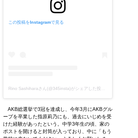
この投稿をInstagramで見る
Rino Sashiharaさん(@345insta)がシェアした投稿
–
2019年 7月
AKB総選挙で3冠を達成し、今年3月にAKBグル
ープを卒業した指原莉乃にも、過去にいじめを受
けた経験があったという。中学3年生の頃、家の
ポストを開けると封筒が入っており、中に「もう