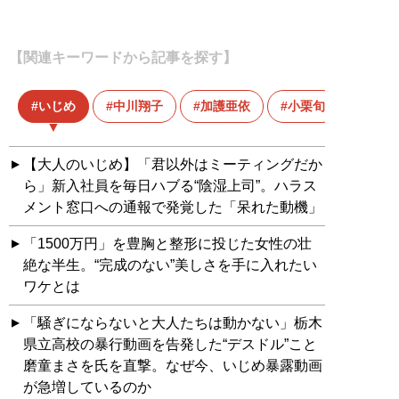
【関連キーワードから記事を探す】
いじめ
中川翔子
加護亜依
小栗旬
【大人のいじめ】「君以外はミーティングだか
ら」新入社員を毎日ハブる“陰湿上司”。ハラス
メント窓口への通報で発覚した「呆れた動機」
「1500万円」を豊胸と整形に投じた女性の壮
絶な半生。“完成のない”美しさを手に入れたい
ワケとは
「騒ぎにならないと大人たちは動かない」栃木
県立高校の暴行動画を告発した“デスドル”こと
磨童まさを氏を直撃。なぜ今、いじめ暴露動画
が急増しているのか