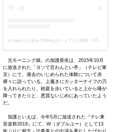
Ai kagoさん(@ai.1988kg)がシェアした投稿
–
2019年 7月月18日午後8時14分PDT
元モーニング娘。の加護亜依は、2015年10月
に放送された「ヨソで言わんとい亭」（テレビ東
京）にて、過去のいじめられた体験について赤
裸々に語っている。上履きにカッターナイフの刃
を入れられたり、校庭を歩いていると上から唾が
降ってきたりと、悪質ないじめにあっていたよう
だ。
加護といえば、今年5月に放送された『テレ東
音楽祭2019』にて、W（ダブルユー）として13
年ぶりに相方・辻希美との出演を果たしたばかり