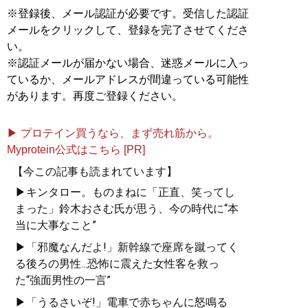
※登録後、メール認証が必要です。受信した認証
メールをクリックして、登録を完了させてくださ
い。
※認証メールが届かない場合、迷惑メールに入っ
ているか、メールアドレスが間違っている可能性
があります。再度ご登録ください。
▶ プロテイン買うなら、まず売れ筋から。
Myprotein公式はこちら [PR]
【今この記事も読まれています】
▶キンタロー。ものまねに「正直、笑ってし
まった」鈴木おさむ氏が思う、今の時代に“本
当に大事なこと”
▶「邪魔なんだよ!」新幹線で座席を蹴ってく
る後ろの男性...恐怖に震えた女性客を救っ
た“強面男性の一言”
▶「うるさいぞ!」電車で赤ちゃんに怒鳴る