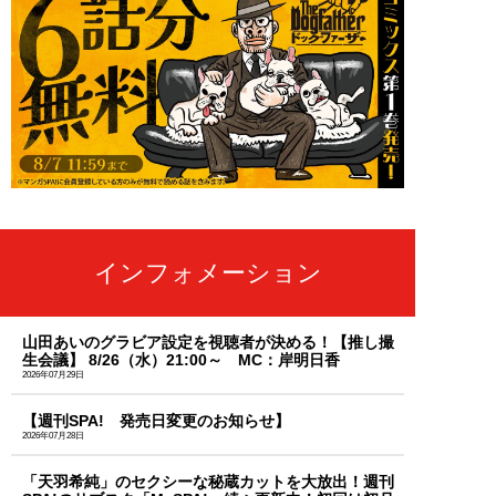
インフォメーション
山田あいのグラビア設定を視聴者が決める！【推し撮
生会議】 8/26（水）21:00～ MC：岸明日香
2026年07月29日
【週刊SPA! 発売日変更のお知らせ】
2026年07月28日
「天羽希純」のセクシーな秘蔵カットを大放出！週刊