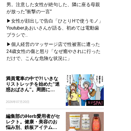
男。注意した女性が絶句した、隣に座る母親
が放った“衝撃の一言”
▶女性が顔出しで告白「ひとりHで使うモノ」
Youtuberあおいさんが語る、初めては電動歯
ブラシで...
▶個人経営のマッサージ店で性被害に遭った
24歳女性の傷と怒り「なぜ癒やされに行った
だけで、こんな危険な状況に」
満員電車の中で?! いきな
りストレッチを始めた“迷
惑おばさん”。周囲に…
2026年07月20日
編集部のiHerb愛用者がセ
レクト。健康・美容のお
悩み別、鉄板アイテム…