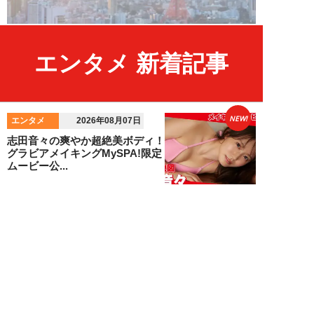
エンタメ 新着記事
NEW!
エンタメ
2026年08月07日
志田音々の爽やか超絶美ボディ！
グラビアメイキングMySPA!限定
ムービー公...
NEW!
エンタメ
2026年08月07日
Rain Tree、涙の“全員曲”初披露
――。16人が心をひとつにした
夏の...
吉岡 俊