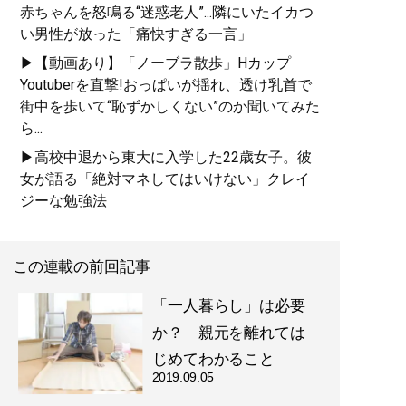
赤ちゃんを怒鳴る“迷惑老人”...隣にいたイカつ
い男性が放った「痛快すぎる一言」
▶【動画あり】「ノーブラ散歩」Hカップ
Youtuberを直撃!おっぱいが揺れ、透け乳首で
街中を歩いて“恥ずかしくない”のか聞いてみた
ら...
▶高校中退から東大に入学した22歳女子。彼
女が語る「絶対マネしてはいけない」クレイ
ジーな勉強法
この連載の前回記事
「一人暮らし」は必要
か？ 親元を離れては
じめてわかること
2019.09.05