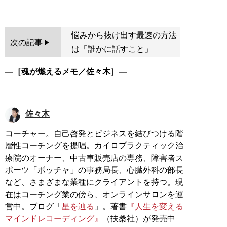
悩みから抜け出す最速の方法
次の記事
は「誰かに話すこと」
―［
魂が燃えるメモ／佐々木
］―
佐々木
コーチャー。自己啓発とビジネスを結びつける階
層性コーチングを提唱。カイロプラクティック治
療院のオーナー、中古車販売店の専務、障害者ス
ポーツ「ボッチャ」の事務局長、心臓外科の部長
など、さまざまな業種にクライアントを持つ。現
在はコーチング業の傍ら、オンラインサロンを運
営中。ブログ「
星を辿る
」。著書
『人生を変える
マインドレコーディング』
（扶桑社）が発売中