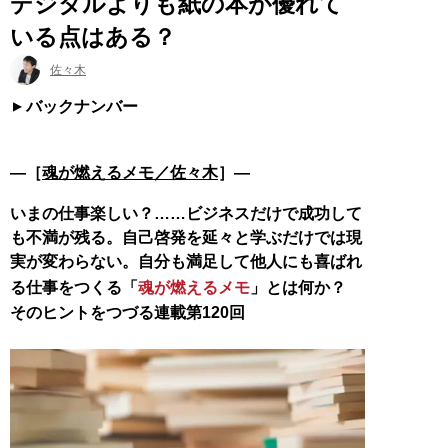
デジタルよりも紙の本が優れて
いる点はある？
佐々木
バックナンバー
―［
魂が燃えるメモ／佐々木
］―
いまの仕事楽しい？……ビジネスだけで成功して
も不満が残る。自己啓発を延々と学ぶだけでは現
実が変わらない。自分も満足して他人にも喜ばれ
る仕事をつくる「
魂が燃えるメモ
」とは何か？
そのヒントをつづる連載第120回