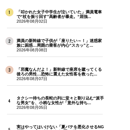
「叩かれた女子中学生が泣いていた」満員電車
で“杖を振り回す”高齢者が暴走。“屈強...
2026年08月02日
満員の新幹線で子供が「座りたい～！」迷惑家
族に困惑…周囲の乗客が内心“スカッ”と...
2026年08月08日
「邪魔なんだよ！」新幹線で座席を蹴ってくる
後ろの男性…恐怖に震えた女性客を救った...
2026年08月07日
タクシー待ちの長蛇の列に堂々と割り込む“派手
な男女”を、小柄な女性が「意外な持ち...
2026年08月05日
実はやってはいけない「夏バテを悪化させるNG