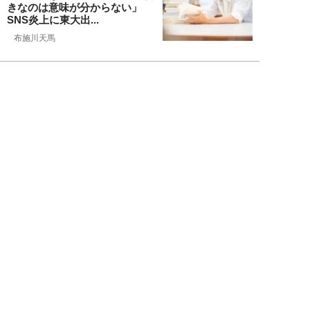
きなのは意味が分からない」
SNS炎上に東大出...
布施川天馬
NEW!
ライフ
2026年08月09日
ギャル霊媒師・飯塚唯が生活カツ
カツのダンサー30歳女性を霊視
した結果が怖す...
飯塚 唯
NEW!
ライフ
2026年08月09日
「新しい家族にお金をかけたい」
父親の身勝手な言い分で家を追い
出された22才...
黒島暁生
NEW!