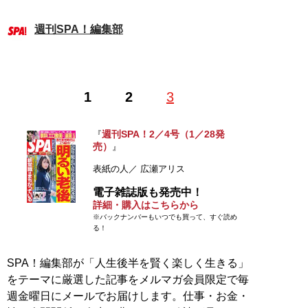
週刊SPA！編集部
1
2
3
週刊SPA！2／4号（1／28発
『
売）
』
表紙の人／ 広瀬アリス
電子雑誌版も発売中！
詳細・購入はこちらから
※バックナンバーもいつでも買って、すぐ読め
る！
SPA！編集部が「人生後半を賢く楽しく生きる」
をテーマに厳選した記事をメルマガ会員限定で毎
週金曜日にメールでお届けします。仕事・お金・