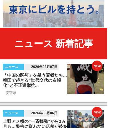
ニュース 新着記事
NEW!
ニュース
2026年08月07日
「中国の関与」を疑う若者たち…
韓国で起きる“世代交代の右傾
化”と不正選挙抗...
安宿緑
NEW!
ニュース
2026年08月06日
上野アメ横の“一斉摘発”から3ヵ
月も…警告に従わない店舗が後を