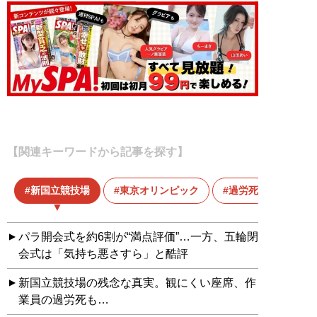
【関連キーワードから記事を探す】
新国立競技場
東京オリンピック
過労死
パラ開会式を約6割が“満点評価”…一方、五輪閉
会式は「気持ち悪さすら」と酷評
新国立競技場の残念な真実。観にくい座席、作
業員の過労死も…