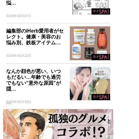
悩…
2026年08月07日
編集部のiHerb愛用者がセ
レクト。健康・美容のお
悩み別、鉄板アイテム…
2026年06月22日
なんか顔色が悪い、いつ
もだるい…年齢でも過労
でもない“意外な原因”が
隠…
2026年06月30日
PR