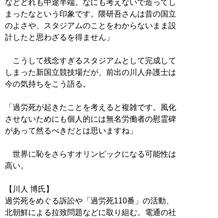
などどれも中途半端。なにも考えないで造ってし
まったなという印象です。隈研吾さんは昔の国立
のよさや、スタジアムのことをわからないまま設
計したと思わざるを得ません」
こうして残念すぎるスタジアムとして完成して
しまった新国立競技場だが、前出の川人弁護士は
今の気持ちをこう語る。
「過労死が起きたことを考えると複雑です。風化
させないためにも個人的には無名労働者の慰霊碑
があって然るべきだとは思いますね」
世界に恥をさらすオリンピックになる可能性は
高い。
【川人 博氏】
過労死をめぐる訴訟や「過労死110番」の活動、
北朝鮮による拉致問題などに取り組む。電通の社