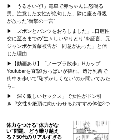
▶「うるさいぞ!」電車で赤ちゃんに怒鳴る
男。注意した女性が絶句した、隣に座る母親
が放った“衝撃の一言”
▶「ズボンとパンツをおろしました」...口腔性
交に至るまでの“生々しいやりとり”を証言。元
ジャンポケ斉藤被告が「同意があった」と信
じた理由
▶【動画あり】「ノーブラ散歩」Hカップ
Youtuberを直撃!おっぱいが揺れ、透け乳首で
街中を歩いて“恥ずかしくない”のか聞いてみた
ら...
▶「深く激しいセックス」で女性がドン引
き...?女性を絶頂に向かわせるおすすめ体位3つ
体力をつける“体力がな
い”問題、どう乗り越え
る？50代のリアルすぎる