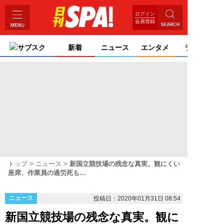
ログイン
会員登録
サブスク
新着
ニュース
エンタメ
ライフ
トップ
ニュース
新国立競技場の残念な真実。観にくい
座席、作業員の過労死も…
ニュース
投稿日：2020年01月31日 08:54
新国立競技場の残念な真実。観に