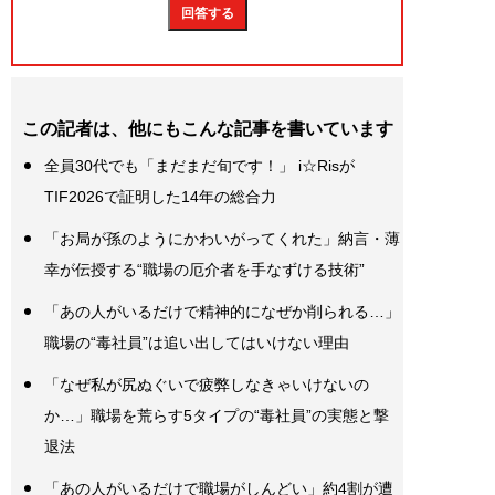
この記者は、他にもこんな記事を書いています
全員30代でも「まだまだ旬です！」 i☆Risが
TIF2026で証明した14年の総合力
「お局が孫のようにかわいがってくれた」納言・薄
幸が伝授する“職場の厄介者を手なずける技術”
「あの人がいるだけで精神的になぜか削られる…」
職場の“毒社員”は追い出してはいけない理由
「なぜ私が尻ぬぐいで疲弊しなきゃいけないの
か…」職場を荒らす5タイプの“毒社員”の実態と撃
退法
「あの人がいるだけで職場がしんどい」約4割が遭