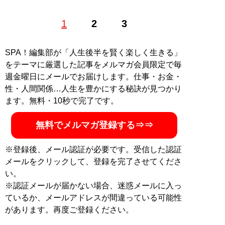
ファッションバイヤー。最新刊『
ロードマップ
』のほ
1
2
3
か、『
MBの偏愛ブランド図鑑
』『
最速でおしゃれに見
せる方法 <実践編>
』『
最速でおしゃれに見せる方法
』
『
幸服論――人生は服で簡単に変えられる
』など関連書
SPA！編集部が「人生後半を賢く楽しく生きる」
籍が累計200万部を突破。ブログ「
Knower Mag現役メ
をテーマに厳選した記事をメルマガ会員限定で毎
ンズバイヤーが伝えるオシャレになる方法
」、ユーチュ
週金曜日にメールでお届けします。仕事・お金・
ーブ「
MBチャンネル
」も話題に。年間の被服費は1000
性・人間関係…人生を豊かにする秘訣が見つかり
万円超！ （Xアカウント:
@MBKnowerMag
）
ます。無料・10秒で完了です。
無料でメルマガ登録する⇒⇒
『
ロードマップ
』
※登録後、メール認証が必要です。受信した認証
地方のしがないショップ
メールをクリックして、登録を完了させてくださ
店員はなぜ成功できたの
い。
か？
※認証メールが届かない場合、迷惑メールに入っ
その秘密はロードマップ
にあった
ているか、メールアドレスが間違っている可能性
があります。再度ご登録ください。