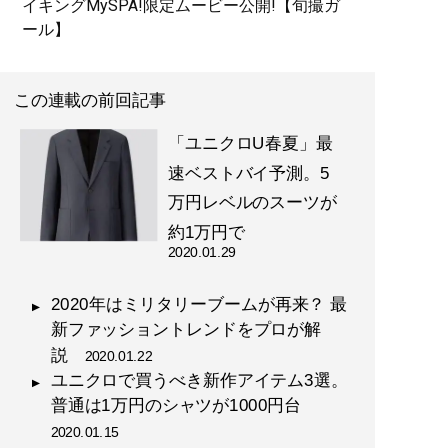
イキングMySPA!限定ムービー公開!【旬撮ガ
ール】
この連載の前回記事
「ユニクロU春夏」最
速ベストバイ予測。5
『
幸服論――人生は服で簡単
万円レベルのスーツが
に変えられる
』
約1万円で
自信は服で簡単につくること
2020.01.29
ができる!
2020年はミリタリーブームが再来？ 最
新ファッショントレンドをプロが解
説
2020.01.22
ユニクロで買うべき新作アイテム3選。
普通は1万円のシャツが1000円台
『
最速でおしゃれに見せる
2020.01.15
方法 【電子限定特典付き】