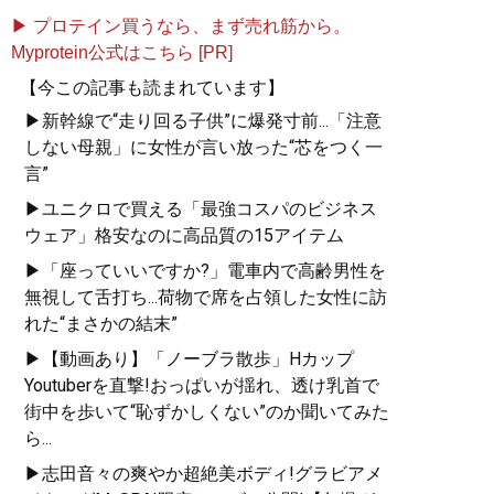
▶ プロテイン買うなら、まず売れ筋から。
Myprotein公式はこちら [PR]
『
MBの偏愛ブランド図鑑
』
【今この記事も読まれています】
▶新幹線で“走り回る子供”に爆発寸前...「注意
今着るべきブランド60の歴
しない母親」に女性が言い放った“芯をつく一
史や特色を、自身が愛用す
言”
る品とともに徹底紹介
▶ユニクロで買える「最強コスパのビジネス
ウェア」格安なのに高品質の15アイテム
▶「座っていいですか?」電車内で高齢男性を
無視して舌打ち...荷物で席を占領した女性に訪
れた“まさかの結末”
『
最速でおしゃれに見せる
▶【動画あり】「ノーブラ散歩」Hカップ
方法 <実践編>
』
Youtuberを直撃!おっぱいが揺れ、透け乳首で
街中を歩いて“恥ずかしくない”のか聞いてみた
ユニクロやGUでもおしゃれ
ら...
な人は何が違うのか？
▶志田音々の爽やか超絶美ボディ!グラビアメ