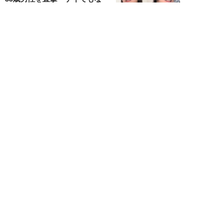
い。性同一性障...
佐藤隼秀
NEW!
ライフ
2026年08月08日
満員の新幹線で子供が「座りたい
～！」迷惑家族に困惑…周囲の乗
客が内心“スカ...
日刊SPA!取材班
NEW!
ライフ
2026年08月07日
自分が絶ってしまったもう一つの
人生を思いながら、限定50食の
ランチロース定...
カツセマサヒコ
NEW!
ライフ
2026年08月07日