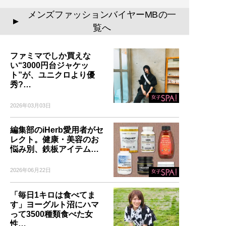
』
メンズファッションバイヤーMBの一
▲
覧へ
誰も言葉にできなかった
「男のおしゃれ」の決定
ファミマでしか買えな
版。電子版特典として、MB
い“3000円台ジャケッ
のコーディネート・80スタ
ト”が、ユニクロより優
イルを追加収録！
秀?…
2026年03月03日
編集部のiHerb愛用者がセ
記事一覧へ
レクト。健康・美容のお
悩み別、鉄板アイテム…
2026年06月22日
「毎日1キロは食べてま
す」ヨーグルト沼にハマ
って3500種類食べた女
性…