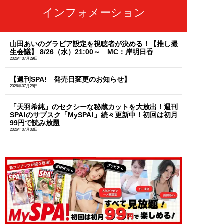
インフォメーション
山田あいのグラビア設定を視聴者が決める！【推し撮
生会議】 8/26（水）21:00～ MC：岸明日香
2026年07月29日
【週刊SPA! 発売日変更のお知らせ】
2026年07月28日
「天羽希純」のセクシーな秘蔵カットを大放出！週刊
SPA!のサブスク「MySPA!」続々更新中！初回は初月
99円で読み放題
2026年07月03日