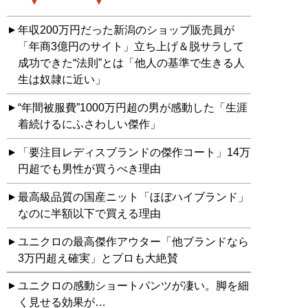
年収200万円だった新潟のショップ販売員が
「年商3億円のサイト」立ち上げ＆脱サラして
成功できた“法則”とは「他人の基準で生きる人
生は奴隷に近い」
“年間被服費”1000万円超の男が感動した「生涯
着続けるにふさわしい傑作」
「要注目レディスブランドの傑作コート」14万
円超でも男性が買うべき理由
最高級品質の国産ニット「ほぼハイブランド」
なのに半額以下で買える理由
ユニクロの最高傑作アウター「他ブランドなら
3万円超え確実」とプロも大絶賛
ユニクロの感動ショートパンツが凄い。脚を細
く見せる効果が…