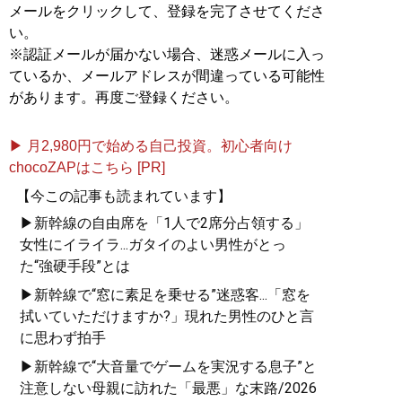
メールをクリックして、登録を完了させてくださ
い。
※認証メールが届かない場合、迷惑メールに入っ
ているか、メールアドレスが間違っている可能性
があります。再度ご登録ください。
▶ 月2,980円で始める自己投資。初心者向け
chocoZAPはこちら [PR]
【今この記事も読まれています】
▶新幹線の自由席を「1人で2席分占領する」
女性にイライラ...ガタイのよい男性がとっ
た“強硬手段”とは
▶新幹線で“窓に素足を乗せる”迷惑客...「窓を
拭いていただけますか?」現れた男性のひと言
に思わず拍手
▶新幹線で“大音量でゲームを実況する息子”と
注意しない母親に訪れた「最悪」な末路/2026