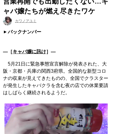
営業再開でも出勤したくない…キ
ャバ嬢たちが燃え尽きたワケ
カワノアユミ
バックナンバー
―［
キャバ嬢に訊け
］―
5月21日に緊急事態宣言解除が発表された、大
阪・京都・兵庫の関西3府県。全国的な新型コロ
ナの収束が見えてきたものの、全国でクラスター
が発生したキャバクラを含む夜の店での休業要請
はしばらく継続されるようだ。