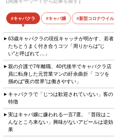
【関連キーワードから記事を探す】
キャバクラ
キャバ嬢
新型コロナウイルス
63歳キャバクラの現役キャッチが明かす、若者
たちとうまく付き合うコツ「周りからは“じ
い”と呼ばれて…」
親の介護で7年離職、40代後半でキャバクラ店
員に転身した元営業マンの紆余曲折「 コツを
掴めば“夜の世界”は働きやすい」
キャバクラで「じつは歓迎されていない」客の
特徴
実はキャバ嬢に嫌われる一言7選。「普段はこ
んなところ来ない」興味がないアピールは逆効
果