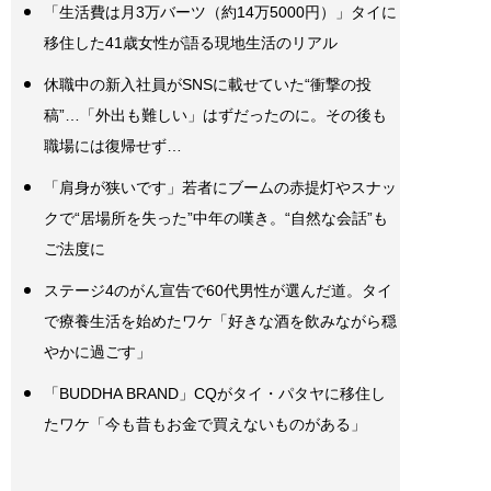
「生活費は月3万バーツ（約14万5000円）」タイに
移住した41歳女性が語る現地生活のリアル
休職中の新入社員がSNSに載せていた“衝撃の投
稿”…「外出も難しい」はずだったのに。その後も
職場には復帰せず…
「肩身が狭いです」若者にブームの赤提灯やスナッ
クで“居場所を失った”中年の嘆き。“自然な会話”も
ご法度に
ステージ4のがん宣告で60代男性が選んだ道。タイ
で療養生活を始めたワケ「好きな酒を飲みながら穏
やかに過ごす」
「BUDDHA BRAND」CQがタイ・パタヤに移住し
たワケ「今も昔もお金で買えないものがある」