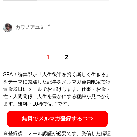
カワノアユミ
東京都出身。20代を歌舞伎町で過ごす、元キャバ嬢ライ
1
2
ター。現在はタイと日本を往復し、夜の街やタイに住む
人を取材する海外短期滞在ライターとしても活動中。ア
ジアの日本人キャバクラに潜入就職した著書『
底辺キャ
SPA！編集部が「人生後半を賢く楽しく生きる」
バ嬢、アジアでナンバー1になる
』（イーストプレス）
をテーマに厳選した記事をメルマガ会員限定で毎
が発売中。X（旧Twitter）：
＠ayumikawano
週金曜日にメールでお届けします。仕事・お金・
性・人間関係…人生を豊かにする秘訣が見つかり
記事一覧へ
ます。無料・10秒で完了です。
無料でメルマガ登録する⇒⇒
※登録後、メール認証が必要です。受信した認証