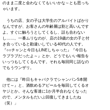
のまま二度と会わなくてもいいかな～とも思っち
ゃいます。
うちの店、女の子は大学生のアルバイトばかり
なんですが、お客さんの年齢層は割と高いんです
よ。すぐに触ろうとしてくるし、話も合わない
し……。一番ムリなのが、店の19歳の女の子と付
き合っていると勘違いしている40代の人です。
『○○チャンと今日もLINEしちゃった』『今日も
ラブラブだったよ～』とか、どうでもいい報告を
いっつもしてくるんです。それも毎回同じ話なの
でもうウンザリ。
他には『昨日もキャバクラでシャンパン5本開
けて～』と、酒飲めるアピールを毎回してくるオ
ヤジとか。そんな客達に1か月半合わなくなった
ので、メンタルもだいぶ回復してきましたね
（笑）」