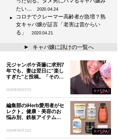
った切る。ダメ男にハマるキャバ嬢み
たい…
2020.04.24
コロナでクレーマー高齢者が急増？熟
女キャバ嬢が証言「老害は昔からい
る」
2020.04.21
キャバ嬢に訊けの一覧へ
▲
元ジャンポケ斉藤に求刑7
年でも、妻は翌日に“楽し
すぎた“と投稿。「その…
2026年08月07日
編集部のiHerb愛用者がセ
レクト。健康・美容のお
悩み別、鉄板アイテム…
2026年06月22日