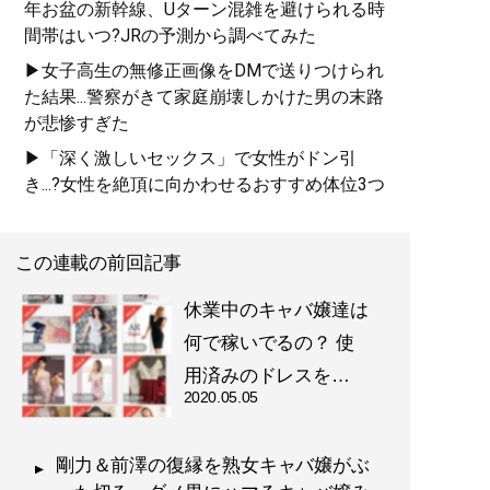
年お盆の新幹線、Uターン混雑を避けられる時
間帯はいつ?JRの予測から調べてみた
▶女子高生の無修正画像をDMで送りつけられ
た結果...警察がきて家庭崩壊しかけた男の末路
が悲惨すぎた
▶「深く激しいセックス」で女性がドン引
き...?女性を絶頂に向かわせるおすすめ体位3つ
この連載の前回記事
休業中のキャバ嬢達は
何で稼いでるの？ 使
用済みのドレスを…
2020.05.05
剛力＆前澤の復縁を熟女キャバ嬢がぶ