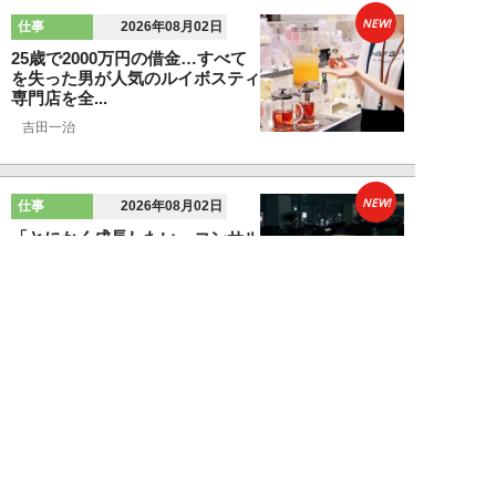
NEW!
仕事
2026年08月02日
25歳で2000万円の借金…すべて
を失った男が人気のルイボスティ
専門店を全...
吉田一治
NEW!
仕事
2026年08月02日
「とにかく成長したい」コンサル
業界に群がる若者たちが「危う
い」理由。目的な...
布施川天馬
NEW!
仕事
2026年08月02日
「お局が孫のようにかわいがって
くれた」納言・薄幸が伝授す
る“職場の厄介者を...
週刊SPA！編集部