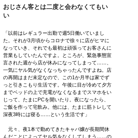
おじさん客とは二度と会わなくてもい
い
「以前はレギュラー出勤で週5日働いていまし
た。それが3月頃からコロナで徐々に店がヒマに
なっていき、それでも最初は頑張ってお客さんに
営業もしていたんですよ。ところが、緊急事態宣
言された週から店が休みになってしまって……、
一気にヤル気がなくなっちゃったんですよね。店
の再開はまだ未定なので、この1か月半は家でず
っと引きこもり生活です。午後に目が冷めて夕方
までベッドの上で充電がなくなるまでスマホをい
じって、たまにPCを開いたり。夜になったら、
ご飯を作って宅飲み。他には、たまに筋トレして
深夜3時には寝る……という生活です」
元々、夜1本で勤めてきたキャバ嬢が長期間休
んだことによってヤル気をなくしてしまう……の