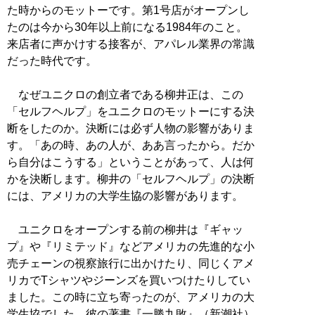
た時からのモットーです。第1号店がオープンし
たのは今から30年以上前になる1984年のこと。
来店者に声かけする接客が、アパレル業界の常識
だった時代です。
なぜユニクロの創立者である柳井正は、この
「セルフヘルプ」をユニクロのモットーにする決
断をしたのか。決断には必ず人物の影響がありま
す。「あの時、あの人が、ああ言ったから。だか
ら自分はこうする」ということがあって、人は何
かを決断します。柳井の「セルフヘルプ」の決断
には、アメリカの大学生協の影響があります。
ユニクロをオープンする前の柳井は『ギャッ
プ』や『リミテッド』などアメリカの先進的な小
売チェーンの視察旅行に出かけたり、同じくアメ
リカでTシャツやジーンズを買いつけたりしてい
ました。この時に立ち寄ったのが、アメリカの大
学生協でした。彼の著書『一勝九敗』（新潮社）