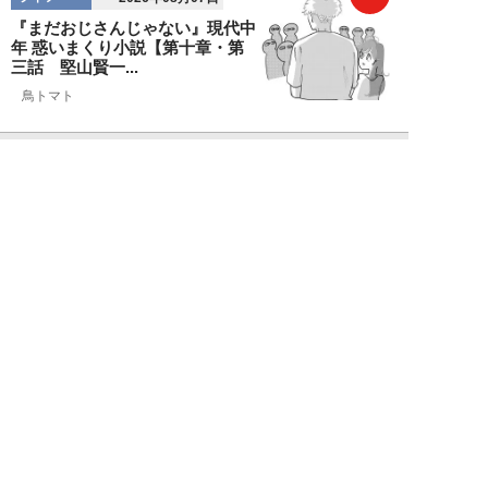
『まだおじさんじゃない』現代中
年 惑いまくり小説【第十章・第
三話 堅山賢一...
鳥トマト
NEW!
ライフ
2026年08月07日
ラーメンを「年間800杯」を食す
35歳男性を直撃。「9年で35キロ
増」も健...
Mr.tsubaking
NEW!
ライフ
2026年08月07日
「邪魔なんだよ！」新幹線で座席
を蹴ってくる後ろの男性…恐怖に
震えた女性客を...
chimi86