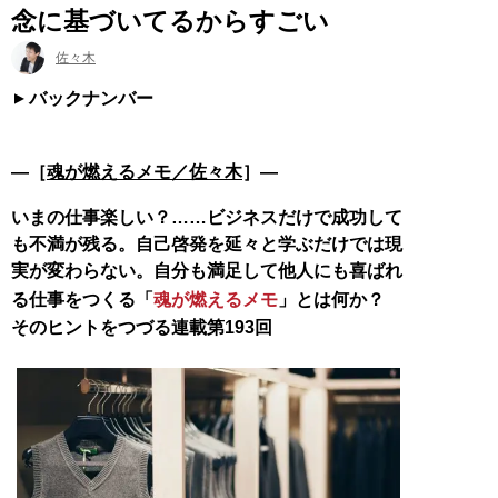
念に基づいてるからすごい
佐々木
バックナンバー
―［
魂が燃えるメモ／佐々木
］―
いまの仕事楽しい？……ビジネスだけで成功して
も不満が残る。自己啓発を延々と学ぶだけでは現
実が変わらない。自分も満足して他人にも喜ばれ
る仕事をつくる「
魂が燃えるメモ
」とは何か？
そのヒントをつづる連載第193回