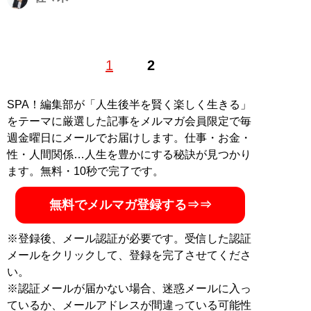
コーチャー。自己啓発とビジネスを結びつける階層性コ
1
2
ーチングを提唱。カイロプラクティック治療院のオーナ
ー、中古車販売店の専務、障害者スポーツ「ボッチャ」
の事務局長、心臓外科の部長など、さまざまな業種にク
SPA！編集部が「人生後半を賢く楽しく生きる」
ライアントを持つ。現在はコーチング業の傍ら、オンラ
をテーマに厳選した記事をメルマガ会員限定で毎
インサロンを運営中。ブログ「
星を辿る
」。著書
『人生
週金曜日にメールでお届けします。仕事・お金・
を変えるマインドレコーディング』
（扶桑社）が発売中
性・人間関係…人生を豊かにする秘訣が見つかり
ます。無料・10秒で完了です。
『
人生を変えるマインドレコーディング
』
無料でメルマガ登録する⇒⇒
人はなぜ続けることができないのか？ 続けるには
「信念」が必要だ！
※登録後、メール認証が必要です。受信した認証
メールをクリックして、登録を完了させてくださ
い。
※認証メールが届かない場合、迷惑メールに入っ
ているか、メールアドレスが間違っている可能性
記事一覧へ