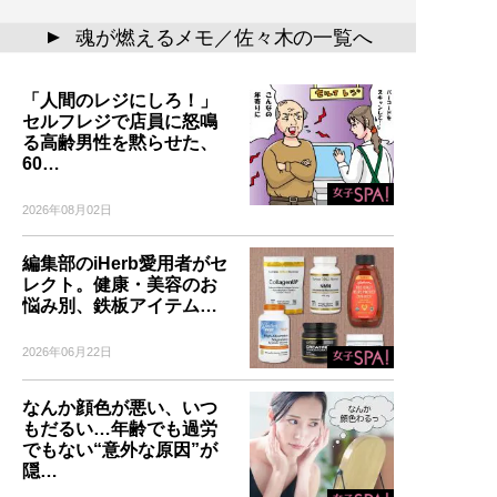
魂が燃えるメモ／佐々木の一覧へ
▲
「人間のレジにしろ！」
セルフレジで店員に怒鳴
る高齢男性を黙らせた、
60…
2026年08月02日
編集部のiHerb愛用者がセ
レクト。健康・美容のお
悩み別、鉄板アイテム…
2026年06月22日
なんか顔色が悪い、いつ
もだるい…年齢でも過労
でもない“意外な原因”が
隠…