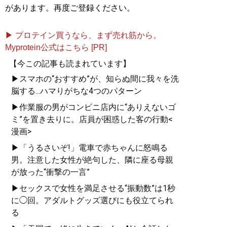
があります。再度ご登録ください。
▶ プロテイン買うなら、まず売れ筋から。
Myprotein公式はこちら [PR]
【今この記事も読まれています】
▶スマホの“おすすめ”が、知らぬ間に我々を洗
脳する...ハマりがちな4つのパターン
▶作業服の男がコンビニ店内に“ありえないゴ
ミ”を置き去りに。店員が困惑した客の行動<
漫画>
▶「うるさいぞ!」電車で赤ちゃんに怒鳴る
男。注意した女性が絶句した、隣に座る母親
が放った“衝撃の一言”
▶セックスで女性を満足させる“振動数”は1秒
に◯回。アダルトグッズ選びにも役立てられ
る