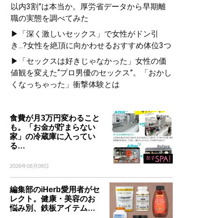
以内3割”は本当か。厚労省データから早期離
職の実態を調べてみた
▶「深く激しいセックス」で女性がドン引
き...?女性を絶頂に向かわせるおすすめ体位3つ
▶「セックスは好きじゃなかった」女性の価
値観を変えた“プロ男優のセックス”。「おかし
くなっちゃった」衝撃体験とは
食費が月3万円変わること
も。「お金が貯まらない
家」の冷蔵庫に入ってい
る…
2026年08月09日
編集部のiHerb愛用者がセ
レクト。健康・美容のお
悩み別、鉄板アイテム…