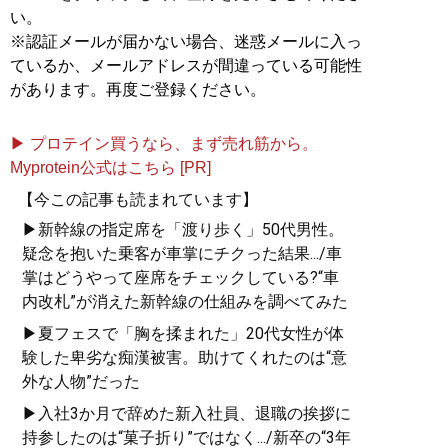
い。
※認証メールが届かない場合、迷惑メールに入っ
ているか、メールアドレスが間違っている可能性
があります。再度ご登録ください。
▶ プロテイン買うなら、まず売れ筋から。
Myprotein公式はこちら [PR]
【今この記事も読まれています】
▶新幹線の指定席を「渡り歩く」50代男性。
疑念を抱いた乗客が車掌にチクった結果.../車
掌はどうやって座席をチェックしている?“車
内改札”が消えた新幹線の仕組みを調べてみた
▶夏フェスで「胸を揉まれた」20代女性が体
験した卑劣な痴漢被害。助けてくれたのは“意
外な人物”だった
▶入社3か月で辞めた新入社員、退職の挨拶に
持参したのは“菓子折り”ではなく.../新卒の“3年