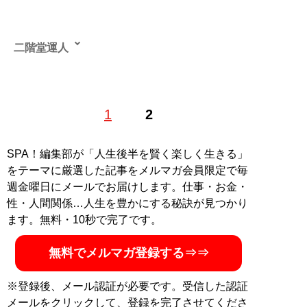
二階堂運人
物流ライター。ライター業の傍らタクシードライバーと
1
2
して東京23区内を走り回り、さまざまな人との出会いの
中から、世の中の動向や世間のつぶやきなど情報収集し
発信する。また、最大手宅配会社に長年宅配ドライバー
SPA！編集部が「人生後半を賢く楽しく生きる」
として勤務した経験とネットワークを活かし、大手経済
をテーマに厳選した記事をメルマガ会員限定で毎
誌のWEB版などで宅配関連の記事も執筆する。タクシ
週金曜日にメールでお届けします。仕事・お金・
ー・宅配業界の現場視点から、「物」・「人」・「運
性・人間関係…人生を豊かにする秘訣が見つかり
ぶ」・「届ける」をそれぞれハード（荷物・人）だけで
ます。無料・10秒で完了です。
はなく、ソフト（心と気持ち）の面を中心に記事を執筆
中。ブログ
「二階堂運人ホームページ」
無料でメルマガ登録する⇒⇒
記事一覧へ
※登録後、メール認証が必要です。受信した認証
メールをクリックして、登録を完了させてくださ