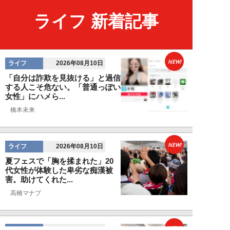
ライフ 新着記事
NEW!
ライフ
2026年08月10日
「自分は詐欺を見抜ける」と過信
する人こそ危ない。「普通っぽい
女性」にハメら...
橋本未来
NEW!
ライフ
2026年08月10日
夏フェスで「胸を揉まれた」20
代女性が体験した卑劣な痴漢被
害。助けてくれた...
高橋マナブ
NEW!
ライフ
2026年08月10日