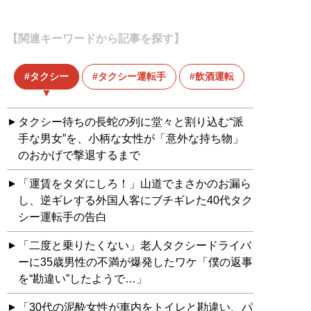
【関連キーワードから記事を探す】
タクシー
タクシー運転手
飲酒運転
タクシー待ちの長蛇の列に堂々と割り込む“派
手な男女”を、小柄な女性が「意外な持ち物」
のおかげで撃退するまで
「運賃をタダにしろ！」山道でまさかのお漏ら
し、逆ギレする外国人客にブチギレた40代タク
シー運転手の告白
「二度と乗りたくない」老人タクシードライバ
ーに35歳男性の不満が爆発したワケ「僕の返事
を“勘違い”したようで…」
「30代の泥酔女性が車内をトイレと勘違い、パ