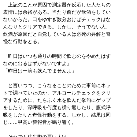
上記のことが原因で測定器が反応した人たちの
表情には余裕がある。当たり前だが飲酒をしてい
ないからだ。口をゆすぎ数分おけばチェックはな
んなりとクリアできる。しかし、そうでない人、
飲酒が原因だと自覚している人は必死の弁解と奇
怪な行動をとる。
「昨日はいつも通りの時間で飲むのをやめたはず
なのに出るはずがないですよ」
「昨日は一滴も飲んでませんよ」
と言いつつ、こうなることのために事前にネッ
トで調べていたのか、アルコールチェックをクリ
アするために、たらふく水を飲んだ挙句にゲップ
をしたり、深呼吸を何度も繰り返したり、腹式呼
吸をしたりと奇怪行動をする。しかし、結果は同
じ……甲高い警報音が鳴り響く。
それでも往生際の悪い人は、