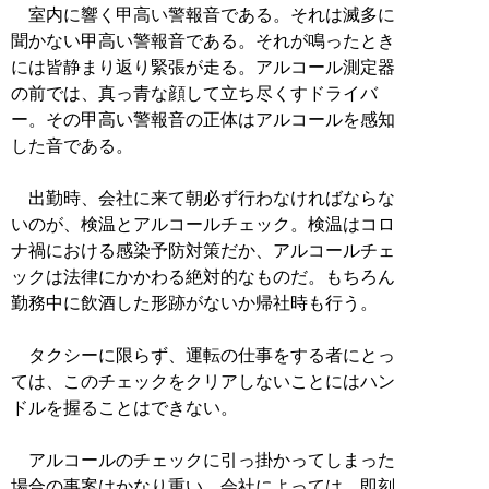
室内に響く甲高い警報音である。それは滅多に
聞かない甲高い警報音である。それが鳴ったとき
には皆静まり返り緊張が走る。アルコール測定器
の前では、真っ青な顔して立ち尽くすドライバ
ー。その甲高い警報音の正体はアルコールを感知
した音である。
出勤時、会社に来て朝必ず行わなければならな
いのが、検温とアルコールチェック。検温はコロ
ナ禍における感染予防対策だか、アルコールチェ
ックは法律にかかわる絶対的なものだ。もちろん
勤務中に飲酒した形跡がないか帰社時も行う。
タクシーに限らず、運転の仕事をする者にとっ
ては、このチェックをクリアしないことにはハン
ドルを握ることはできない。
アルコールのチェックに引っ掛かってしまった
場合の事案はかなり重い。会社によっては、即刻