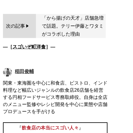
「から揚げの天才」店舗急増
次の記事
で話題。テリー伊藤とワタミ
がコラボした理由
―［
スゴいぞ町洋食
］―
稲田俊輔
関東・東海圏を中心に和食店、ビストロ、インド
料理など幅広いジャンルの飲食店26店舗を経営
する円相フードサービス専務取締役。自身は全店
のメニュー監修やレシピ開発を中心に業態や店舗
プロデュースを手がける
『
飲食店の本当にスゴい人々
』