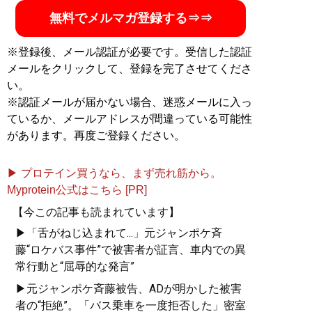
無料でメルマガ登録する⇒⇒
※登録後、メール認証が必要です。受信した認証
メールをクリックして、登録を完了させてくださ
い。
※認証メールが届かない場合、迷惑メールに入っ
ているか、メールアドレスが間違っている可能性
があります。再度ご登録ください。
▶ プロテイン買うなら、まず売れ筋から。
Myprotein公式はこちら [PR]
【今この記事も読まれています】
▶「舌がねじ込まれて...」元ジャンポケ斉
藤“ロケバス事件”で被害者が証言、車内での異
常行動と“屈辱的な発言”
▶元ジャンポケ斉藤被告、ADが明かした被害
者の“拒絶”。「バス乗車を一度拒否した」密室