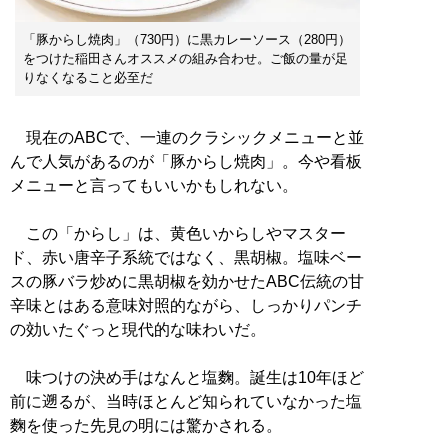
「豚からし焼肉」（730円）に黒カレーソース（280円）
をつけた稲田さんオススメの組み合わせ。ご飯の量が足
りなくなること必至だ
現在のABCで、一連のクラシックメニューと並
んで人気があるのが「豚からし焼肉」。今や看板
メニューと言ってもいいかもしれない。
この「からし」は、黄色いからしやマスター
ド、赤い唐辛子系統ではなく、黒胡椒。塩味ベー
スの豚バラ炒めに黒胡椒を効かせたABC伝統の甘
辛味とはある意味対照的ながら、しっかりパンチ
の効いたぐっと現代的な味わいだ。
味つけの決め手はなんと塩麴。誕生は10年ほど
前に遡るが、当時ほとんど知られていなかった塩
麴を使った先見の明には驚かされる。