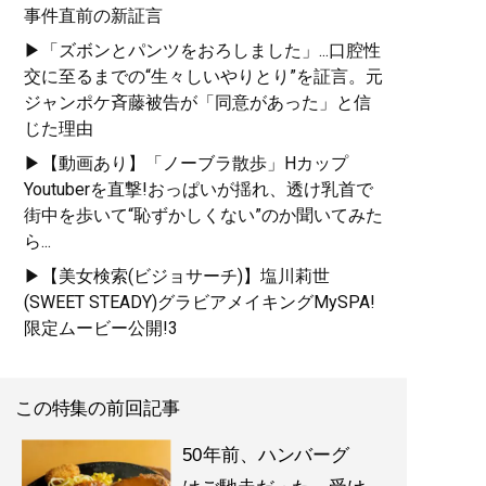
事件直前の新証言
▶「ズボンとパンツをおろしました」...口腔性
交に至るまでの“生々しいやりとり”を証言。元
ジャンポケ斉藤被告が「同意があった」と信
じた理由
▶【動画あり】「ノーブラ散歩」Hカップ
Youtuberを直撃!おっぱいが揺れ、透け乳首で
街中を歩いて“恥ずかしくない”のか聞いてみた
ら...
▶【美女検索(ビジョサーチ)】塩川莉世
(SWEET STEADY)グラビアメイキングMySPA!
限定ムービー公開!3
この特集の前回記事
50年前、ハンバーグ