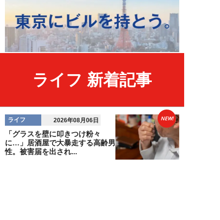
ライフ 新着記事
NEW!
ライフ
2026年08月06日
「グラスを壁に叩きつけ粉々
に…」居酒屋で大暴走する高齢男
性。被害届を出され...
高橋マナブ
NEW!
ライフ
2026年08月06日
老いていくのがすごく嫌な49歳