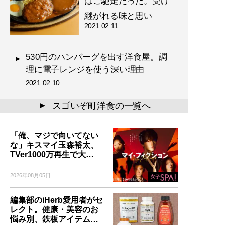
はご馳走だった。受け
継がれる味と思い
2021.02.11
530円のハンバーグを出す洋食屋。調
理に電子レンジを使う深い理由
2021.02.10
スゴいぞ町洋食の一覧へ
▲
「俺、マジで向いてない
な」キスマイ玉森裕太、
TVer1000万再生で大…
2026年08月05日
編集部のiHerb愛用者がセ
レクト。健康・美容のお
悩み別、鉄板アイテム…