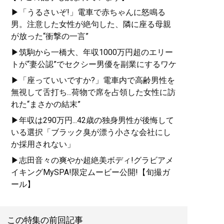
▶「うるさいぞ!」電車で赤ちゃんに怒鳴る
男。注意した女性が絶句した、隣に座る母親
が放った“衝撃の一言”
▶筑駒から一橋大、年収1000万円超のエリー
トが“妻公認”でセクシー男優を副業にするワケ
▶「座っていいですか?」電車内で高齢男性を
無視して舌打ち...荷物で席を占領した女性に訪
れた“まさかの結末”
▶年収は290万円...42歳の独身男性が後悔して
いる選択「ブラック臭が漂う小さな会社にし
か採用されない」
▶志田音々の爽やか超絶美ボディ!グラビアメ
イキングMySPA!限定ムービー公開!【旬撮ガ
ール】
この特集の前回記事