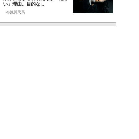
い」理由。目的な...
布施川天馬
NEW!
仕事
2026年08月02日
「お局が孫のようにかわいがって
くれた」納言・薄幸が伝授す
る“職場の厄介者を...
週刊SPA！編集部
NEW!
仕事
2026年08月01日
「あの人がいるだけで精神的にな
ぜか削られる…」職場の“毒社
員”は追い出して...
週刊SPA！編集部
NEW!
仕事
2026年07月31日