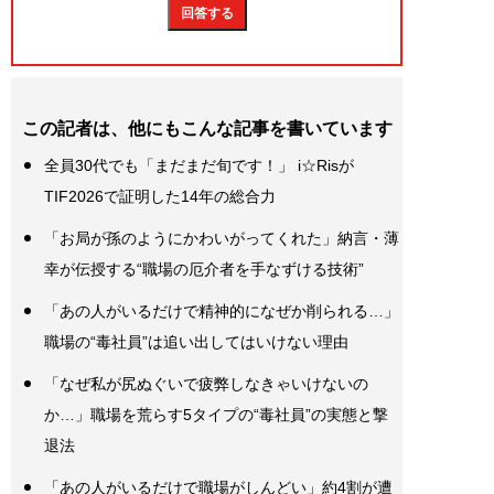
この記者は、他にもこんな記事を書いています
全員30代でも「まだまだ旬です！」 i☆Risが
TIF2026で証明した14年の総合力
「お局が孫のようにかわいがってくれた」納言・薄
幸が伝授する“職場の厄介者を手なずける技術”
「あの人がいるだけで精神的になぜか削られる…」
職場の“毒社員”は追い出してはいけない理由
「なぜ私が尻ぬぐいで疲弊しなきゃいけないの
か…」職場を荒らす5タイプの“毒社員”の実態と撃
退法
「あの人がいるだけで職場がしんどい」約4割が遭