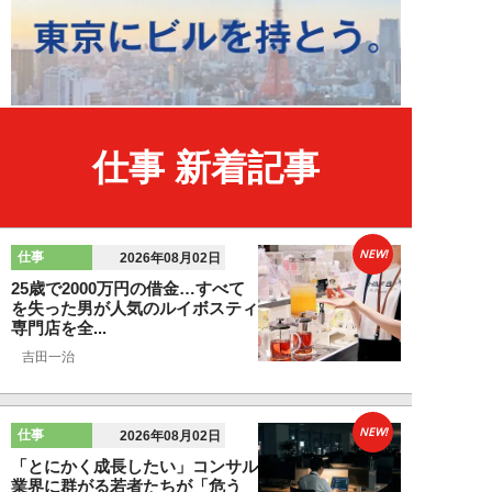
仕事 新着記事
NEW!
仕事
2026年08月02日
25歳で2000万円の借金…すべて
を失った男が人気のルイボスティ
専門店を全...
吉田一治
NEW!
仕事
2026年08月02日
「とにかく成長したい」コンサル
業界に群がる若者たちが「危う