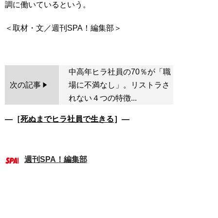
調に働いているという。
＜取材・文／週刊SPA！編集部＞
中高年ヒラ社員の70％が「職
次の記事
場に不満なし」。リストラさ
れない４つの特徴...
―［
死ぬまでヒラ社員で生きる
］―
週刊SPA！編集部