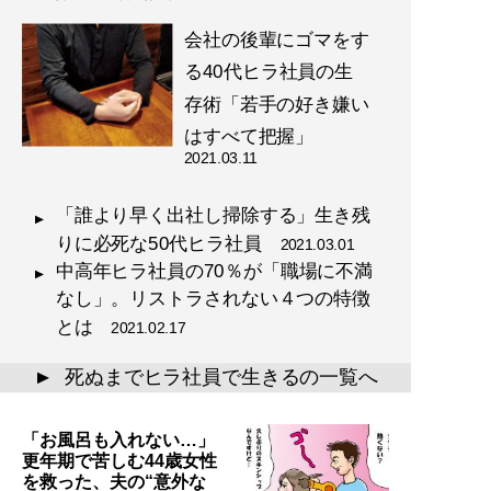
会社の後輩にゴマをす
る40代ヒラ社員の生
存術「若手の好き嫌い
はすべて把握」
2021.03.11
「誰より早く出社し掃除する」生き残
りに必死な50代ヒラ社員
2021.03.01
中高年ヒラ社員の70％が「職場に不満
なし」。リストラされない４つの特徴
とは
2021.02.17
死ぬまでヒラ社員で生きるの一覧へ
▲
「お風呂も入れない…」
更年期で苦しむ44歳女性
を救った、夫の“意外な