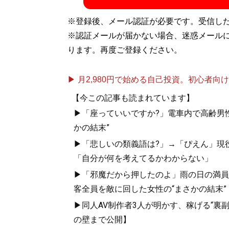
※登録後、メール認証が必要です。受信し
※認証メールが届かない場合、迷惑メール
ります。再度ご登録ください。
▶ 月2,980円で始める自己投資。初心者向けch
【今この記事も読まれています】
▶「座っていいですか?」電車内で高齢男性
かの結末”
▶「悲しいの類義語は?」→「ぴえん」現
「自分が何を考えてるかわからない」
▶「邪魔だから押したのよ」雨の日の満員
客全員を敵に回した女性の“まさかの結末”
▶同人AV制作者3人が明かす、稼げる“裏
の壁まで公開】