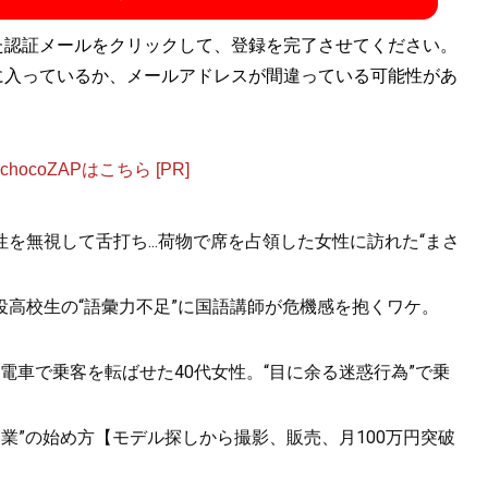
た認証メールをクリックして、登録を完了させてください。
に入っているか、メールアドレスが間違っている可能性があ
ocoZAPはこちら [PR]
を無視して舌打ち...荷物で席を占領した女性に訪れた“まさ
役高校生の“語彙力不足”に国語講師が危機感を抱くワケ。
電車で乗客を転ばせた40代女性。“目に余る迷惑行為”で乗
副業”の始め方【モデル探しから撮影、販売、月100万円突破