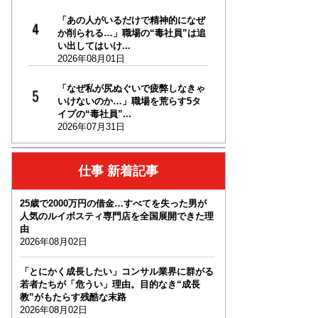
「あの人がいるだけで精神的になぜ
か削られる…」職場の“毒社員”は追
い出してはいけ...
2026年08月01日
「なぜ私が尻ぬぐいで疲弊しなきゃ
いけないのか…」職場を荒らす5タ
イプの“毒社員”...
2026年07月31日
仕事 新着記事
25歳で2000万円の借金…すべてを失った男が
人気のルイボスティ専門店を全国展開できた理
由
2026年08月02日
「とにかく成長したい」コンサル業界に群がる
若者たちが「危うい」理由。目的なき“成長
教”がもたらす残酷な末路
2026年08月02日