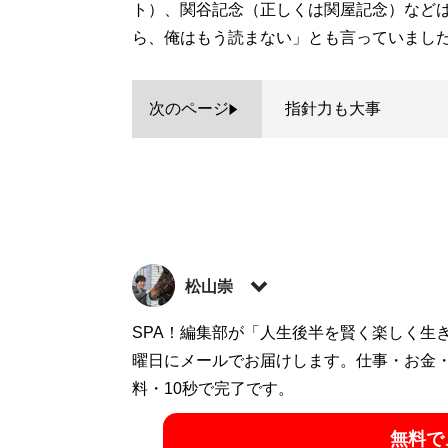
ト）、関谷記念（正しくは関屋記念）など
ら、俺はもう読まない」とも言っていまし
次のページ
指針力も大事
松山崇
馬券攻略誌『競馬王』の元編集長。現在は
SPA！編集部が「人生後半を賢く楽しく生
のコンテンツ作りに勤しんでいる。
曜日にメールでお届けします。仕事・お金
note：
料・10秒で完了です。
https://note.com/shitam
Twitter：
@shi
無料で
記事一覧へ