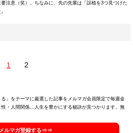
は要注意（笑）。ちなみに、先の先輩は「誤植を3つ見つけた
た。
1
2
フリーの編集者・ライターとして「競馬を一生楽しむ」ため
きる」をテーマに厳選した記事をメルマガ会員限定で毎週金
・性・人間関係…人生を豊かにする秘訣が見つかります。無
taM_kbo
メルマガ登録する⇒⇒