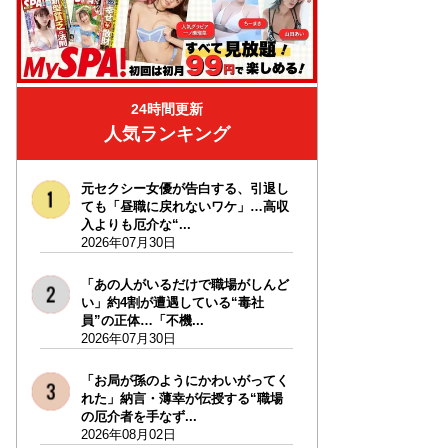
24時間更新
人気ランキング
元セクシー女優が告白する、引退し
ても「昼職に戻れないワケ」…高収
入よりも厄介な“...
2026年07月30日
「あの人がいるだけで職場がしんど
い」約4割が遭遇している“毒社
員”の正体…「不機...
2026年07月30日
「お局が孫のようにかわいがってく
れた」納言・薄幸が伝授する“職場
の厄介者を手なず...
2026年08月02日