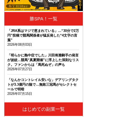
勝SPA！一覧
「JRA系はマジで恵まれている」…“30分で2万
円”投稿で競馬関係者が猛反発した“4文字の言
葉”
2026年08月03日
「明らかに熱中症でした」川田将雅騎手の発言
が波紋…競馬“真夏開催”に浮上した深刻なリス
ク。ファンからは「馬死ぬぞ」の声も
2026年07月27日
「なんかコントレイル安いな」デアリングタク
トが3.3億円の陰で…無敗三冠馬がセレクトセ
ールで明暗
2026年07月15日
はじめての副業一覧