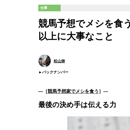
仕事
競馬予想でメシを食
以上に大事なこと
松山崇
バックナンバー
―［
競馬予想家でメシを食う
］―
最後の決め手は伝える力