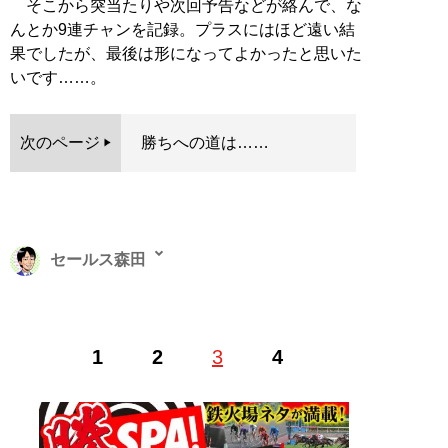
そこから突当たりや次回予告などが絡んで、な
んとか9連チャンを記録。プラスにはほど遠い結
果でしたが、最後は形になってよかったと思いた
いです……。
次のページ
勝ちへの道は……
セールス森田
Web編集者兼ライター。フリーライター・動画編集者を
1
2
3
4
経て、現在は日刊SPA！編集・インタビュー記事の執筆
を中心に活動中。全国各地の取材に出向くフットワーク
の軽さがセールスポイント
X（旧Twitter）
salesmorita32