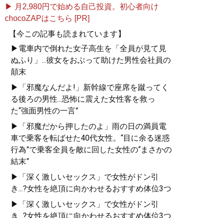
▶ 月2,980円で始める自己投資。初心者向け
chocoZAPはこちら [PR]
【今この記事も読まれています】
▶電車内で倒れた女子高生を「全員が見て見
ぬふり」...彼女をおぶって助けた男性会社員の
顛末
▶「邪魔なんだよ!」新幹線で座席を蹴ってく
る後ろの男性...恐怖に震えた女性客を救っ
た“強面男性の一言”
▶「邪魔だから押したのよ」雨の日の満員電
車で乗客を転ばせた40代女性。“目に余る迷惑
行為”で乗客全員を敵に回した女性の“まさかの
結末”
▶「深く激しいセックス」で女性がドン引
き...?女性を絶頂に向かわせるおすすめ体位3つ
▶「深く激しいセックス」で女性がドン引
き...?女性を絶頂に向かわせるおすすめ体位3つ