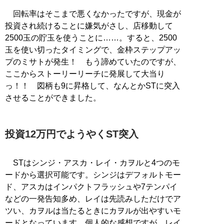
回転率はそこまで悪くなかったですが、現金が
投資され続けることに嫌気がさし、店移動して
2500玉の貯玉を使うことに……。すると、2500
玉を使い切ったタイミングで、金枠ステップアッ
プのミサトが発生！ もう諦めていたのですが、
ここからストーリーリーチに発展して大当り
っ！！ 図柄も9に昇格して、なんとかSTに突入
させることができました。
投資12万円でようやくST突入
STはシンジ・アスカ・レイ・カヲルと4つのモ
ードから選択可能です。シンジはデフォルトモー
ド、アスカはインパクトフラッシュや7テンパイ
などの一発告知多め、レイは先読みしただけでア
ツい、カヲルは当たるときにカヲルが出やすいモ
ードとなっています。個人的な感想ですが、レイ