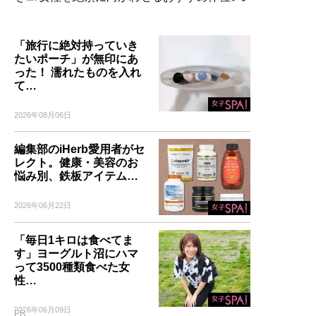
「旅行に絶対持っていき
たいポーチ」が無印にあ
った！ 濡れたものを入れ
て…
2026年08月06日
編集部のiHerb愛用者がセ
レクト。健康・美容のお
悩み別、鉄板アイテム…
2026年06月22日
「毎日1キロは食べてま
す」ヨーグルト沼にハマ
って3500種類食べた女
性…
2026年06月09日
PR