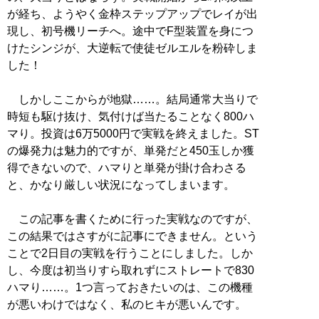
が経ち、ようやく金枠ステップアップでレイが出
現し、初号機リーチへ。途中でF型装置を身につ
けたシンジが、大逆転で使徒ゼルエルを粉砕しま
した！
しかしここからが地獄……。結局通常大当りで
時短も駆け抜け、気付けば当たることなく800ハ
マり。投資は6万5000円で実戦を終えました。ST
の爆発力は魅力的ですが、単発だと450玉しか獲
得できないので、ハマりと単発が掛け合わさる
と、かなり厳しい状況になってしまいます。
この記事を書くために行った実戦なのですが、
この結果ではさすがに記事にできません。という
ことで2日目の実戦を行うことにしました。しか
し、今度は初当りすら取れずにストレートで830
ハマり……。1つ言っておきたいのは、この機種
が悪いわけではなく、私のヒキが悪いんです。