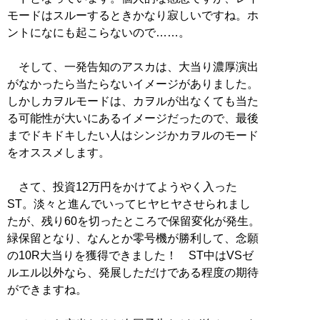
モードはスルーするときかなり寂しいですね。ホ
ントになにも起こらないので……。
そして、一発告知のアスカは、大当り濃厚演出
がなかったら当たらないイメージがありました。
しかしカヲルモードは、カヲルが出なくても当た
る可能性が大いにあるイメージだったので、最後
までドキドキしたい人はシンジかカヲルのモード
をオススメします。
さて、投資12万円をかけてようやく入った
ST。淡々と進んでいってヒヤヒヤさせられまし
たが、残り60を切ったところで保留変化が発生。
緑保留となり、なんとか零号機が勝利して、念願
の10R大当りを獲得できました！ ST中はVSゼ
ルエル以外なら、発展しただけである程度の期待
ができますね。