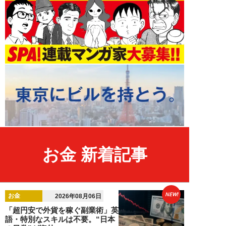
お金 新着記事
NEW!
お金
2026年08月06日
「超円安で外貨を稼ぐ副業術」英
語・特別なスキルは不要。“日本