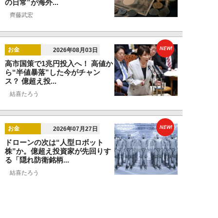
の日常”が海外...
齊藤武宏
NEW!
お金
2026年08月03日
高市国策で1兆円投入へ！ 高値か
ら“半値暴落”した今がチャン
ス？ 億超え投...
結喜たろう
NEW!
お金
2026年07月27日
ドローンの次は“人型ロボット
株”か。億超え投資家が先回りす
る「隠れ防衛銘柄...
結喜たろう
NEW!
お金
2026年07月27日