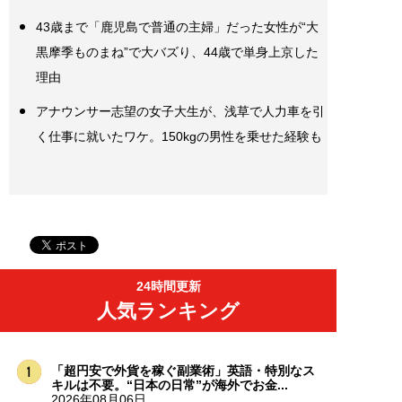
43歳まで「鹿児島で普通の主婦」だった女性が“大
黒摩季ものまね”で大バズり、44歳で単身上京した
理由
アナウンサー志望の女子大生が、浅草で人力車を引
く仕事に就いたワケ。150kgの男性を乗せた経験も
24時間更新
人気ランキング
「超円安で外貨を稼ぐ副業術」英語・特別なス
キルは不要。“日本の日常”が海外でお金...
2026年08月06日