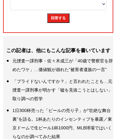
この記者は、他にもこんな記事を書いています
元捜査一課刑事・佐々木成三が「40歳で警察官を辞
めたワケ」…価値観が崩れた“被害者遺族の一言”
「プライドないんですか？」と言われたことも…元
捜査一課刑事が明かす「嘘を見抜こうとはしない」
取り調べの哲学
1日300杯売った「ビールの売り子」が“壮絶な舞台
裏”を語る。1杯あたりのインセンティブを暴露／東
京ドームで生ビール1杯1000円、MLB球場ではいく
らなのか調べてみた結果