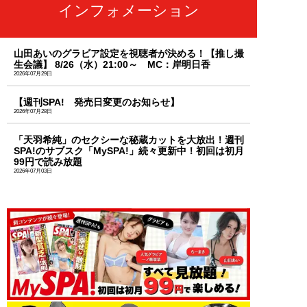
インフォメーション
山田あいのグラビア設定を視聴者が決める！【推し撮
生会議】 8/26（水）21:00～ MC：岸明日香
2026年07月29日
【週刊SPA! 発売日変更のお知らせ】
2026年07月28日
「天羽希純」のセクシーな秘蔵カットを大放出！週刊
SPA!のサブスク「MySPA!」続々更新中！初回は初月
99円で読み放題
2026年07月03日