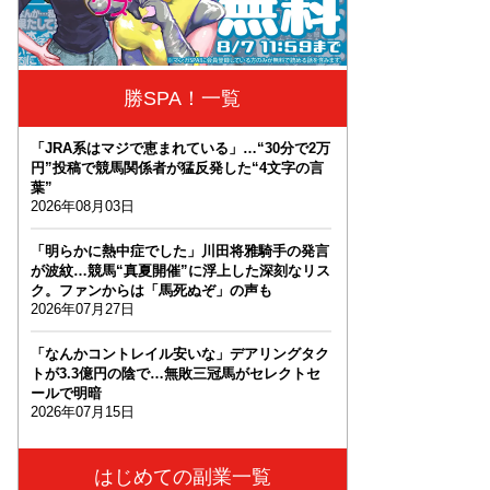
勝SPA！一覧
「JRA系はマジで恵まれている」…“30分で2万
円”投稿で競馬関係者が猛反発した“4文字の言
葉”
2026年08月03日
「明らかに熱中症でした」川田将雅騎手の発言
が波紋…競馬“真夏開催”に浮上した深刻なリス
ク。ファンからは「馬死ぬぞ」の声も
2026年07月27日
「なんかコントレイル安いな」デアリングタク
トが3.3億円の陰で…無敗三冠馬がセレクトセ
ールで明暗
2026年07月15日
はじめての副業一覧