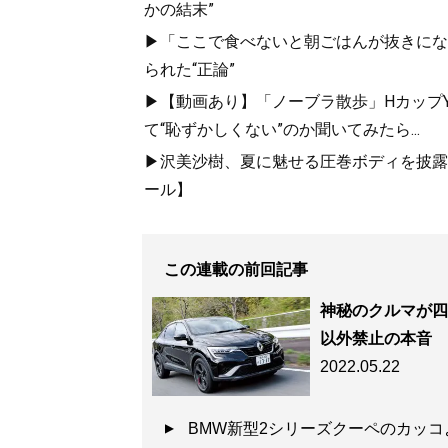
かの結末”
▶「ここで食べないと朝ごはんが抜きにな
られた“正論”
▶【動画あり】「ノーブラ散歩」HカップYo
て“恥ずかしくない”のか聞いてみたら...
▶沢美沙樹、夏に魅せる圧巻ボディを披露...
ール】
この連載の前回記事
神秘のクルマが四
以外禁止の本音
2022.05.22
BMW新型2シリーズクーペのカッ