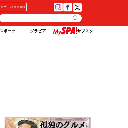
ログイン
会員登録
スポーツ
グラビア
サブスク