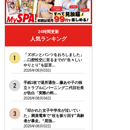
24時間更新
人気ランキング
「ズボンとパンツをおろしました」
…口腔性交に至るまでの“生々しい
やりとり”を証言...
2026年08月03日
手紙1枚で退所通告…藤あや子の独
立トラブルにバーニング二代目社長
が告白「実際の料...
2026年08月04日
「叩かれた女子中学生が泣いてい
た」満員電車で“杖を振り回す”高齢
者が暴走。“屈強...
2026年08月02日