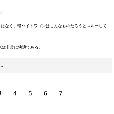
な。
くはなく、軽ハイトワゴンはこんなものだろうとスルーして
OXは非常に快適である。
…
3
4
5
6
7