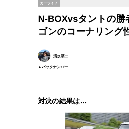
カーライフ
N-BOXvsタント
ゴンのコーナリング
清水草一
バックナンバー
対決の結果は…