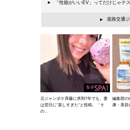
「性能がいいEV」ってだけじゃテ
道路交通ジ
▲
元ジャンポケ斉藤に求刑7年でも、妻
編集部のi
は翌日に“楽しすぎた“と投稿。「そ
康・美容
の…