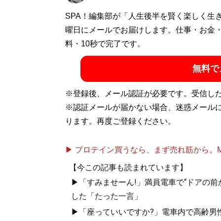
1962年東京生まれ。慶大法卒。編集者を
SPA！編集部が「人生後半を賢く楽しく生
するお笑いフェラーリ文学のほか、『
曜日にメールでお届けします。仕事・お金
首都
リストとしても活動中
料・10秒で完了です。
無料で
記事一覧へ
※登録後、メール認証が必要です。受信し
※認証メールが届かない場合、迷惑メール
ります。再度ご登録ください。
▶ プロテイン買うなら、まず売れ筋から。Mypr
【今この記事も読まれています】
▶「すみませーん!」満員電車で“ドアの前
した「たった一言」
▶「座っていいですか?」電車内で高齢男性