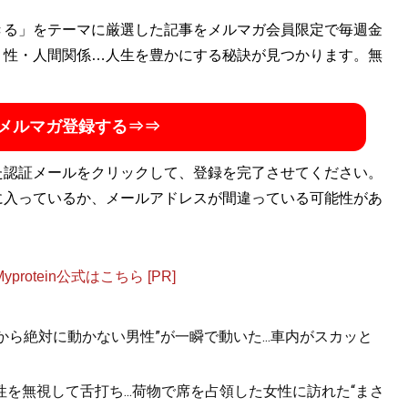
経てフリーライター。『
きる」をテーマに厳選した記事をメルマガ会員限定で毎週金
そのフェラーリください!!
』をはじめと
・性・人間関係…人生を豊かにする秘訣が見つかります。無
高速の謎
』『
高速道路の謎
』などの著作で道路交通ジャーナ
メルマガ登録する⇒⇒
た認証メールをクリックして、登録を完了させてください。
に入っているか、メールアドレスが間違っている可能性があ
otein公式はこちら [PR]
から絶対に動かない男性”が一瞬で動いた...車内がスカッと
を無視して舌打ち...荷物で席を占領した女性に訪れた“まさ