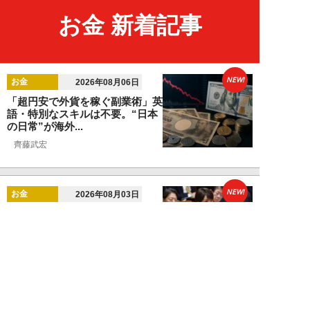
お金 新着記事
NEW!
お金
2026年08月06日
「超円安で外貨を稼ぐ副業術」英
語・特別なスキルは不要。“日本
の日常”が海外...
齊藤武宏
NEW!
お金
2026年08月03日
高市国策で1兆円投入へ！ 高値か
ら“半値暴落”した今がチャン
ス？ 億超え投...
結喜たろう
NEW!
お金
2026年07月27日