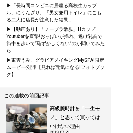
▶「長時間コンビニに居座る高校生カップ
ル」にうんざり。「男女兼用トイレ」にこも
る二人に店長が注意した結果...
▶【動画あり】「ノーブラ散歩」Hカップ
Youtuberを直撃!おっぱいが揺れ、透け乳首で
街中を歩いて“恥ずかしくない”のか聞いてみた
ら...
▶東雲うみ、グラビアメイキングMySPA!限定
ムービー公開!【見れば元気になる!フォトブッ
ク】
この連載の前回記事
高級腕時計を「一生モ
ノ」と思って買っては
いけない理由
2019.07.21