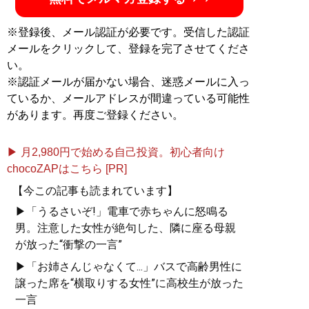
もう大量消費、大量生産
※登録後、メール認証が必要です。受信した認証
で無駄遣いをするのはや
メールをクリックして、登録を完了させてくださ
めよう
い。
※認証メールが届かない場合、迷惑メールに入っ
ているか、メールアドレスが間違っている可能性
があります。再度ご登録ください。
記事一覧へ
▶ 月2,980円で始める自己投資。初心者向け
chocoZAPはこちら [PR]
【今この記事も読まれています】
▶「うるさいぞ!」電車で赤ちゃんに怒鳴る
男。注意した女性が絶句した、隣に座る母親
が放った“衝撃の一言”
▶「お姉さんじゃなくて...」バスで高齢男性に
譲った席を“横取りする女性”に高校生が放った
一言