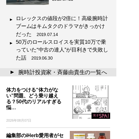
ロレックスの値段が2倍に！高級腕時計
ブームはキムタクのドラマがきっかけ
だった
2019.07.14
50万のロールスロイスを実質10万で乗
っていた“中古の達人”が目利きで失敗し
た話
2019.06.30
腕時計投資家・斉藤由貴生の一覧へ
▲
体力をつける“体力がな
い”問題、どう乗り越え
る？50代のリアルすぎる
悩…
2026年08月07日
編集部のiHerb愛用者がセ