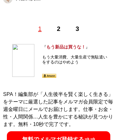
1986年生まれ。日本初の腕時計投資家として、
「腕時計
1
2
3
投資新聞」
で執筆。母方の祖父はチャコット創業者、父
は医者という裕福な家庭に生まれるが幼少期に両親が離
婚。中学1年生の頃より、企業のホームページ作成業務
もう新品は買うな！
『
』
を個人で請負い収入を得る。それを元手に高級腕時計を
もう大量消費、大量生産で無駄遣い
購入。その頃、買った値段より高く売る腕時計投資を考
をするのはやめよう
案し、時計の売買で資金を増やしていく。高校卒業後は
就職、5年間の社会人経験を経てから筑波大学情報学群
情報メディア創成学類に入学。お金を使わず贅沢する
「ドケチ快適」のプロ。腕時計は買った値段より高く売
SPA！編集部が「人生後半を賢く楽しく生きる」
却、ロールスロイスは実質10万円で購入。著書に『
腕時
をテーマに厳選した記事をメルマガ会員限定で毎
計投資のすすめ
』（イカロス出版）と『
もう新品は買う
な！
』がある
週金曜日にメールでお届けします。仕事・お金・
性・人間関係…人生を豊かにする秘訣が見つかり
ます。無料・10秒で完了です。
『
もう新品は買うな！
』
無料でメルマガ登録する⇒⇒