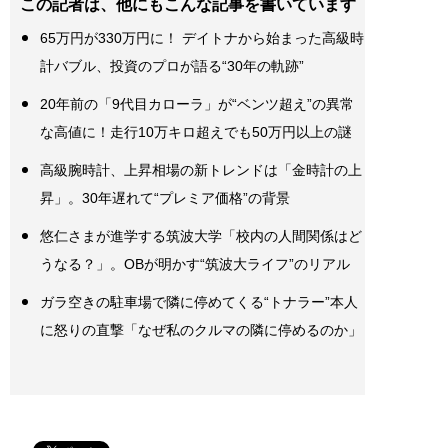
この記者は、他にもこんな記事を書いています
65万円が330万円に！ デイトナから始まった高級時
計バブル、投資のプロが語る“30年の軌跡”
20年前の「9代目カローラ」が“ベンツ超え”の異常
な高値に！走行10万キロ超えでも50万円以上の謎
高級腕時計、上昇相場の新トレンドは「金時計の上
昇」。30年遅れて“プレミア価格”の背景
悠仁さまが進学する筑波大学「校内の人間関係はど
うなる？」。OBが明かす“筑波大ライフ”のリアル
ガラ空きの駐車場で隣に停めてくる“トナラー”本人
に怒りの直撃「なぜ私のクルマの隣に停めるのか」