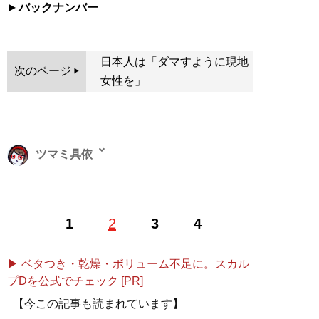
バックナンバー
日本人は「ダマすように現地
次のページ
女性を」
ツマミ具依
企画や体験レポートを好むフリーライター。週1で歌舞
1
2
3
4
伎町のバーに在籍。Twitter：
@tsumami_gui_
記事一覧へ
▶ ベタつき・乾燥・ボリューム不足に。スカル
プDを公式でチェック [PR]
【今この記事も読まれています】