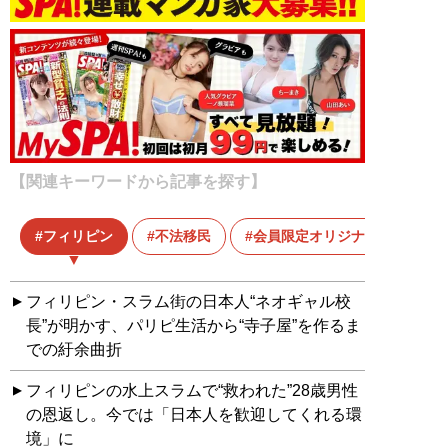
【関連キーワードから記事を探す】
フィリピン
不法移民
会員限定オリジナル
フィリピン・スラム街の日本人“ネオギャル校
長”が明かす、パリピ生活から“寺子屋”を作るま
での紆余曲折
フィリピンの水上スラムで“救われた”28歳男性
の恩返し。今では「日本人を歓迎してくれる環
境」に