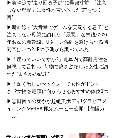
▶新幹線で“走り回る子供”に爆発寸前...「注意
しない母親」に女性が言い放った“芯をつく一
言”
▶新幹線で“大音量でゲームを実況する息子”と
注意しない母親に訪れた「最悪」な末路/2026
年お盆の新幹線、Uターン混雑を避けられる時
間帯はいつ?JRの予測から調べてみた
▶「座っていいですか?」電車内で高齢男性を
無視して舌打ち...荷物で席を占領した女性に訪
れた“まさかの結末”
▶「深く激しいセックス」で女性がドン引
き...?女性を絶頂に向かわせるおすすめ体位3つ
▶志田音々の爽やか超絶美ボディ!グラビアメ
イキングMySPA!限定ムービー公開!【旬撮ガ
ール】
元ジャンポケ斉藤に求刑7