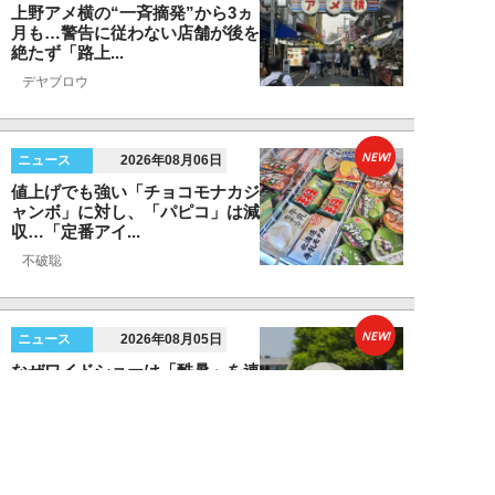
上野アメ横の“一斉摘発”から3ヵ
月も…警告に従わない店舗が後を
絶たず「路上...
デヤブロウ
NEW!
ニュース
2026年08月06日
値上げでも強い「チョコモナカジ
ャンボ」に対し、「パピコ」は減
収…「定番アイ...
不破聡
NEW!
ニュース
2026年08月05日
なぜワイドショーは「酷暑」を連
呼する？ 山口真由が明かす、テ
レビが天気ネタ...
山口真由