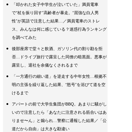
「叩かれた女子中学生が泣いていた」満員電車
で“杖を振り回す”高齢者が暴走。“屈強な白人男
性”が英語で注意した結果…／満員電車のストレ
ス、みんなは何に感じている？迷惑行為ランキング
を調べてみた
後部座席で堂々と飲酒、ガソリン代の割り勘を拒
否…ドライブ旅行で露呈した同僚の暗黒面。悪事が
露呈し、退社を余儀なくされるまで
「一方通行の細い道」を逆走する中年女性…根拠不
明の主張を繰り返した結果、“怒号”を浴びて道を空
けるまで
アパートの前で大学生集団がBBQ。あまりに騒がし
いので注意したら「あなたに注意される筋合いはあ
りませ〜ん」と煽られ…警察に通報した結果／「公
道だから自由」は大きな勘違い