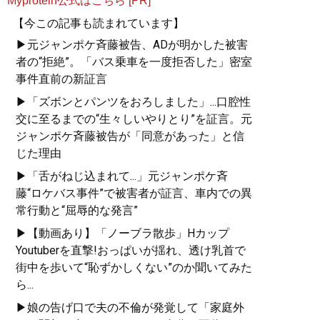
Myprotein公式はこちら [PR]
【今この記事も読まれています】
▶元ジャンポケ斉藤被告、ADが明かした被害
者の“拒絶”。「バス乗車を一度拒否した」密室
事件直前の新証言
▶「ズボンとパンツをおろしました」...口腔性
交に至るまでの“生々しいやりとり”を証言。元
ジャンポケ斉藤被告が「同意があった」と信
じた理由
▶「舌がねじ込まれて...」元ジャンポケ斉
藤“ロケバス事件”で被害者が証言、車内での異
常行動と“屈辱的な発言”
▶【動画あり】「ノーブラ散歩」Hカップ
Youtuberを直撃!おっぱいが揺れ、透け乳首で
街中を歩いて“恥ずかしくない”のか聞いてみた
ら...
▶娘の告げ口で夫の不倫が発覚して「家庭外