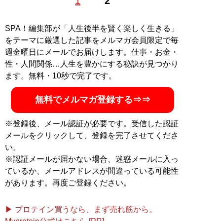
1
2
ライター。趣味はドキュメンタリー番組を観ることと仏
像フィギュア集め
記事一覧へ
SPA！編集部が「人生後半を賢く楽しく生きる」
をテーマに厳選した記事をメルマガ会員限定で毎
週金曜日にメールでお届けします。仕事・お金・
性・人間関係…人生を豊かにする秘訣が見つかり
ます。無料・10秒で完了です。
無料でメルマガ登録する⇒⇒
※登録後、メール認証が必要です。受信した認証
メールをクリックして、登録を完了させてくださ
い。
※認証メールが届かない場合、迷惑メールに入っ
ているか、メールアドレスが間違っている可能性
があります。再度ご登録ください。
▶ プロテイン買うなら、まず売れ筋から。