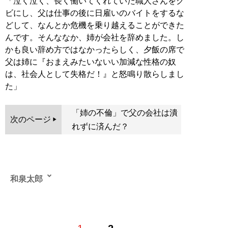
「泣く泣く、長く働いてくれていた職人さんをク
ビにし、父は仕事の後に日雇いのバイトをするな
どして、なんとか危機を乗り越えることができた
んです。そんななか、姉が会社を辞めました。し
かも良い辞め方ではなかったらしく、夕飯の席で
父は姉に『おまえみたいないい加減な性格の奴
は、社会人として失格だ！』と怒鳴り散らしまし
た」
「姉の不倫」で父の会社は潰
次のページ
れずに済んだ？
和泉太郎
込み入った話や怖い体験談を収集しているサラリーマン