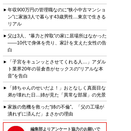
年収900万円の管理職なのに“狭小中古マンショ
ン”に家族3人で暮らす43歳男性…東京で生きる
リアル
父は3人、“暴力と搾取”の家に居場所はなかった
――10代で身体を売り、家計を支えた女性の告
白
「子宮をキュンッとさせてくれる人…」アダル
ト業界20年の笹倉杏がセックスの“リアルな本
音”を告白
「姉ちゃんのせいだよ！」おとなしく真面目な
弟が壊れた日…姉が見た「異常な部屋」の光景
家族の危機を救った“姉の不倫”。「父の工場が
潰れずに済んだ」まさかの理由