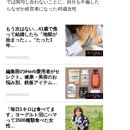
では関与し合わないことに」自分も不倫した
らなぜか経営者になった45歳女性
もう次はない…41歳で焦
って結婚したら「地獄が
始まった」。“たった1
年…
2026年02月05日
編集部のiHerb愛用者がセ
レクト。健康・美容のお
悩み別、鉄板アイテム…
2026年06月22日
「毎日1キロは食べてま
す」ヨーグルト沼にハマ
って3500種類食べた女
性…