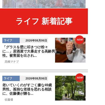
ライフ 新着記事
NEW!
ライフ
2026年08月06日
「グラスを壁に叩きつけ粉々
に…」居酒屋で大暴走する高齢男
性。被害届を出され...
高橋マナブ
NEW!
ライフ
2026年08月06日
老いていくのがすごく嫌な49歳
男性。孤独な老後を恐れる相談
に、佐藤優が贈る...
佐藤優