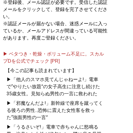
※登録後、メール認証が必要です。受信した認証
メールをクリックして、登録を完了させてくださ
い。
※認証メールが届かない場合、迷惑メールに入っ
ているか、メールアドレスが間違っている可能性
があります。再度ご登録ください。
▶ ベタつき・乾燥・ボリューム不足に。スカル
プDを公式でチェック [PR]
【今この記事も読まれています】
▶「他人のスマホ見てんじゃねーよ!」電車
で“やりたい放題”の女子高生に注意し続けた
35歳女性。見知らぬ男性の一言に救われた
▶「邪魔なんだよ!」新幹線で座席を蹴ってく
る後ろの男性...恐怖に震えた女性客を救っ
た“強面男性の一言”
▶「うるさいぞ!」電車で赤ちゃんに怒鳴る