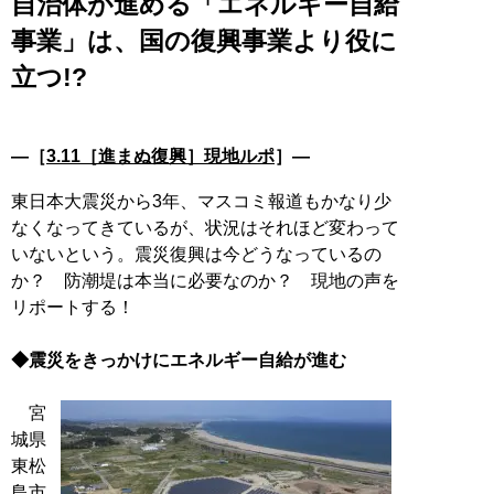
自治体が進める「エネルギー自給
事業」は、国の復興事業より役に
立つ!?
―［
3.11［進まぬ復興］現地ルポ
］―
東日本大震災から3年、マスコミ報道もかなり少
なくなってきているが、状況はそれほど変わって
いないという。震災復興は今どうなっているの
か？ 防潮堤は本当に必要なのか？ 現地の声を
リポートする！
◆震災をきっかけにエネルギー自給が進む
宮
城県
東松
島市