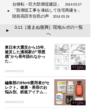
台移転・巨大防潮堤建設」
2014.03.27
「防潮堤工事を凍結して住宅再建を」
陸前高田市住民の声
2014.03.24
3.11［進まぬ復興］現地ルポの一覧
▲
へ
東日本大震災から15年、
被災した漫画家が“罪悪
感”から長年語れなかっ
た…
2026年03月10日
編集部のiHerb愛用者がセ
レクト。健康・美容のお
悩み別、鉄板アイテム…
2026年06月22日