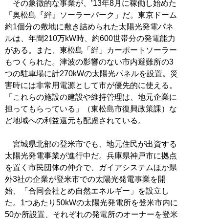
その象徴的な事業が、’13年8月に稼働し始めた
「奥松島『絆』ソーラーパーク」だ。東京ドーム
約1個分の敷地に敷き詰められた太陽光発電パネ
ルは、年間210万kW時、約600世帯分の発電能力
がある。また、東松島「絆」カーポートソーラー
もつくられた。津波の影響のない市内避難所の3
つの駐車場に計270kWの太陽光パネルを設置。災
害時には非常用電源として市が優先的に使える。
「これらの施設の建設や維持管理は、地元企業に
担ってもらっている」（東松島市復興政策課）な
ど地域への利益還元も配慮されている。
宮城県北部の登米市でも、地元住民が出資する
太陽光発電事業が進行中だ。兵庫県神戸市に拠点
を置く市民団体の仲介で、ガイアシステムほか県
外3社の企業が登米市での太陽光発電事業を開
始、「合同会社とめ自然エネルギー」を設立し
た。1つあたり50kWの太陽光発電所を登米市内に
50か所設置、それぞれの発電所のオーナーを登米