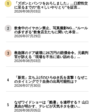
「ズボンとパンツをおろしました」…口腔性交
に至るまでの“生々しいやりとり”を証言...
2026年08月03日
飲食中のイヤホン禁止、写真撮影NG…“ルール
の多すぎる”飲食店主たちに聞いた本音...
2026年07月29日
救急隊のドア破壊に26万円の賠償命令。元裁判
官が訴える「現場を不当に追い詰める」...
2026年08月03日
「新党」立ち上げのひろゆき氏を直撃！なぜこ
のタイミングで？自身の出馬可能性は？
2026年07月30日
なぜワイドショーは「酷暑」を連呼する？ 山口
真由が明かす、テレビが天気ネタを使い...
2026年08月05日