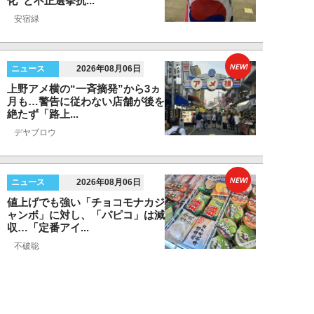
化”と不正選挙抗...
安宿緑
NEW!
ニュース
2026年08月06日
上野アメ横の“一斉摘発”から3ヵ
月も…警告に従わない店舗が後を
絶たず「路上...
デヤブロウ
NEW!
ニュース
2026年08月06日
値上げでも強い「チョコモナカジ
ャンボ」に対し、「パピコ」は減
収…「定番アイ...
不破聡
NEW!
ニュース
2026年08月05日