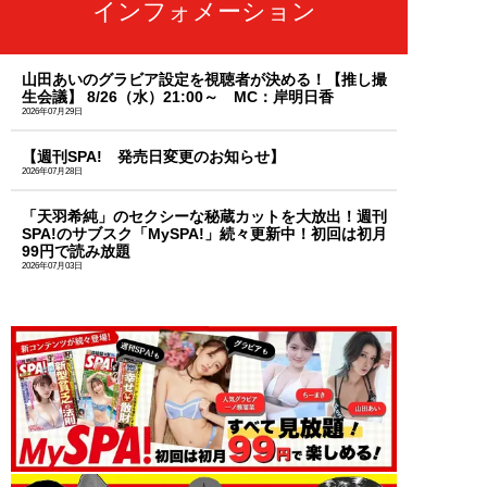
インフォメーション
山田あいのグラビア設定を視聴者が決める！【推し撮
生会議】 8/26（水）21:00～ MC：岸明日香
2026年07月29日
【週刊SPA! 発売日変更のお知らせ】
2026年07月28日
「天羽希純」のセクシーな秘蔵カットを大放出！週刊
SPA!のサブスク「MySPA!」続々更新中！初回は初月
99円で読み放題
2026年07月03日