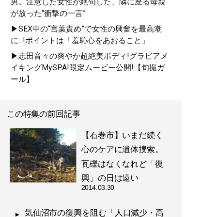
男。注意した女性が絶句した、隣に座る母親
が放った“衝撃の一言”
▶SEX中の“言葉責め”で女性の興奮を最高潮
に...!ポイントは「羞恥心をあおること」
▶志田音々の爽やか超絶美ボディ!グラビアメ
イキングMySPA!限定ムービー公開!【旬撮ガ
ール】
この特集の前回記事
【石巻市】いまだ続く
心のケアに遺体捜索。
瓦礫はなくなれど「復
興」の日は遠い
2014.03.30
気仙沼市の復興を阻む「人口減少・高