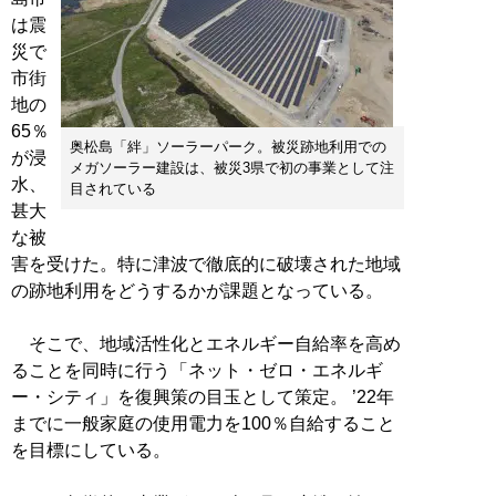
は震
災で
市街
地の
65％
奥松島「絆」ソーラーパーク。被災跡地利用での
が浸
メガソーラー建設は、被災3県で初の事業として注
水、
目されている
甚大
な被
害を受けた。特に津波で徹底的に破壊された地域
の跡地利用をどうするかが課題となっている。
そこで、地域活性化とエネルギー自給率を高め
ることを同時に行う「ネット・ゼロ・エネルギ
ー・シティ」を復興策の目玉として策定。 ’22年
までに一般家庭の使用電力を100％自給すること
を目標にしている。