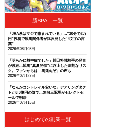
勝SPA！一覧
「JRA系はマジで恵まれている」…“30分で2万
円”投稿で競馬関係者が猛反発した“4文字の言
葉”
2026年08月03日
「明らかに熱中症でした」川田将雅騎手の発言
が波紋…競馬“真夏開催”に浮上した深刻なリス
ク。ファンからは「馬死ぬぞ」の声も
2026年07月27日
「なんかコントレイル安いな」デアリングタク
トが3.3億円の陰で…無敗三冠馬がセレクトセ
ールで明暗
2026年07月15日
はじめての副業一覧