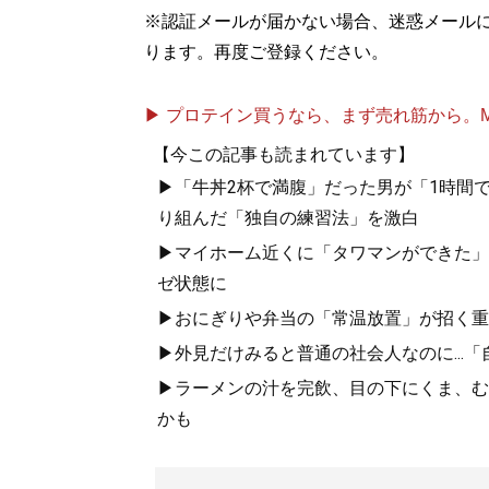
※認証メールが届かない場合、迷惑メール
ります。再度ご登録ください。
▶ プロテイン買うなら、まず売れ筋から。Mypr
【今この記事も読まれています】
▶「牛丼2杯で満腹」だった男が「1時間で
り組んだ「独自の練習法」を激白
▶マイホーム近くに「タワマンができた」
ゼ状態に
▶おにぎりや弁当の「常温放置」が招く重篤
▶外見だけみると普通の社会人なのに...
▶ラーメンの汁を完飲、目の下にくま、むく
かも