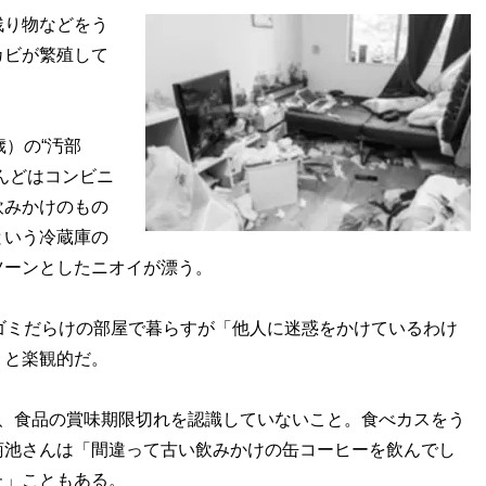
り物などをう
カビが繁殖して
）の“汚部
んどはコンビニ
飲みかけのもの
という冷蔵庫の
ツーンとしたニオイが漂う。
ゴミだらけの部屋で暮らすが「他人に迷惑をかけているわけ
」と楽観的だ。
、食品の賞味期限切れを認識していないこと。食べカスをう
菊池さんは「間違って古い飲みかけの缶コーヒーを飲んでし
た」こともある。