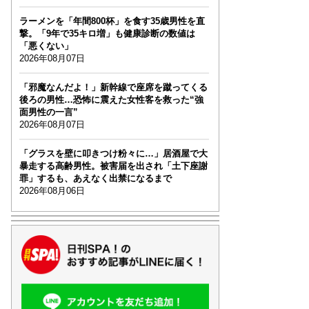
ラーメンを「年間800杯」を食す35歳男性を直
撃。「9年で35キロ増」も健康診断の数値は
「悪くない」
2026年08月07日
「邪魔なんだよ！」新幹線で座席を蹴ってくる
後ろの男性…恐怖に震えた女性客を救った“強
面男性の一言”
2026年08月07日
「グラスを壁に叩きつけ粉々に…」居酒屋で大
暴走する高齢男性。被害届を出され「土下座謝
罪」するも、あえなく出禁になるまで
2026年08月06日