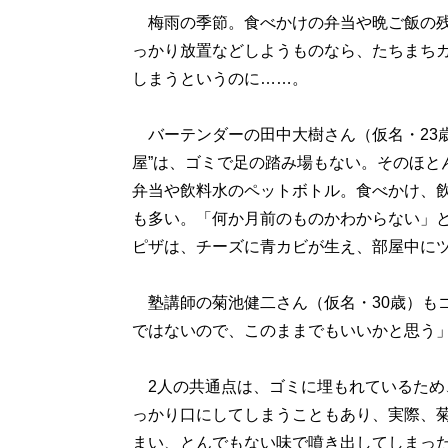
梅雨の季節。食べかけの弁当や晩ご飯の残
っかり放置などしようものなら、たちまち
しまうというのに……。
バーテンダーの田中大樹さん（仮名・23歳
屋”は、ゴミで足の踏み場もない。そのほと
弁当や飲料水のペットボトル。食べかけ、
も多い。「何か月前のものかわからない」
ピザは、チーズに青カビが生え、部屋中に
塾講師の菊池健二さん（仮名・30歳）も
ではないので、このままでもいいかと思う
2人の共通点は、ゴミに埋もれているため
っかり口にしてしまうこともあり、実際、
まい、とんでもない味で噴き出してしまっ