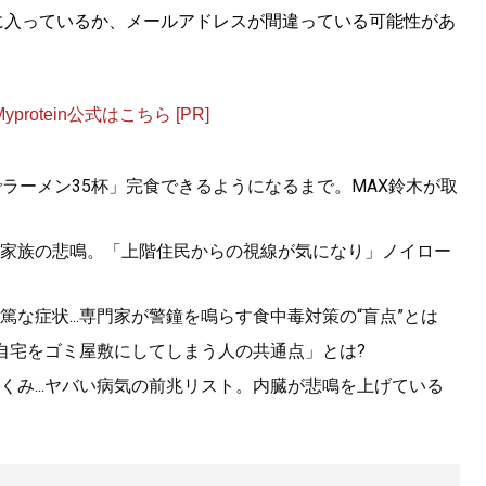
に入っているか、メールアドレスが間違っている可能性があ
otein公式はこちら [PR]
ラーメン35杯」完食できるようになるまで。MAX鈴木が取
家族の悲鳴。「上階住民からの視線が気になり」ノイロー
な症状...専門家が警鐘を鳴らす食中毒対策の“盲点”とは
「自宅をゴミ屋敷にしてしまう人の共通点」とは?
み...ヤバい病気の前兆リスト。内臓が悲鳴を上げている