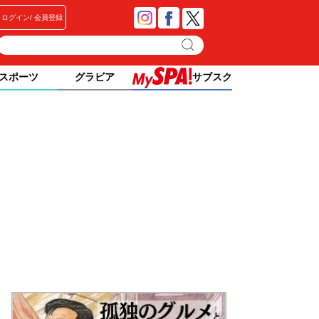
ログイン
会員登録
スポーツ
グラビア
サブスク