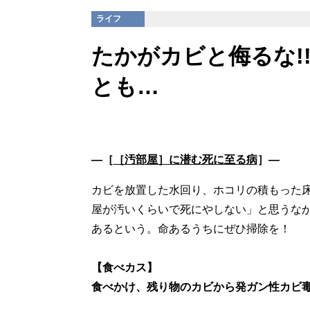
ライフ
たかがカビと侮るな!
とも…
―［
［汚部屋］に潜む死に至る病
］―
カビを放置した水回り、ホコリの積もった
屋が汚いくらいで死にやしない」と思うなか
あるという。命あるうちにぜひ掃除を！
【食べカス】
食べかけ、残り物のカビから発ガン性カビ