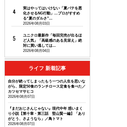
実はやってはいけない「夏バテを悪
化させるNG行動」…プロがすすめ
る“夏のダルさ”...
2026年08月03日
ユニクロ最新作「毎回完売が出るほ
ど人気」「高級感のある見栄え」絶
対に買い逃しては...
2026年08月04日
ライフ 新着記事
自分が絶ってしまったもう一つの人生を思いな
がら、限定50食のランチロース定食を食べた／
カツセマサヒコ
2026年08月07日
『まだおじさんじゃない』現代中年 惑いまく
り小説【第十章・第三話 堅山賢一編】「あり
がとう、さようなら」／鳥トマト
2026年08月07日