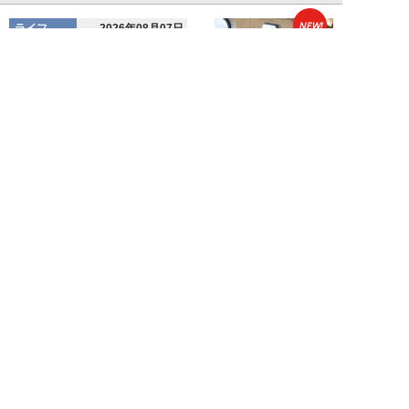
NEW!
ライフ
2026年08月07日
「邪魔なんだよ！」新幹線で座席
を蹴ってくる後ろの男性…恐怖に
震えた女性客を...
chimi86
NEW!
ライフ
2026年08月06日
「グラスを壁に叩きつけ粉々
に…」居酒屋で大暴走する高齢男
性。被害届を出され...
高橋マナブ
新着記事をもっと見る