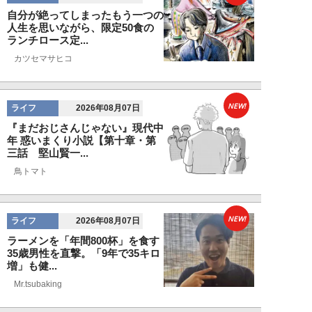
自分が絶ってしまったもう一つの
人生を思いながら、限定50食の
ランチロース定...
カツセマサヒコ
NEW!
ライフ
2026年08月07日
『まだおじさんじゃない』現代中
年 惑いまくり小説【第十章・第
三話 堅山賢一...
鳥トマト
NEW!
ライフ
2026年08月07日
ラーメンを「年間800杯」を食す
35歳男性を直撃。「9年で35キロ
増」も健...
Mr.tsubaking