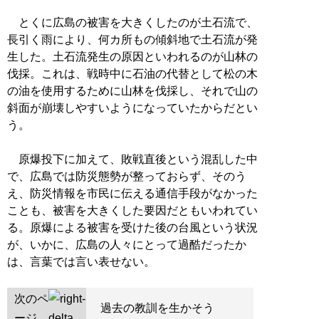
とくに広島の被害を大きくしたのが土石流で、
長引く雨により、何カ所もの傾斜地で土石流が発
生した。土石流発生の原因といわれるのが山林の
伐採。これは、戦時中に石油の代替として松の木
の油を使用するために山林を伐採し、それで山の
斜面が崩壊しやすいようになっていたからだとい
う。
原爆投下に加えて、敗戦直後という混乱した中
で、広島では防災態勢が整っておらず、そのう
え、防災情報を市民に伝える通信手段がなかった
ことも、被害を大きくした要因だともいわれてい
る。原爆による被害を受けた後の台風という状況
が、いかに、広島の人々にとって過酷だったか
は、言葉では言い表せない。
次のペ
過去の教訓を生かそう
ージ