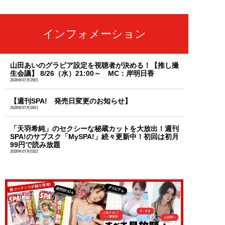
インフォメーション
山田あいのグラビア設定を視聴者が決める！【推し撮
生会議】 8/26（水）21:00～ MC：岸明日香
2026年07月29日
【週刊SPA! 発売日変更のお知らせ】
2026年07月28日
「天羽希純」のセクシーな秘蔵カットを大放出！週刊
SPA!のサブスク「MySPA!」続々更新中！初回は初月
99円で読み放題
2026年07月03日