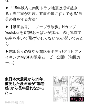
体
▶「15年以内に南海トラフ地震は必ず起き
る」専門家が断言。有事の際にすぐできる“自
分の身を守る方法”
▶【動画あり】「ノーブラ散歩」Hカップ
Youtuberを直撃!おっぱいが揺れ、透け乳首で
街中を歩いて“恥ずかしくない”のか聞いてみた
ら...
▶志田音々の爽やか超絶美ボディ!グラビアメ
イキングMySPA!限定ムービー公開!【旬撮ガ
ール】
東日本大震災から15年、
被災した漫画家が“罪悪
感”から長年語れなかっ
た…
2026年03月10日