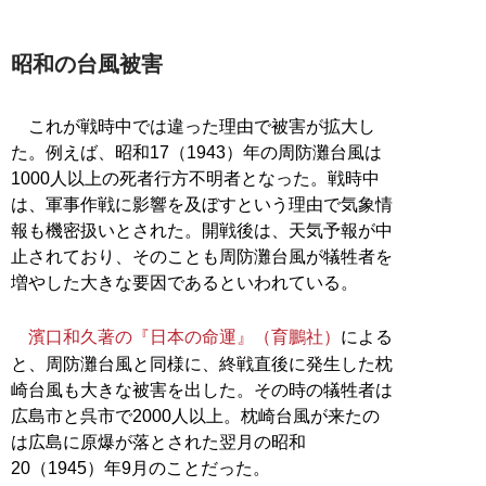
昭和の台風被害
これが戦時中では違った理由で被害が拡大し
た。例えば、昭和17（1943）年の周防灘台風は
1000人以上の死者行方不明者となった。戦時中
は、軍事作戦に影響を及ぼすという理由で気象情
報も機密扱いとされた。開戦後は、天気予報が中
止されており、そのことも周防灘台風が犠牲者を
増やした大きな要因であるといわれている。
濱口和久著の『日本の命運』（育鵬社）
による
と、周防灘台風と同様に、終戦直後に発生した枕
崎台風も大きな被害を出した。その時の犠牲者は
広島市と呉市で2000人以上。枕崎台風が来たの
は広島に原爆が落とされた翌月の昭和
20（1945）年9月のことだった。