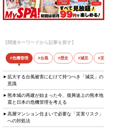
【関連キーワードから記事を探す】
危機管理
台風
歴史
減災
災害
拡大する台風被害にむけて持つべき「減災」の
意識
熊本城の再建が始まった今、復興途上の熊本地
震と日本の危機管理を考える
高層マンション住まいで必要な「災害リスク」
への対処法