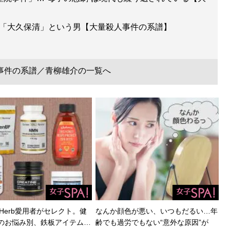
た「大久保清」という男【大量殺人事件の系譜】
事件の系譜／青柳雄介の一覧へ
Herb愛用者がセレクト。健
なんか顔色が悪い、いつもだるい…年
のお悩み別、鉄板アイテム…
齢でも過労でもない“意外な原因”が