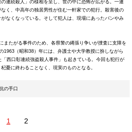
謎の連続殺人」の様相を呈し、世の中に恐怖が広がる。一連
がなく、中高年の独居男性が住む一軒家での犯行。殺害後の
計がなくなっている。そして犯人は、現場にあったパンやみ
にまたがる事件のため、各県警の縄張り争いが捜査に支障を
1963（昭和38）年には、弁護士や大学教授に扮しながら
た「西口彰連続強盗殺人事件」も起きている。今回も犯行が
、杞憂に終わることなく、現実のものとなる。
抗の手口
1
2