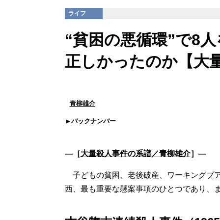
ライフ
“貧困の悪循環”で8
正しかったのか【大
青柳雄介
バックナンバー
―［
大量殺人事件の系譜／青柳雄介
］―
子どもの貧困、老後破産、ワーキングプア
西、最も重要な懸案事項のひとつであり、