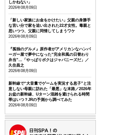
しかねない」
2026年08月09日
「新しい家族にお金をかけたい」父親の身勝手
な言い分で家を追い出された22才女性。毒親と
思いつつ、父親に同情してしまうワケ
2026年08月09日
『孤独のグルメ』原作者がアメリカンなハンバ
ーガー屋で夢中になった“完全和風の日替わり
弁当”…「やっぱりボクはジャパニーズだ」／
久住昌之
2026年08月09日
新幹線で“大音量でゲームを実況する息子”と注
意しない母親に訪れた「最悪」な末路／2026年
お盆の新幹線、Uターン混雑を避けられる時間
帯はいつ？JRの予測から調べてみた
2026年08月09日