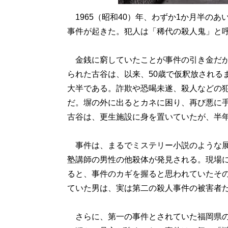
1965（昭和40）年、わずか1か月半の
事件が起きた。犯人は「稀代の殺人鬼」と呼
金銭に窮していたことが事件の引き金だが
られた古谷は、以来、50歳で仮釈放される
大半である。詐欺や恐喝未遂、殺人などの
だ。塀の外に出るとカネに困り、再び悪に手
古谷は、更生施設に身を置いていたが、半
事件は、まるでミステリー小説のような展開を
塾講師の男性の他殺体が発見される。現場
ると、事件のカギを握ると思われていたそ
ていた男は、実は第二の殺人事件の被害者
さらに、第一の事件とされていた福岡県の