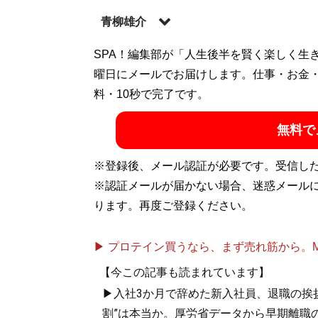
青柳雄介
SPA！編集部が「人生後半を賢く楽しく生
記事一覧へ
曜日にメールでお届けします。仕事・お金
料・10秒で完了です。
無料で
※登録後、メール認証が必要です。受信し
※認証メールが届かない場合、迷惑メール
ります。再度ご登録ください。
▶ プロテイン買うなら、まず売れ筋から。Mypr
【今この記事も読まれています】
▶入社3か月で辞めた新入社員、退職の挨拶に
割”は本当か。厚労省データから早期離職