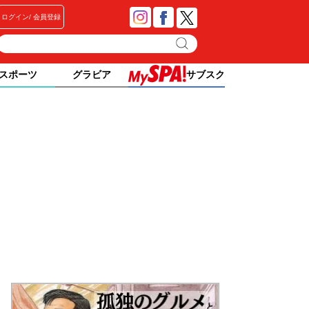
ログイン
会員登録
スポーツ
グラビア
サブスク