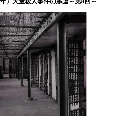
5年）大量殺人事件の系譜～第8回～