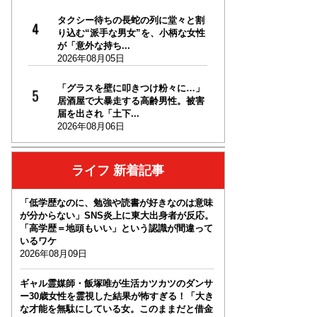
タクシー待ちの長蛇の列に堂々と割
り込む“派手な男女”を、小柄な女性
が「意外な持ち...
2026年08月05日
「グラスを壁に叩きつけ粉々に…」
居酒屋で大暴走する高齢男性。被害
届を出され「土下...
2026年08月06日
ライフ 新着記事
「低学歴なのに、勉強や読書が好きなのは意味
が分からない」SNS炎上に東大出身者が反応。
「高学歴＝地頭もいい」という認識が間違って
いるワケ
2026年08月09日
ギャル霊媒師・飯塚唯が生活カツカツのダンサ
ー30歳女性を霊視した結果が怖すぎる！「大き
な才能を無駄にしている女。このままだと借金