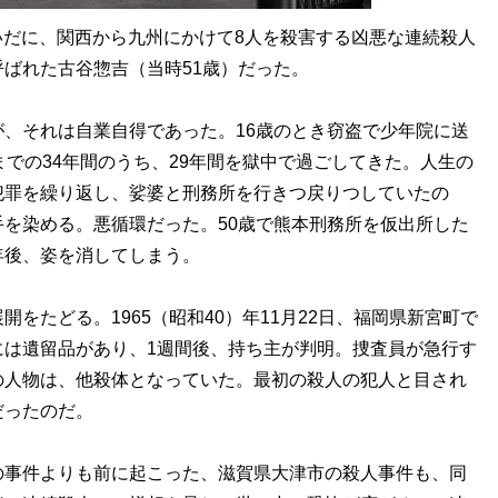
あいだに、関西から九州にかけて8人を殺害する凶悪な連続殺人
ばれた古谷惣吉（当時51歳）だった。
、それは自業自得であった。16歳のとき窃盗で少年院に送
までの34年間のうち、29年間を獄中で過ごしてきた。人生の
犯罪を繰り返し、娑婆と刑務所を行きつ戻りつしていたの
を染める。悪循環だった。50歳で熊本刑務所を仮出所した
年後、姿を消してしまう。
たどる。1965（昭和40）年11月22日、福岡県新宮町で
には遺留品があり、1週間後、持ち主が判明。捜査員が急行す
の人物は、他殺体となっていた。最初の殺人の犯人と目され
だったのだ。
事件よりも前に起こった、滋賀県大津市の殺人事件も、同