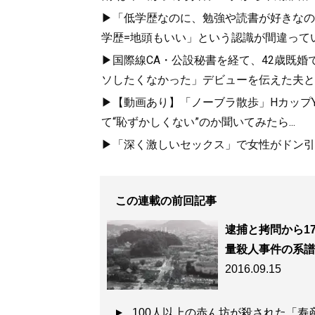
▶「低学歴なのに、勉強や読書が好きなの
学歴=地頭もいい」という認識が間違って
▶国際線CA・公設秘書を経て、42歳既婚
ソしたくなかった」デビューを伝えた夫と
▶【動画あり】「ノーブラ散歩」HカップYo
て“恥ずかしくない”のか聞いてみたら...
▶「深く激しいセックス」で女性がドン引き
この連載の前回記事
逮捕と拷問から1
量殺人事件の系譜
2016.09.15
100人以上の赤ん坊が殺された「寿