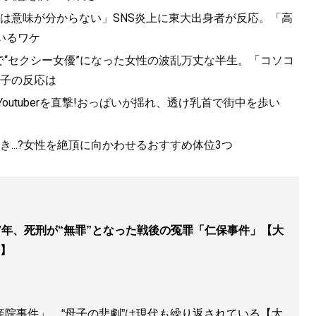
は意味が分からない」SNS炎上に東大出身者が反応。「高
いるワケ
で“セクシー女優”になった女性の波乱万丈な半生。「コソコ
子の反応は
utuberを直撃!おっぱいが揺れ、透け乳首で街中を歩い
...?女性を絶頂に向かわせるおすすめ体位3つ
7年、死刑が“無罪”となった戦後の冤罪「仁保事件」【大
】
産院事件」…“母子の悲劇”は現代も繰り返されている【大