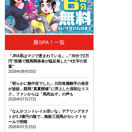
勝SPA！一覧
「JRA系はマジで恵まれている」…“30分で2万
円”投稿で競馬関係者が猛反発した“4文字の言
葉”
2026年08月03日
「明らかに熱中症でした」川田将雅騎手の発言
が波紋…競馬“真夏開催”に浮上した深刻なリス
ク。ファンからは「馬死ぬぞ」の声も
2026年07月27日
「なんかコントレイル安いな」デアリングタク
トが3.3億円の陰で…無敗三冠馬がセレクトセ
ールで明暗
2026年07月15日