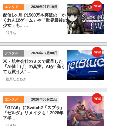
NEW!
エンタメ
2026年07月19日
配信1ヶ月で1500万本突破の「か
くれんぼゲーム」や「世界最後の
少女」も。...
卯月鮎
NEW!
デジタル
2026年07月08日
米・航空会社のミスで露呈した
「AI値上げ」の真実。AIが”高く
ても買う人”...
福原たまねぎ
NEW!
エンタメ
2026年06月21日
『GTA6』にSwitch2『スプラ』
『ゼルダ』リメイクも！2026年
下半...
卯月鮎