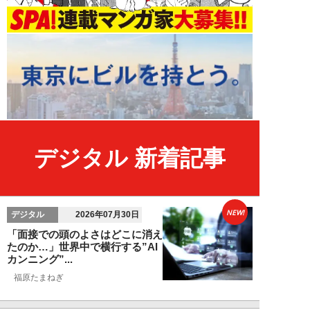
デジタル 新着記事
NEW!
デジタル
2026年07月30日
「面接での頭のよさはどこに消え
たのか…」世界中で横行する”AI
カンニング”...
福原たまねぎ