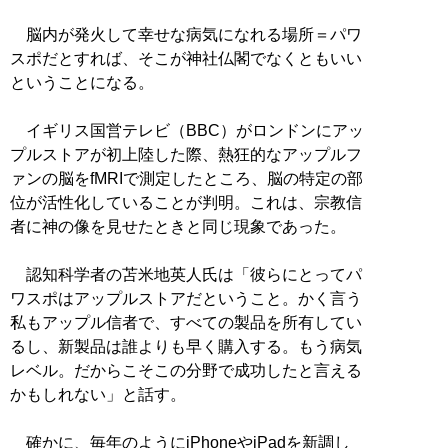
脳内が発火して幸せな病気になれる場所＝パワ
スポだとすれば、そこが神社仏閣でなくともいい
ということになる。
イギリス国営テレビ（BBC）がロンドンにアッ
プルストアが初上陸した際、熱狂的なアップルフ
ァンの脳をfMRIで測定したところ、脳の特定の部
位が活性化していることが判明。これは、宗教信
者に神の像を見せたときと同じ現象であった。
認知科学者の苫米地英人氏は「彼らにとってパ
ワスポはアップルストアだということ。かく言う
私もアップル信者で、すべての製品を所有してい
るし、新製品は誰よりも早く購入する。もう病気
レベル。だからこそこの分野で成功したと言える
かもしれない」と話す。
確かに、毎年のようにiPhoneやiPadを新調し