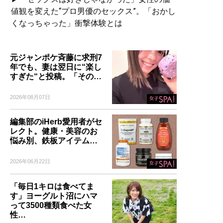
値観を変えた“プロ男優のセックス”。「おかし
くなっちゃった」衝撃体験とは
元ジャンポケ斉藤に求刑7
年でも、妻は翌日に“楽し
すぎた“と投稿。「その…
2026年08月07日
編集部のiHerb愛用者がセ
レクト。健康・美容のお
悩み別、鉄板アイテム…
2026年06月22日
「毎日1キロは食べてま
す」ヨーグルト沼にハマ
って3500種類食べた女
性…