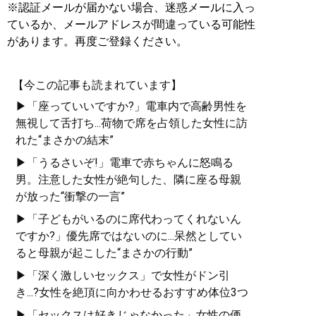
※認証メールが届かない場合、迷惑メールに入っ
ているか、メールアドレスが間違っている可能性
があります。再度ご登録ください。
【今この記事も読まれています】
▶「座っていいですか?」電車内で高齢男性を
無視して舌打ち...荷物で席を占領した女性に訪
れた“まさかの結末”
▶「うるさいぞ!」電車で赤ちゃんに怒鳴る
男。注意した女性が絶句した、隣に座る母親
が放った“衝撃の一言”
▶「子どもがいるのに席代わってくれないん
ですか?」優先席ではないのに...呆然としてい
ると母親が起こした“まさかの行動”
▶「深く激しいセックス」で女性がドン引
き...?女性を絶頂に向かわせるおすすめ体位3つ
▶「セックスは好きじゃなかった」女性の価