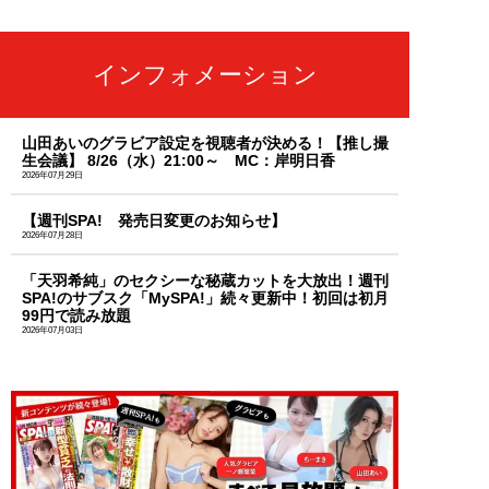
インフォメーション
山田あいのグラビア設定を視聴者が決める！【推し撮
生会議】 8/26（水）21:00～ MC：岸明日香
2026年07月29日
【週刊SPA! 発売日変更のお知らせ】
2026年07月28日
「天羽希純」のセクシーな秘蔵カットを大放出！週刊
SPA!のサブスク「MySPA!」続々更新中！初回は初月
99円で読み放題
2026年07月03日