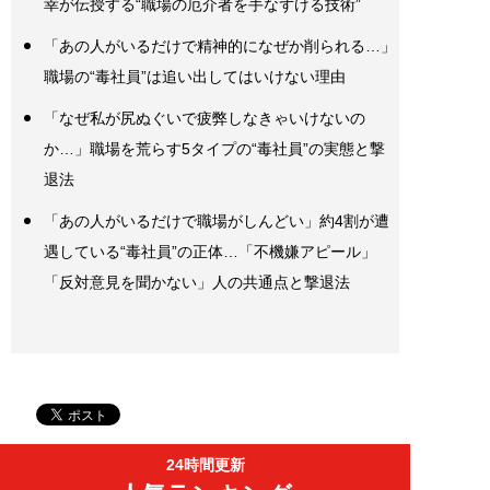
幸が伝授する“職場の厄介者を手なずける技術”
「あの人がいるだけで精神的になぜか削られる…」
職場の“毒社員”は追い出してはいけない理由
「なぜ私が尻ぬぐいで疲弊しなきゃいけないの
か…」職場を荒らす5タイプの“毒社員”の実態と撃
退法
「あの人がいるだけで職場がしんどい」約4割が遭
遇している“毒社員”の正体…「不機嫌アピール」
「反対意見を聞かない」人の共通点と撃退法
24時間更新