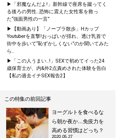
▶「邪魔なんだよ!」新幹線で座席を蹴ってく
る後ろの男性...恐怖に震えた女性客を救っ
た“強面男性の一言”
▶【動画あり】「ノーブラ散歩」Hカップ
Youtuberを直撃!おっぱいが揺れ、透け乳首で
街中を歩いて“恥ずかしくない”のか聞いてみた
ら...
▶「この人うまい...!」SEXで初めてイった24
歳保育士が、内&外2点責めされた体験を告白
【私の過去イチSEX報告2】
この特集の前回記事
ヨーグルトを食べるな
ら朝か夜か…免疫力を
高める習慣はどっち？
2020.05.27