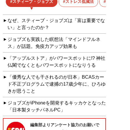
スティーブ・ジョブズ
ストレス低減法
マインドフ
なぜ、スティーブ・ジョブズは「富は重要でな
い」と言ったのか？
ジョブズも実践した瞑想法「マインドフルネ
ス」が話題。免疫力アップ効果も
「アップルストア」がパワースポットに!? 神社
仏閣でなくともパワースポットになりうる
「優秀な人でも干されるのが日本」BCASカー
ド不正プログラムで逮捕の17歳少年に、ひろゆ
きが思うこと
ジョブズがiPhoneを開発するキッカケとなった
「日本製タッチパネルPC」