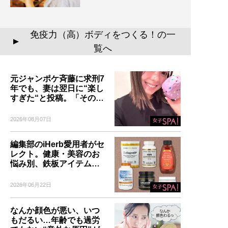
免疫力（高）ボディをつくる！の一
▲
覧へ
元ジャンポケ斉藤に求刑7
年でも、妻は翌日に“楽し
すぎた“と投稿。「その…
2026年08月07日
編集部のiHerb愛用者がセ
レクト。健康・美容のお
悩み別、鉄板アイテム…
2026年06月22日
なんか顔色が悪い、いつ
もだるい…年齢でも過労