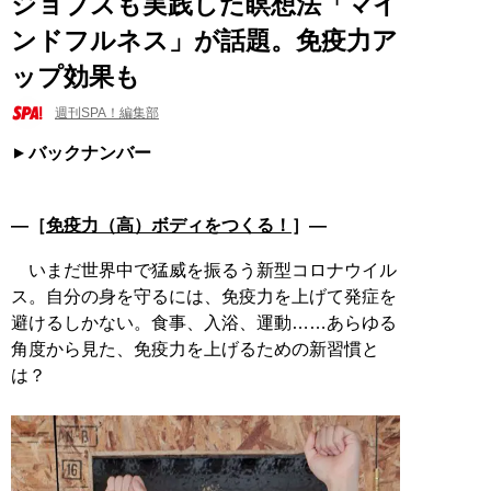
ジョブズも実践した瞑想法「マイ
ンドフルネス」が話題。免疫力ア
ップ効果も
週刊SPA！編集部
バックナンバー
―［
免疫力（高）ボディをつくる！
］―
いまだ世界中で猛威を振るう新型コロナウイル
ス。自分の身を守るには、免疫力を上げて発症を
避けるしかない。食事、入浴、運動……あらゆる
角度から見た、免疫力を上げるための新習慣と
は？