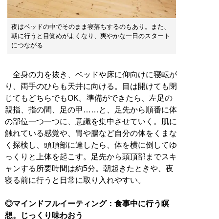
夜はベッドの中でそのまま寝落ちするのもあり。また、
朝に行うと目覚めがよくなり、爽やかな一日のスタート
につながる
全身の力を抜き、ベッドや床に仰向けに寝転が
り、両手のひらも天井に向ける。目は開けても閉
じてもどちらでもOK。準備ができたら、左足の
親指、指の間、足の甲……と、足先から順番に体
の部位一つ一つに、意識を集中させていく。肌に
触れている感覚や、胃や腸など自分の体をくまな
く探検し、頭頂部に達したら、体を横に倒してゆ
っくりと上体を起こす。足先から頭頂部までスキ
ャンする所要時間は約5分。朝起きたときや、夜
寝る前に行うと日常に取り入れやすい。
◎マインドフルイーティング：食事中に行う瞑
想。じっくり味わおう