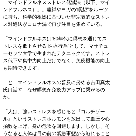
「マインドフルネスストレス低減法（以下、マイ
ンドフルネス）」。座禅やヨガの“瞑想”をルーツ
に持ち、科学的根拠に基づいた非宗教的なストレ
ス対処法がコロナ渦で再び注目を集めている。
「マインドフルネスは’80年代に瞑想を通じてス
トレスを低下させる“医療行為”として、マサチュ
ーセッツ大学で生まれたテクニックです。ストレ
ス低下や集中力向上だけでなく、免疫機能の向上
も期待できます」
と、マインドフルネスの普及に努める吉田真太
氏は話す。なぜ瞑想が免疫力アップに繋がるの
か。
「人は、強いストレスを感じると『コルチゾー
ル』というストレスホルモンを放出して血圧や心
拍数を上げ、身の危険を回避します。しかし、そ
うなると人体は目の前の緊急事態から逃れること