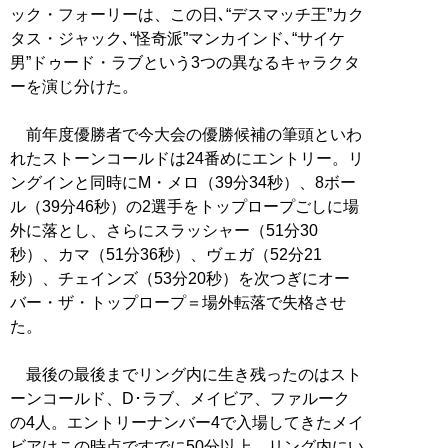
ック・フォーリーは、この日､“デスマッチ王”カク
タス・ジャック､“怪奇派”マンカインド､“サイケ
男”ドゥード・ラブという3つの異なるキャラクタ
ーを演じ分けた。
前年度優勝者で今大会の優勝候補の筆頭といわ
れたストーンコールドは24番めにエントリー。リ
ングインと同時にM・メロ（39分34秒）、8ボー
ル（39分46秒）の2選手をトップロープごしに場
外に落とし、さらにスラッシャー（51分30
秒）、カマ（51分36秒）、ヴェガ（52分21
秒）、チェインズ（53分20秒）を次つぎにオー
バー・ザ・トップロープ＝場外転落で失格させ
た。
最後の最後までリング内に生き残ったのはスト
ーンコールド、D･ラブ、メイビア、ファルーク
の4人。エントリーナンバー4で入場してきたメイ
ビアはこの時点ですでに50分以上、リング内にい