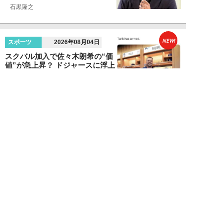
石黒隆之
NEW!
スポーツ
2026年08月04日
スクバル加入で佐々木朗希の“価
値”が急上昇？ ドジャースに浮上
する「最強ブ...
八木遊
NEW!
スポーツ
2026年08月03日
「JRA系はマジで恵まれている」
…“30分で2万円”投稿で競馬関係
者が猛反...
中川大河
NEW!
スポーツ
2026年07月30日
マリナーズ戦が試金石に…佐々木