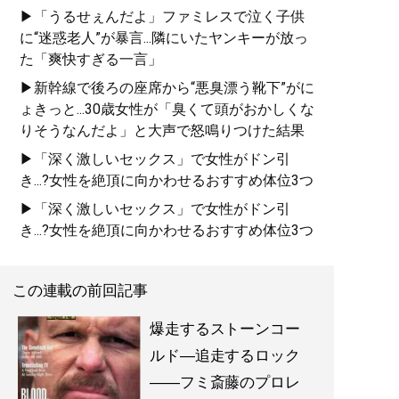
▶「うるせぇんだよ」ファミレスで泣く子供
に“迷惑老人”が暴言...隣にいたヤンキーが放っ
た「爽快すぎる一言」
▶新幹線で後ろの座席から“悪臭漂う靴下”がに
ょきっと...30歳女性が「臭くて頭がおかしくな
りそうなんだよ」と大声で怒鳴りつけた結果
▶「深く激しいセックス」で女性がドン引
き...?女性を絶頂に向かわせるおすすめ体位3つ
▶「深く激しいセックス」で女性がドン引
き...?女性を絶頂に向かわせるおすすめ体位3つ
この連載の前回記事
爆走するストーンコー
ルド―追走するロック
――フミ斎藤のプロレ