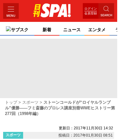
ログイン
会員登録
サブスク
新着
ニュース
エンタメ
ライフ
トップ
スポーツ
ストーンコールドが“ロイヤルランブ
ル”優勝――フミ斎藤のプロレス講座別冊WWEヒストリー第
277回（1998年編）
更新日：2017年11月30日 14:32
スポーツ
投稿日：2017年01月30日 08:51