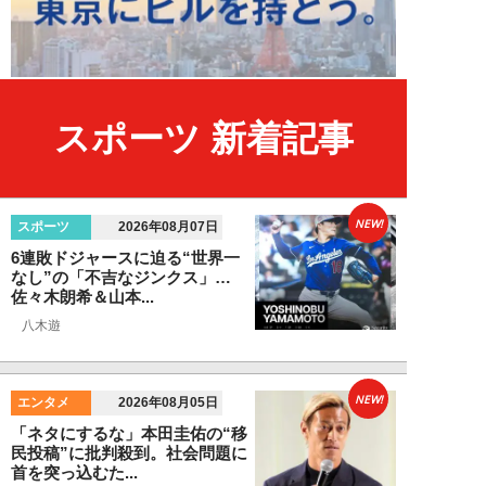
スポーツ 新着記事
NEW!
スポーツ
2026年08月07日
6連敗ドジャースに迫る“世界一
なし”の「不吉なジンクス」…
佐々木朗希＆山本...
八木遊
NEW!
エンタメ
2026年08月05日
「ネタにするな」本田圭佑の“移
民投稿”に批判殺到。社会問題に
首を突っ込むた...