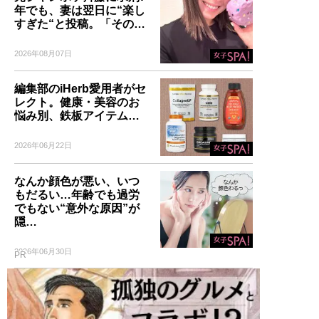
年でも、妻は翌日に“楽し
すぎた“と投稿。「その…
2026年08月07日
編集部のiHerb愛用者がセ
レクト。健康・美容のお
悩み別、鉄板アイテム…
2026年06月22日
なんか顔色が悪い、いつ
もだるい…年齢でも過労
でもない“意外な原因”が
隠…
2026年06月30日
PR