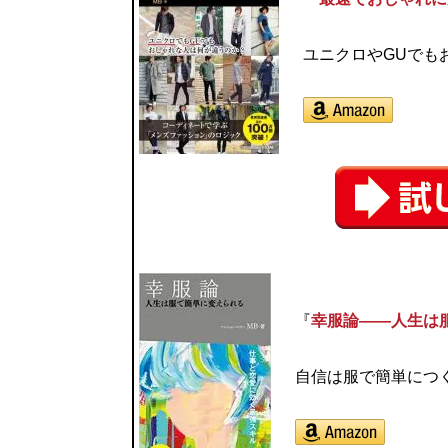
ユニクロやGUでも
『
幸服論――人生は
自信は服で簡単につく