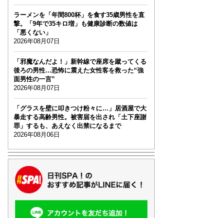
ラーメンを「年間800杯」を食す35歳男性を直
撃。「9年で35キロ増」も健康診断の数値は
「悪くない」
2026年08月07日
「邪魔なんだよ！」新幹線で座席を蹴ってくる
後ろの男性…恐怖に震えた女性客を救った“強
面男性の一言”
2026年08月07日
「グラスを壁に叩きつけ粉々に…」居酒屋で大
暴走する高齢男性。被害届を出され「土下座謝
罪」するも、あえなく出禁になるまで
2026年08月06日