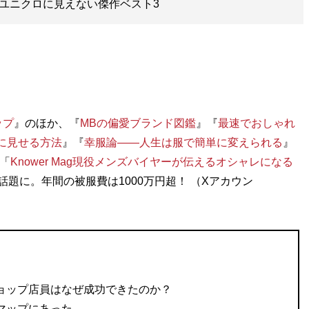
 ユニクロに見えない傑作ベスト3
ップ
』のほか、『
MBの偏愛ブランド図鑑
』『
最速でおしゃれ
に見せる方法
』『
幸服論――人生は服で簡単に変えられる
』
「
Knower Mag現役メンズバイヤーが伝えるオシャレになる
話題に。年間の被服費は1000万円超！ （Xアカウン
ョップ店員はなぜ成功できたのか？
マップにあった