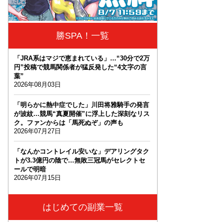
勝SPA！一覧
「JRA系はマジで恵まれている」…“30分で2万
円”投稿で競馬関係者が猛反発した“4文字の言
葉”
2026年08月03日
「明らかに熱中症でした」川田将雅騎手の発言
が波紋…競馬“真夏開催”に浮上した深刻なリス
ク。ファンからは「馬死ぬぞ」の声も
2026年07月27日
「なんかコントレイル安いな」デアリングタク
トが3.3億円の陰で…無敗三冠馬がセレクトセ
ールで明暗
2026年07月15日
はじめての副業一覧