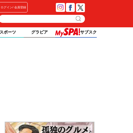
ログイン
会員登録
スポーツ
グラビア
サブスク