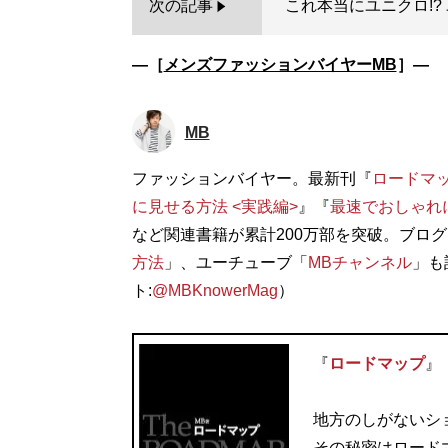
次の記事
これ本当にユニクロ!?
―［
メンズファッションバイヤーMB
］―
MB
ファッションバイヤー。最新刊『
ロードマ
に見せる方法 <実践編>
』『
最速でおしゃれ
など関連書籍が累計200万部を突破。ブログ
方法
」、ユーチューブ「
MBチャンネル
」も
ト:
@MBKnowerMag
）
『
ロードマップ
』
地方のしがないシ
その秘密はロード