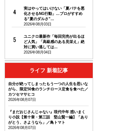
実はやってはいけない「夏バテを悪
化させるNG行動」…プロがすすめ
る“夏のダルさ”...
2026年08月03日
ユニクロ最新作「毎回完売が出るほ
ど人気」「高級感のある見栄え」絶
対に買い逃しては...
2026年08月04日
ライフ 新着記事
自分が絶ってしまったもう一つの人生を思いな
がら、限定50食のランチロース定食を食べた／
カツセマサヒコ
2026年08月07日
『まだおじさんじゃない』現代中年 惑いまく
り小説【第十章・第三話 堅山賢一編】「あり
がとう、さようなら」／鳥トマト
2026年08月07日