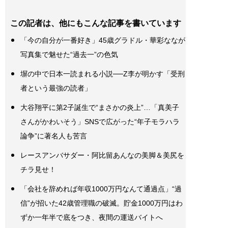
この記者は、他にもこんな記事を書いています
「今の自分が一番好き」45歳グラドル・華彩ななが
写真集で魅せた“過去一”の色気
塀の中で日本一読まれる小説──Z李が明かす「受刑
者という最強の読者」
大谷翔平に第2子誕生で“まさかの炎上”…「真美子
さんがかわいそう」SNSで広がった“年子モラハラ
論争”に著名人も苦言
レースアンバサダー・阿比留あんなの美脚＆美尻を
チラ見せ！
「会社を辞めれば年収1000万円なんて通過点」“過
信”が招いた42歳管理職の破滅。貯金1000万円はわ
ずか一年半で底をつき、夜間の運送バイトへ