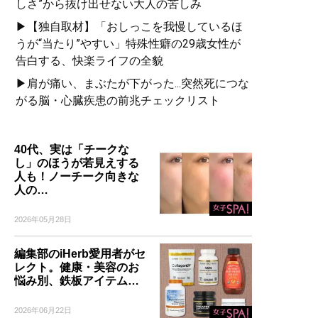
しさ”から抜け出せない大人の苦しみ
▶【独自取材】「おしっこを我慢しているほ
うが“当たり”やすい」特殊性癖の29歳女性が
告白する、快楽ライフの全貌
▶肩が痛い、まぶたが下がった...突然死につな
がる脳・心臓疾患の前兆チェックリスト
40代、実は「チークな
し」のほうが若見えする
人も！ノーチーク向きな
人の…
2026年05月28日
編集部のiHerb愛用者がセ
レクト。健康・美容のお
悩み別、鉄板アイテム…
2026年06月22日