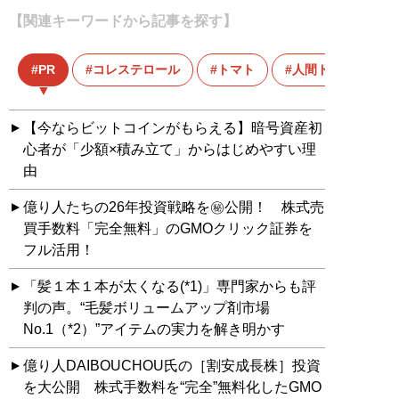
【関連キーワードから記事を探す】
PR
コレステロール
トマト
人間ドック
【今ならビットコインがもらえる】暗号資産初
心者が「少額×積み立て」からはじめやすい理
由
億り人たちの26年投資戦略を㊙公開！ 株式売
買手数料「完全無料」のGMOクリック証券を
フル活用！
「髪１本１本が太くなる(*1)」専門家からも評
判の声。“毛髪ボリュームアップ剤市場
No.1（*2）”アイテムの実力を解き明かす
億り人DAIBOUCHOU氏の［割安成長株］投資
を大公開 株式手数料を“完全”無料化したGMO