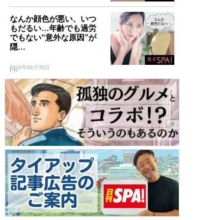
なんか顔色が悪い、いつ
もだるい…年齢でも過労
でもない“意外な原因”が
隠…
2026年06月30日
PR