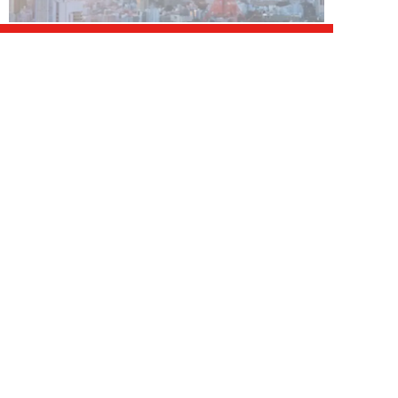
ライフ 新着記事
NEW!
ライフ
2026年08月07日
自分が絶ってしまったもう一つの
人生を思いながら、限定50食の
ランチロース定...
カツセマサヒコ
NEW!
ライフ
2026年08月07日
『まだおじさんじゃない』現代中
年 惑いまくり小説【第十章・第
三話 堅山賢一...
鳥トマト