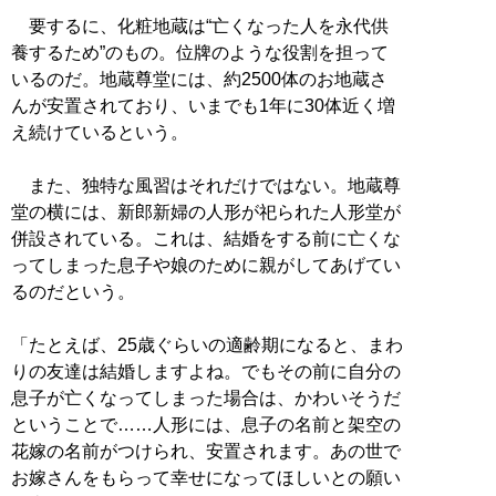
要するに、化粧地蔵は“亡くなった人を永代供
養するため”のもの。位牌のような役割を担って
いるのだ。地蔵尊堂には、約2500体のお地蔵さ
んが安置されており、いまでも1年に30体近く増
え続けているという。
また、独特な風習はそれだけではない。地蔵尊
堂の横には、新郎新婦の人形が祀られた人形堂が
併設されている。これは、結婚をする前に亡くな
ってしまった息子や娘のために親がしてあげてい
るのだという。
「たとえば、25歳ぐらいの適齢期になると、まわ
りの友達は結婚しますよね。でもその前に自分の
息子が亡くなってしまった場合は、かわいそうだ
ということで……人形には、息子の名前と架空の
花嫁の名前がつけられ、安置されます。あの世で
お嫁さんをもらって幸せになってほしいとの願い