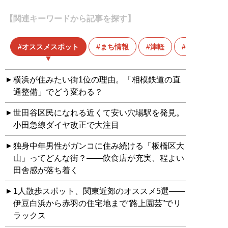
【関連キーワードから記事を探す】
オススメスポット
まち情報
津軽
青森
横浜が住みたい街1位の理由。「相模鉄道の直
通整備」でどう変わる？
世田谷区民になれる近くて安い穴場駅を発見。
小田急線ダイヤ改正で大注目
独身中年男性がガンコに住み続ける「板橋区大
山」ってどんな街？――飲食店が充実、程よい
田舎感が落ち着く
1人散歩スポット、関東近郊のオススメ5選――
伊豆白浜から赤羽の住宅地まで“路上園芸”でリ
ラックス