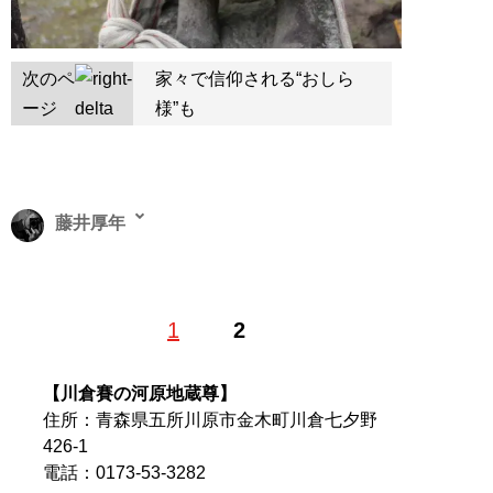
次のペ
家々で信仰される“おしら
ージ
様”も
藤井厚年
明治大学商学部卒業後、金融機関を経て、渋谷系ファッ
1
2
ション雑誌『men’s egg』編集部員に。その後はフリー
ランスで様々な雑誌・書籍・ムック本・Webメディアの
現場を踏み、現在は紙・Webを問わない“二刀流”の編集
【川倉賽の河原地蔵尊】
記者として活動中。若者カルチャーから社会問題、芸能
住所：青森県五所川原市金木町川倉七夕野
人などのエンタメ系まで幅広く取材する。趣味はカメ
426-1
ラ。X（旧Twitter）：
＠FujiiAtsutoshi
電話：0173-53-3282