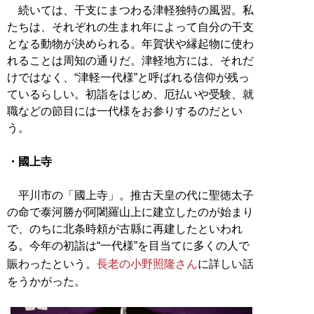
続いては、干支にまつわる津軽独特の風習。私
たちは、それぞれの生まれ年によって自分の干支
となる動物が決められる。年賀状や縁起物に使わ
れることは周知の通りだ。津軽地方には、それだ
けではなく、“津軽一代様”と呼ばれる信仰が残っ
ているらしい。初詣をはじめ、厄払いや受験、就
職などの節目には一代様をお参りするのだとい
う。
・國上寺
平川市の「國上寺」。推古天皇の代に聖徳太子
の命で泰河勝が阿闍羅山上に建立したのが始まり
で、のちに北条時頼が古縣に再建したといわれ
る。今年の初詣は“一代様”を目当てに多くの人で
賑わったという。
長老の小野照隆さん
に詳しい話
をうかがった。