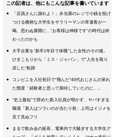
この記者は、他にもこんな記事を書いています
「店員さんに謝れよ！」弁当屋のレジで小銭を投げ
つける横柄な大学生をサラリーマンの常連客が一
喝。思わぬ展開に…“お客様は神様です”の時代は終
わったのかも
大手企業を“新卒1年目で休職”した女性のその後。
ひきこもりから「ミス・ジャパン」で“人生を取り
戻した”軌跡
コンビニを入社初日で“飛んだ”40代おじさんの呆れ
た態度「経験者と思って期待していたのに…」
“史上最短”で辞めた新入社員が明かす、ヤバすぎる
職場「新人はツラいのが当たり前」上司はイジメを
見て見ぬフリ
まるで飲み会の延長…電車内で大騒ぎする大学生グ