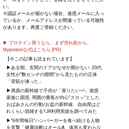
い。
※認証メールが届かない場合、迷惑メールに入っ
ているか、メールアドレスが間違っている可能性
があります。再度ご登録ください。
▶ プロテイン買うなら、まず売れ筋から。
Myprotein公式はこちら [PR]
【今この記事も読まれています】
▶ある朝、玄関のドアがなぜか開かない...20代
女性が“数センチの隙間”から見たものの正体
「背筋が凍った」
▶満員の新幹線で子供が「座りたい~!」迷惑
家族に困惑...周囲の乗客が内心“スカッ”とした
おばあさんの行動/お盆の新幹線、自由席はど
れくらい混雑する?JR利用実績を調べてみた
▶“6年間毎日”ハンバーガーを食べ続ける人物
を直撃「健康診断はオールA、体形も変わらな