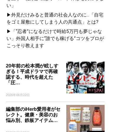
い」
▶外見だけみると普通の社会人なのに...「自宅
をゴミ屋敷にしてしまう人の共通点」とは?
▶「“忍者”になるだけで時給5万円も夢じゃな
い」外国人相手に“誰でも稼げる”コツをプロが
こっそり教えます
20年前の松本潤が眩しす
ぎる！平成ドラマで再確
認する、時代を超えた
「圧…
2026年06月22日
編集部のiHerb愛用者がセ
レクト。健康・美容のお
悩み別、鉄板アイテム…