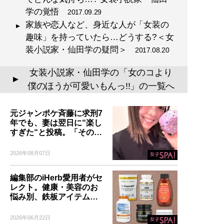
学の覚悟
2017.09.29
家族や恋人など、身近な人が「女装の
趣味」を持っていたら…どうする?＜女
装小説家・仙田学の疑問＞
2017.08.20
女装小説家・仙田学の「女のコより
▲
僕のほうが可愛いもんっ!!」の一覧へ
元ジャンポケ斉藤に求刑7
年でも、妻は翌日に“楽し
すぎた“と投稿。「その…
2026年08月07日
編集部のiHerb愛用者がセ
レクト。健康・美容のお
悩み別、鉄板アイテム…
2026年06月22日