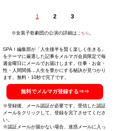
1
2
3
記事一覧へ
※女装子歌劇団の公演の詳細は
。
こちら
SPA！編集部が「人生後半を賢く楽しく生きる」
をテーマに厳選した記事をメルマガ会員限定で毎
週金曜日にメールでお届けします。仕事・お金・
性・人間関係…人生を豊かにする秘訣が見つかり
ます。無料・10秒で完了です。
無料でメルマガ登録する⇒⇒
※登録後、メール認証が必要です。受信した認証
メールをクリックして、登録を完了させてくださ
い。
※認証メールが届かない場合、迷惑メールに入っ