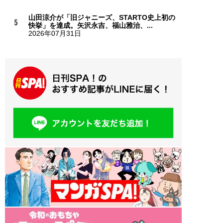
山田涼介が「旧ジャニーズ、STARTO史上初の
快挙」を達成。矢沢永吉、福山雅治、...
2026年07月31日