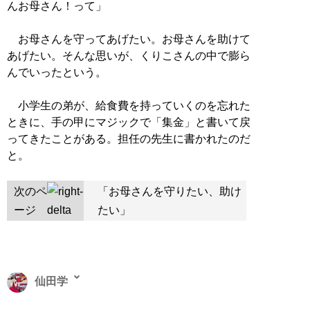
んお母さん！って」
お母さんを守ってあげたい。お母さんを助けて
あげたい。そんな思いが、くりこさんの中で膨ら
んでいったという。
小学生の弟が、給食費を持っていくのを忘れた
ときに、手の甲にマジックで「集金」と書いて戻
ってきたことがある。担任の先生に書かれたのだ
と。
次のペ
「お母さんを守りたい、助け
ージ
たい」
仙田学