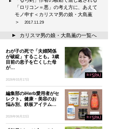
「ロリコン＝悪」の考え方に、あえて
モノ申す＜カリスマ男の娘・大島薫
＞
2017.11.29
カリスマ男の娘・大島薫の一覧へ
▲
わが子の死で「夫婦関係
が破綻」することも。3歳
目前の息子を亡くした母
が…
2026年03月17日
編集部のiHerb愛用者がセ
レクト。健康・美容のお
悩み別、鉄板アイテム…
2026年06月22日