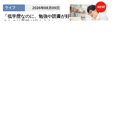
NEW!
ライフ
2026年08月09日
「低学歴なのに、勉強や読書が好
きなのは意味が分からない」
SNS炎上に東大出...
布施川天馬
NEW!
ライフ
2026年08月09日
ギャル霊媒師・飯塚唯が生活カツ
カツのダンサー30歳女性を霊視
した結果が怖す...
飯塚 唯
NEW!
ライフ
2026年08月09日
「新しい家族にお金をかけたい」
父親の身勝手な言い分で家を追い
出された22才...
黒島暁生