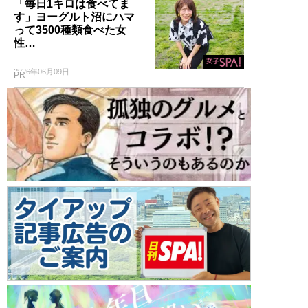
「毎日1キロは食べてま
す」ヨーグルト沼にハマ
って3500種類食べた女
性…
2026年06月09日
PR