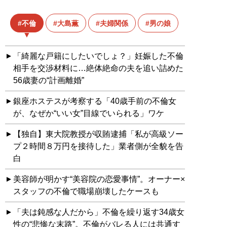
不倫
大島薫
夫婦関係
男の娘
「綺麗な戸籍にしたいでしょ？」妊娠した不倫
相手を交渉材料に…絶体絶命の夫を追い詰めた
56歳妻の“計画離婚”
銀座ホステスが考察する「40歳手前の不倫女
が、なぜか“いい女”目線でいられる」ワケ
【独自】東大院教授が収賄逮捕「私が高級ソー
プ２時間８万円を接待した」業者側が全貌を告
白
美容師が明かす“美容院の恋愛事情”。オーナー×
スタッフの不倫で職場崩壊したケースも
「夫は鈍感な人だから」不倫を繰り返す34歳女
性の“悲惨な末路”。不倫がバレる人には共通す