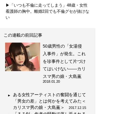
▶「いつも不倫に走ってしまう」48歳・女性
看護師の胸中。離婚2回でも不倫グセが抜けな
い
この連載の前回記事
50歳男性の「女湯侵
入事件」が発生。これ
を珍事件として片づけ
てはいけない――カリ
スマ男の娘・大島薫
2018.01.20
ある女性アーティストの奮闘を通じて
「男女の差」とは何かを考えてみた＜
カリスマ男の娘・大島薫＞
2017.12.15
「るろ剣」作者の騒動で蒸し返される