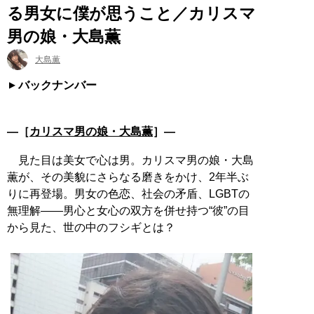
る男女に僕が思うこと／カリスマ
男の娘・大島薫
大島薫
バックナンバー
―［
カリスマ男の娘・大島薫
］―
見た目は美女で心は男。カリスマ男の娘・大島
薫が、その美貌にさらなる磨きをかけ、2年半ぶ
りに再登場。男女の色恋、社会の矛盾、LGBTの
無理解――男心と女心の双方を併せ持つ“彼”の目
から見た、世の中のフシギとは？