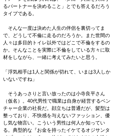
るパートナーを決めること」とでも答えるだろう
タイプである。
そんな一度は決めた人生の伴侶を裏切ってま
で、どうして不倫に走るのだろうか。また世間の
人々は多目的トイレ以外ではどこで不倫をするの
か。そんなことを実際に不倫をしている方々に取
材をしながら、一緒に考えてみたいと思う。
「浮気相手は1人と関係が切れて、いまは3人しか
いないですね」
そうあっさりと言い放ったのは小寺良平さん
（仮名）。40代男性で職業は自身が経営するベン
チャー企業の社長だ。顔立ちは普通だが、髪型は
整っており、不快感を与えないファッション、優
し気な物言い。こういう男性は何人か知ってい
る。典型的な『お金を持ったイケてるオジサンタ