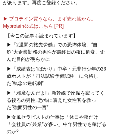
があります。再度ご登録ください。
▶ プロテイン買うなら、まず売れ筋から。
Myprotein公式はこちら [PR]
【今この記事も読まれています】
▶「2週間の旅先労働」での恐怖体験。“自
称”大企業勤務の男性が最終日の夜に豹変、歪
んだ目的が明らかに
▶「成績表は1ばかり」中卒・元非行少年の23
歳ホストが「司法試験予備試験」に合格し
た“執念の逆転劇”
▶「邪魔なんだよ!」新幹線で座席を蹴ってく
る後ろの男性...恐怖に震えた女性客を救っ
た“強面男性の一言”
▶女風セラピストの仕事は「休日や夜だけ」
「会社員の“兼業”が多い」中年男性でも稼げる
のか?