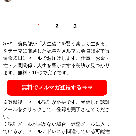
1989年6月7日生まれ。男性でありながらAV女優とし
1
2
3
て、大手AVメーカーKMPにて初の専属女優契約を結ぶ
2015年にAV女優を引退し、現在は作家活動を行ってい
る。ツイッター
@OshimaKaoru
SPA！編集部が「人生後半を賢く楽しく生きる」
をテーマに厳選した記事をメルマガ会員限定で毎
記事一覧へ
週金曜日にメールでお届けします。仕事・お金・
性・人間関係…人生を豊かにする秘訣が見つかり
ます。無料・10秒で完了です。
無料でメルマガ登録する⇒⇒
※登録後、メール認証が必要です。受信した認証
メールをクリックして、登録を完了させてくださ
い。
※認証メールが届かない場合、迷惑メールに入っ
ているか、メールアドレスが間違っている可能性