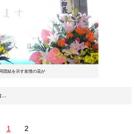
同団結を示す友情の花が
は…
1
2