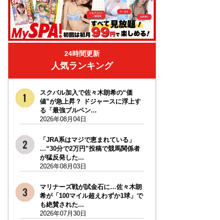
24時間更新
人気ランキング
スクバル加入で佐々木朗希の“価
値”が急上昇？ ドジャースに浮上す
る「最強ブルペン...
2026年08月04日
「JRA系はマジで恵まれている」
…“30分で2万円”投稿で競馬関係者
が猛反発した...
2026年08月03日
マリナーズ戦が試金石に…佐々木朗
希が「100マイル超えわずか1球」で
も絶賛された...
2026年07月30日