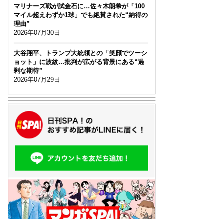
マリナーズ戦が試金石に…佐々木朗希が「100
マイル超えわずか1球」でも絶賛された“納得の
理由”
2026年07月30日
大谷翔平、トランプ大統領との「笑顔でツーシ
ョット」に波紋…批判が広がる背景にある“過
剰な期待”
2026年07月29日