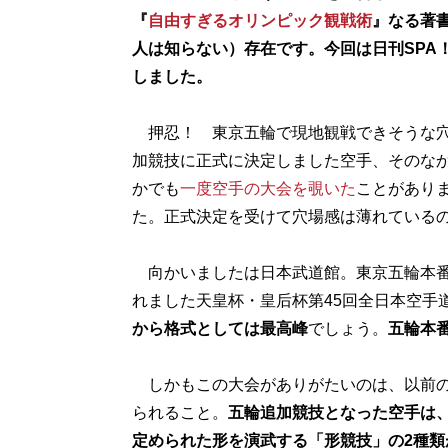
『
自由すぎるオリンピック観戦術
』なる著
人は知らない）存在です。今回は日刊SPA
しました。
押忍！ 東京五輪で現地観戦できそうな穴
加競技に正式に決定しました空手、そのな
かでも
一度空手の大会を覗いた
ことがあり
た。正式決定を受けて穴場感は薄れている
向かいましたは日本武道館。東京五輪本番
れました天皇杯・皇后杯第45回全日本空手
から格式としては最高峰
でしょう。
五輪本
しかもこの大会がありがたいのは、以前の
られること。
五輪追加競技となった空手は
定められた形を演武する「形競技」の2種