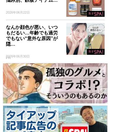
悩み別、鉄板アイテム…
2026年06月22日
なんか顔色が悪い、いつ
もだるい…年齢でも過労
でもない“意外な原因”が
隠…
2026年06月30日
PR