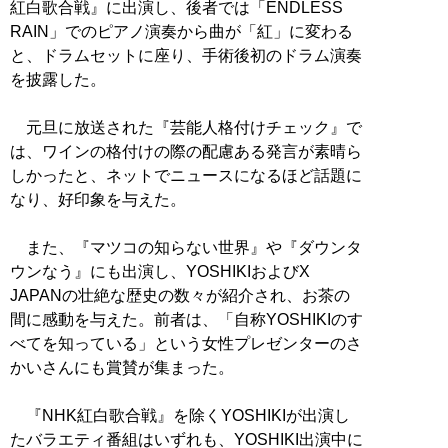
紅白歌合戦』に出演し、後者では「ENDLESS
RAIN」でのピアノ演奏から曲が「紅」に変わる
と、ドラムセットに座り、手術後初のドラム演奏
を披露した。
元旦に放送された『芸能人格付けチェック』で
は、ワインの格付けの際の配慮ある発言が素晴ら
しかったと、ネットでニュースになるほど話題に
なり、好印象を与えた。
また、『マツコの知らない世界』や『ダウンタ
ウンなう』にも出演し、YOSHIKIおよびX
JAPANの壮絶な歴史の数々が紹介され、お茶の
間に感動を与えた。前者は、「自称YOSHIKIのす
べてを知っている」という女性プレゼンターのさ
かいさんにも賞賛が集まった。
『NHK紅白歌合戦』を除くYOSHIKIが出演し
たバラエティ番組はいずれも、YOSHIKI出演中に