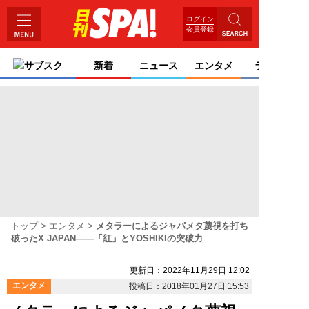
ログイン
会員登録
サブスク
新着
ニュース
エンタメ
ライフ
トップ
エンタメ
メタラーによるジャパメタ蔑視を打ち
破ったX JAPAN――「紅」とYOSHIKIの突破力
更新日：2022年11月29日 12:02
エンタメ
投稿日：2018年01月27日 15:53