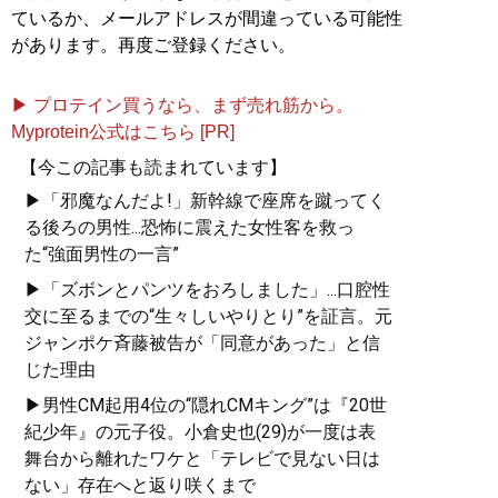
ているか、メールアドレスが間違っている可能性
があります。再度ご登録ください。
▶ プロテイン買うなら、まず売れ筋から。
Myprotein公式はこちら [PR]
【今この記事も読まれています】
▶「邪魔なんだよ!」新幹線で座席を蹴ってく
る後ろの男性...恐怖に震えた女性客を救っ
た“強面男性の一言”
▶「ズボンとパンツをおろしました」...口腔性
交に至るまでの“生々しいやりとり”を証言。元
ジャンポケ斉藤被告が「同意があった」と信
じた理由
▶男性CM起用4位の“隠れCMキング”は『20世
紀少年』の元子役。小倉史也(29)が一度は表
舞台から離れたワケと「テレビで見ない日は
ない」存在へと返り咲くまで