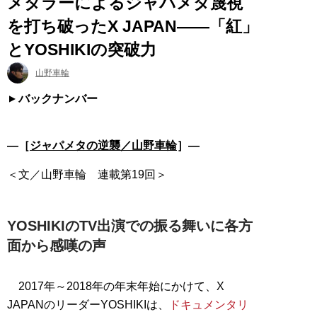
メタラーによるジャパメタ蔑視
を打ち破ったX JAPAN――「紅」
とYOSHIKIの突破力
山野車輪
バックナンバー
―［
ジャパメタの逆襲／山野車輪
］―
＜文／山野車輪 連載第19回＞
YOSHIKIのTV出演での振る舞いに各方
面から感嘆の声
2017年～2018年の年末年始にかけて、X
JAPANのリーダーYOSHIKIは、
ドキュメンタリ