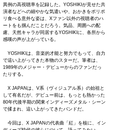
異例の高視聴率を記録した。YOSHIKIが見せた共
演者などへの細やかな気遣いや、おかきをポリポ
リ食べる意外な姿は、Xファン以外の視聴者のハ
ートをも掴んだことだろう。気品、周囲への配
慮、天然キャラが同居するYOSHIKIに、各所から
感嘆の声が上がっている。
YOSHIKIは、音楽的才能と努力でもって、自力
で這い上がってきた本物のスターだ。筆者は、
1989年のメジャー・デビューからのファンだっ
たりする。
X JAPANは、V系（ヴィジュアル系）の始祖と
して有名だが、デビュー前は、もっとも熱かった
80年代後半期の関東インディーズメタル・シーン
で揉まれ、這い上がってきたバンドだ。
今回は、X JAPANの代表曲「紅」を核に、イン
ディーズ時代の彼らについて、語ってみたい。