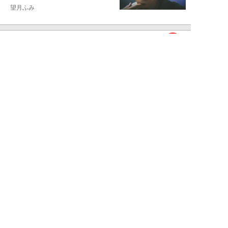
望月ふみ
NEW!
エンタメ
2026年08月07日
「牛丼2杯で満腹」だった男が
「1時間でラーメン35杯」完食で
きるようになる...
寺西ジャジューカ
NEW!
エンタメ
2026年08月07日
志田音々の爽やか超絶美ボディ！
グラビアメイキングMySPA!限定
ムービー公...
NEW!
エンタメ
2026年08月07日
Rain Tree、涙の“全員曲”初披露