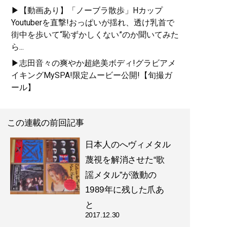
▶【動画あり】「ノーブラ散歩」Hカップ
Youtuberを直撃!おっぱいが揺れ、透け乳首で
街中を歩いて“恥ずかしくない”のか聞いてみた
ら...
▶志田音々の爽やか超絶美ボディ!グラビアメ
イキングMySPA!限定ムービー公開!【旬撮ガ
ール】
この連載の前回記事
日本人のへヴィメタル
蔑視を解消させた“歌
謡メタル”が激動の
1989年に残した爪あ
と
2017.12.30