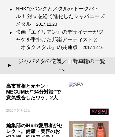
NHKでパンクとメタルがトークバト
ル！ 対立を経て進化したジャパニーズ
メタル
2017.12.23
映画『エイリアン』のデザイナーがジ
ャケを手掛けた邦楽アーティストと
「オタクメタル」の共通点
2017.12.16
ジャパメタの逆襲／山野車輪の一覧
▲
へ
高市首相と元ヤン・
MEGUMIが“34分対談”で
意気投合したワケ。2人…
2026年04月16日
編集部のiHerb愛用者がセ
レクト。健康・美容のお