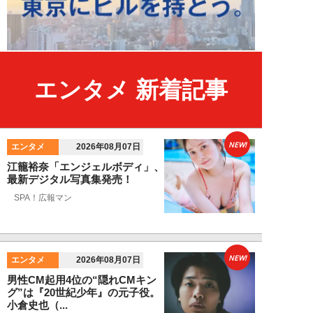
エンタメ 新着記事
NEW!
エンタメ
2026年08月07日
江籠裕奈「エンジェルボディ」、
最新デジタル写真集発売！
SPA！広報マン
NEW!
エンタメ
2026年08月07日
男性CM起用4位の“隠れCMキン
グ”は『20世紀少年』の元子役。
小倉史也（...