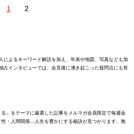
1
2
神奈川県生まれ。東京都・赤羽に移り住み、中央大学に進学
999年に開設した「２ちゃんねる」、2005年に就任した
最大の掲示板サイト「4chan」の管理人を務め、フランスに
人によるキーワード解説を加え、年表や地図、写真なども加
年以上連載を担当。新刊『
独占インタビューでは、会見後に沸き起こった疑問点にも答
賢い人が自然とやっている ズルい言
やっている ズルい言いまわし
』
きる」をテーマに厳選した記事をメルマガ会員限定で毎週金
トで言葉に困ったとき…ひろゆきなら、こう言う！
・性・人間関係…人生を豊かにする秘訣が見つかります。無
ション別に超具体的な「言い換え術」を伝授。