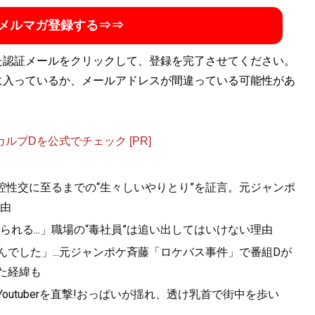
メルマガ登録する⇒⇒
た認証メールをクリックして、登録を完了させてください。
に入っているか、メールアドレスが間違っている可能性があ
ーネット
』
プDを公式でチェック [PR]
ト上で起こる様々な炎上事件や犯罪行為をどう見てきたの
す、本気の「インターネット批評本」！
口腔性交に至るまでの“生々しいやりとり”を証言。元ジャンポ
由
れる...」職場の“毒社員”は追い出してはいけない理由
んでした」...元ジャンポケ斉藤「ロケバス事件」で番組Dが
た経緯も
utuberを直撃!おっぱいが揺れ、透け乳首で街中を歩い
てるね
』