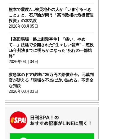
熊本で震度7…被災地外の人が「いま守るべき
こと」と、石戸諭が問う「高市政権の危機管理
投資」の本気度
2026年08月05日
【高田馬場・路上刺殺事件】「痛い、やめ
て…」法廷で公開された“生々しい音声”…懲役
16年判決までに明らかになった“犯行の一部始
終”
2026年08月04日
救急隊のドア破壊に26万円の賠償命令。元裁判
官が訴える「現場を不当に追い詰める」不完全
な判決
2026年08月03日