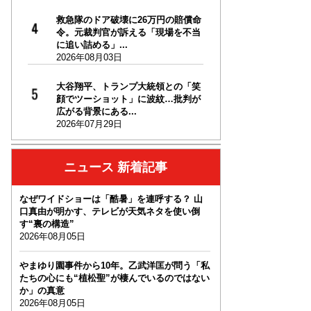
救急隊のドア破壊に26万円の賠償命
令。元裁判官が訴える「現場を不当
に追い詰める」...
2026年08月03日
大谷翔平、トランプ大統領との「笑
顔でツーショット」に波紋…批判が
広がる背景にある...
2026年07月29日
ニュース 新着記事
なぜワイドショーは「酷暑」を連呼する？ 山
口真由が明かす、テレビが天気ネタを使い倒
す“裏の構造”
2026年08月05日
やまゆり園事件から10年。乙武洋匡が問う「私
たちの心にも“植松聖”が棲んでいるのではない
か」の真意
2026年08月05日