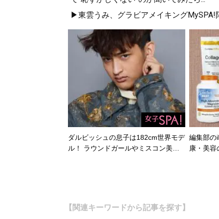
▶東雲うみ、グラビアメイキングMySPA
2ちゃんねる創設者
は、児童養護施設へ
記事一覧へ
ダルビッシュの息子は182cm世界モデ
編集部のi
ル！ ラウンドガールやミスコン美…
康・美容
【関連キーワードから記事を探す】