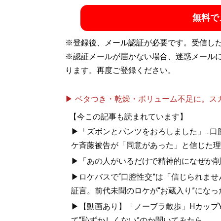
無料で
※登録後、メール認証が必要です。受信し
※認証メールが届かない場合、迷惑メール
ります。再度ご登録ください。
『
ざんねんなインタ
▶ ベタつき・乾燥・ボリューム不足に。スカル
日本のインターネッ
か？ 満を持して出
【今この記事も読まれています】
▶「ズボンとパンツをおろしました」...
ケ斉藤被告が「同意があった」と信じた理
▶「あの人がいるだけで精神的になぜか削ら
▶ロケバスで“口腔性交”は「信じられませ
証言。前代未聞のロケが“お蔵入り”になっ
▶【動画あり】「ノーブラ散歩」HカップYo
『
僕が親ならこう育
て“恥ずかしくない”のか聞いてみたら...