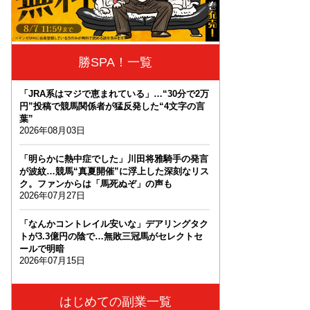
勝SPA！一覧
「JRA系はマジで恵まれている」…“30分で2万
円”投稿で競馬関係者が猛反発した“4文字の言
葉”
2026年08月03日
「明らかに熱中症でした」川田将雅騎手の発言
が波紋…競馬“真夏開催”に浮上した深刻なリス
ク。ファンからは「馬死ぬぞ」の声も
2026年07月27日
「なんかコントレイル安いな」デアリングタク
トが3.3億円の陰で…無敗三冠馬がセレクトセ
ールで明暗
2026年07月15日
はじめての副業一覧