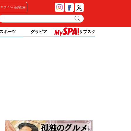
ログイン
会員登録
スポーツ
グラビア
サブスク