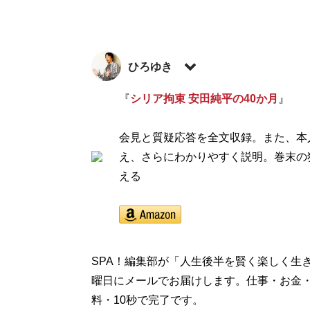
ひろゆき
西村博之（にしむらひろゆき）1976年、
『
シリア拘束 安田純平の40か月
』
後、在学中に米国・アーカンソー州に留学。1
「ニコニコ動画」の元管理人。現在は英語圏
会見と質疑応答を全文収録。また、本
在住。たまに日本にいる。週刊SPA!で10
え、さらにわかりやすく説明。巻末の
いまわし
える
』
『
賢い人が自然と
SPA！編集部が「人生後半を賢く楽しく生
仕事やプライベー
曜日にメールでお届けします。仕事・お金
50のシチュエー
料・10秒で完了です。