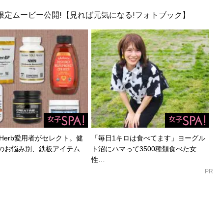
!限定ムービー公開!【見れば元気になる!フォトブック】
・ひろゆき氏の新刊は“教育＆子育て論” ※本の著者印税
のパソコン寄贈に充てられます。
Herb愛用者がセレクト。健
「毎日1キロは食べてます」ヨーグル
のお悩み別、鉄板アイテム…
ト沼にハマって3500種類食べた女
性…
PR