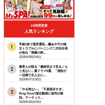
24時間更新
人気ランキング
手紙1枚で退所通告…藤あや子の独
立トラブルにバーニング二代目社長
が告白「実際の料...
2026年08月04日
業界人が語る「最終回まで見る／も
う見ない」夏ドラマ6選。「演技が
一辺倒で主人公に...
2026年07月30日
「やる気ない」「不真面目すぎ」
King Gnuの宣伝動画に批判が殺
到。アーティス...
2026年08月04日