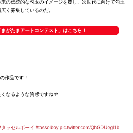
従来の伝統的な勾玉のイメージを覆し、次世代に向けて勾玉
幅広く募集しているのだ。
「まがたまアートコンテスト」はこちら！
の作品です！
くなるような質感ですね🌱
#タッセルボーイ
#tasselboy
pic.twitter.com/QhGDUegl1b