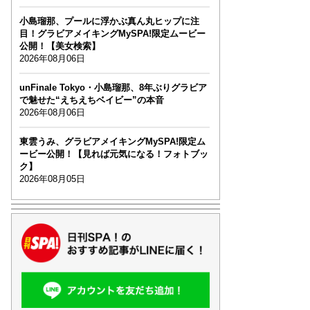
小島瑠那、プールに浮かぶ真ん丸ヒップに注
目！グラビアメイキングMySPA!限定ムービー
公開！【美女検索】
2026年08月06日
unFinale Tokyo・小島瑠那、8年ぶりグラビア
で魅せた“えちえちベイビー”の本音
2026年08月06日
東雲うみ、グラビアメイキングMySPA!限定ム
ービー公開！【見れば元気になる！フォトブッ
ク】
2026年08月05日