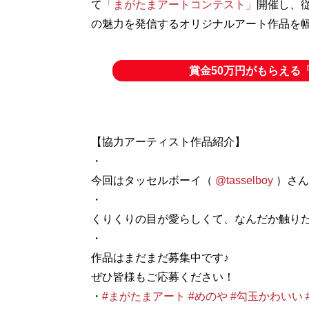
て
「まがたまアートコンテスト」
開催し、
の魅力を発信するオリジナルアート作品を
賞金50万円がもらえる
【協力アーティスト作品紹介】
・
今回はタッセルボーイ（
@tasselboy
）さん
・
くりくりの目が愛らしくて、なんだか触りた
・
作品はまだまだ募集中です♪
ぜひ皆様もご応募ください！
・
#まがたまアート
#めのや
#勾玉かわいい