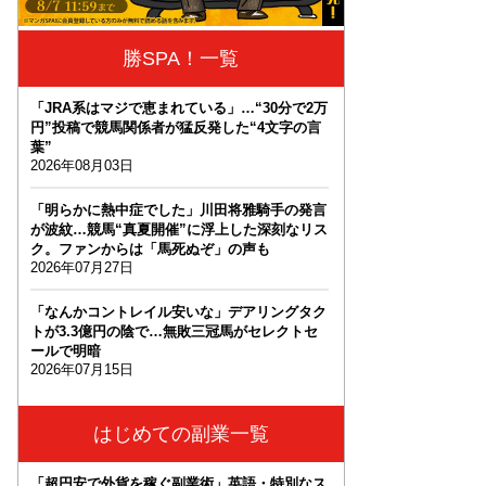
勝SPA！一覧
「JRA系はマジで恵まれている」…“30分で2万
円”投稿で競馬関係者が猛反発した“4文字の言
葉”
2026年08月03日
「明らかに熱中症でした」川田将雅騎手の発言
が波紋…競馬“真夏開催”に浮上した深刻なリス
ク。ファンからは「馬死ぬぞ」の声も
2026年07月27日
「なんかコントレイル安いな」デアリングタク
トが3.3億円の陰で…無敗三冠馬がセレクトセ
ールで明暗
2026年07月15日
はじめての副業一覧
「超円安で外貨を稼ぐ副業術」英語・特別なス