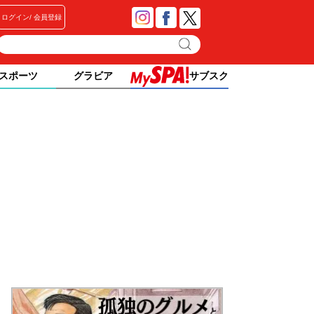
ログイン
会員登録
スポーツ
グラビア
サブスク