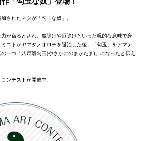
新作「勾玉な奴」登場！
加されたネタが「勾玉な奴」。
な力が宿るとされ、魔除けや厄除けといった呪的な意味で身
ノミコトがヤマタノオロチを退治した後、「勾玉」をアマテ
の一つ「八尺瓊勾玉(やさかにのまがたま)」になったと伝え
コンテストが開催中。