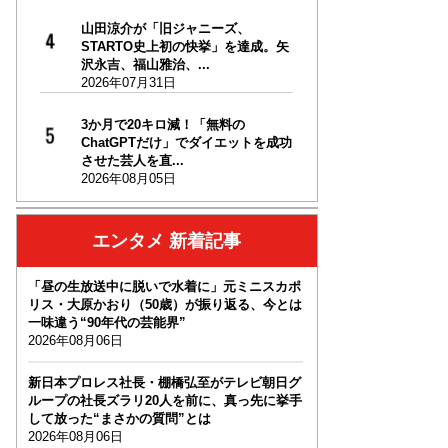
山田涼介が「旧ジャニーズ、
STARTO史上初の快挙」を達成。矢
沢永吉、福山雅治、...
2026年07月31日
3か月で20キロ減！「無料の
ChatGPTだけ」でダイエットを成功
させた芸人を直...
2026年08月05日
エンタメ 新着記事
「昼の生放送中に脱いで水着に」元ミニスカポ
リス・大原かおり（50歳）が振り返る、今とは
一味違う“90年代の芸能界”
2026年08月06日
新日本プロレス社長・棚橋弘至がテレビ朝日グ
ループの社長ズラリ20人を前に、真っ先に挙手
して放った“まさかの質問”とは
2026年08月06日