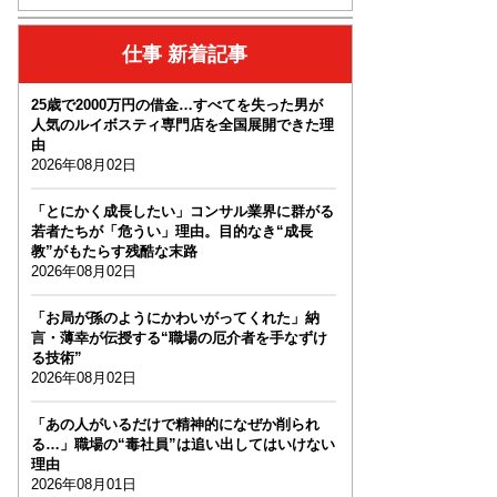
仕事 新着記事
25歳で2000万円の借金…すべてを失った男が
人気のルイボスティ専門店を全国展開できた理
由
2026年08月02日
「とにかく成長したい」コンサル業界に群がる
若者たちが「危うい」理由。目的なき“成長
教”がもたらす残酷な末路
2026年08月02日
「お局が孫のようにかわいがってくれた」納
言・薄幸が伝授する“職場の厄介者を手なずけ
る技術”
2026年08月02日
「あの人がいるだけで精神的になぜか削られ
る…」職場の“毒社員”は追い出してはいけない
理由
2026年08月01日