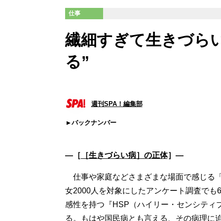
仕事
繊細すぎて生きづらい
る”
週刊SPA！編集部
バックナンバー
―［
［生きづらい病］の正体
］―
仕事や家庭などさまざまな場面で感じる「生
女2000人を対象にしたアンケート調査でも
感性を持つ『HSP（ハイリー・センシティ
る。もはや国民病とも言える、その病理に