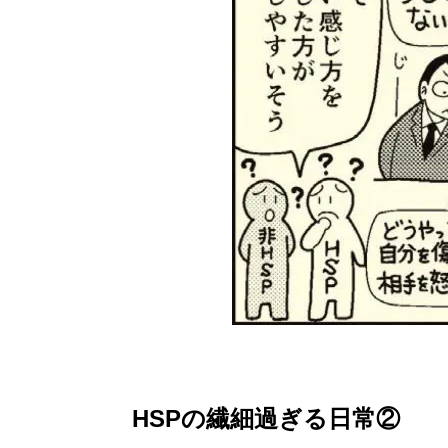
HSPの繊細過ぎる日常②