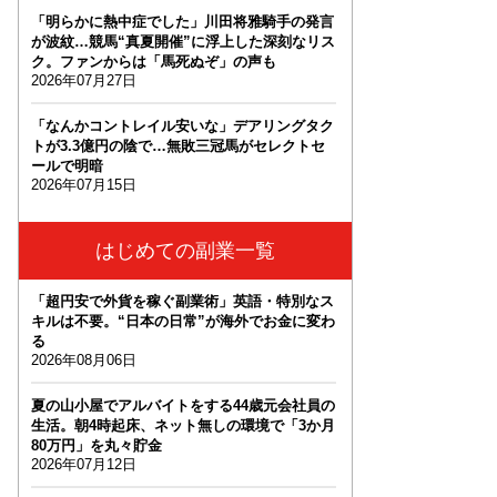
「明らかに熱中症でした」川田将雅騎手の発言
が波紋…競馬“真夏開催”に浮上した深刻なリス
ク。ファンからは「馬死ぬぞ」の声も
2026年07月27日
「なんかコントレイル安いな」デアリングタク
トが3.3億円の陰で…無敗三冠馬がセレクトセ
ールで明暗
2026年07月15日
はじめての副業一覧
「超円安で外貨を稼ぐ副業術」英語・特別なス
キルは不要。“日本の日常”が海外でお金に変わ
る
2026年08月06日
夏の山小屋でアルバイトをする44歳元会社員の
生活。朝4時起床、ネット無しの環境で「3か月
80万円」を丸々貯金
2026年07月12日