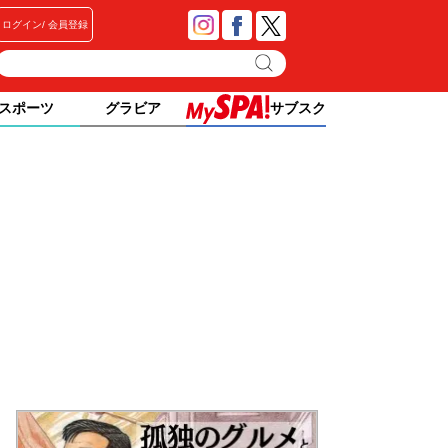
ログイン
会員登録
スポーツ
グラビア
サブスク