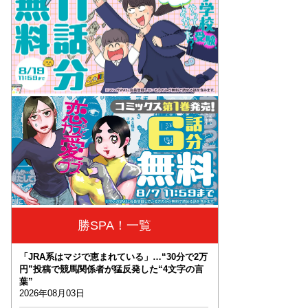
勝SPA！一覧
「JRA系はマジで恵まれている」…“30分で2万
円”投稿で競馬関係者が猛反発した“4文字の言
葉”
2026年08月03日