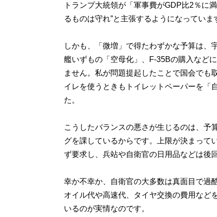
トランプ大統領が「軍事費がGDP比2％に
るものは守れ”と主張するようになっていま
しかも、「微増」で得たわずかな予算は、
艦いずもの「空母化」、F-35Bの購入な
ません。私が問題提起したことで国会でも
イレを使うときもトイレットペーパーを「
た。
こうしたバランスの悪さが生じるのは、予算
グを課しているからです。上限が決まって
ず要求し、兵站や自衛官の日用品などは後
幸か不幸か、自衛官の大多数は真面目で過
オイル代や高速代、タイヤ交換の費用など
いるのが実情なのです。