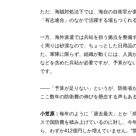
ただ、海賊対処法下では、海自の自衛官が
「有志連合」のなかで活躍する場もつくれ
一方、海外派遣では兵站を担う拠点を整備
く周りは砂漠なので、ちょっとした日用品
た。軍隊に限らず、組織が動くには、人員
などを含めた兵站が必要ですが、予算がな
です。
――「予算が足りない」というが、防衛省
ここ数年の防衛費の伸びを懸念する声もあ
小笠原：
毎年のように「過去最大」とか「
スで国防費を積み上げているのに対し、今年度
ら、わずか412億円しか増えていません。