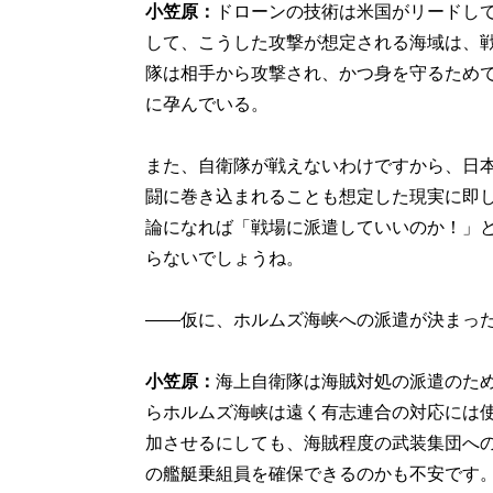
小笠原：
ドローンの技術は米国がリードし
して、こうした攻撃が想定される海域は、
隊は相手から攻撃され、かつ身を守るため
に孕んでいる。
また、自衛隊が戦えないわけですから、日
闘に巻き込まれることも想定した現実に即
論になれば「戦場に派遣していいのか！」
らないでしょうね。
――仮に、ホルムズ海峡への派遣が決まっ
小笠原：
海上自衛隊は海賊対処の派遣のた
らホルムズ海峡は遠く有志連合の対応には
加させるにしても、海賊程度の武装集団へ
の艦艇乗組員を確保できるのかも不安です