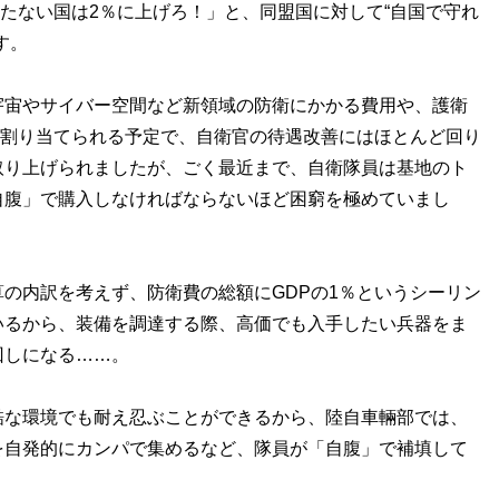
満たない国は2％に上げろ！」と、同盟国に対して“自国で守れ
す。
宇宙やサイバー空間など新領域の防衛にかかる費用や、護衛
どに割り当てられる予定で、自衛官の待遇改善にはほとんど回り
取り上げられましたが、ごく最近まで、自衛隊員は基地のト
自腹」で購入しなければならないほど困窮を極めていまし
の内訳を考えず、防衛費の総額にGDPの1％というシーリン
いるから、装備を調達する際、高価でも入手したい兵器をま
回しになる……。
酷な環境でも耐え忍ぶことができるから、陸自車輛部では、
を自発的にカンパで集めるなど、隊員が「自腹」で補填して