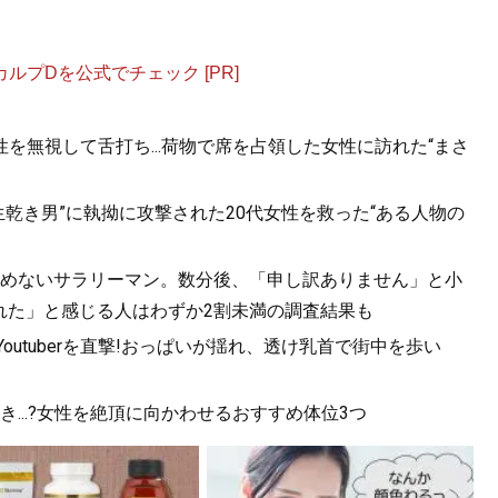
プDを公式でチェック [PR]
を無視して舌打ち...荷物で席を占領した女性に訪れた“まさ
乾き男”に執拗に攻撃された20代女性を救った“ある人物の
を止めないサラリーマン。数分後、「申し訳ありません」と小
れた」と感じる人はわずか2割未満の調査結果も
utuberを直撃!おっぱいが揺れ、透け乳首で街中を歩い
...?女性を絶頂に向かわせるおすすめ体位3つ