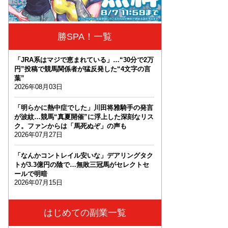
勝SPA！一覧
「JRA系はマジで恵まれている」…“30分で2万
円”投稿で競馬関係者が猛反発した“4文字の言
葉”
2026年08月03日
「明らかに熱中症でした」川田将雅騎手の発言
が波紋…競馬“真夏開催”に浮上した深刻なリス
ク。ファンからは「馬死ぬぞ」の声も
2026年07月27日
「なんかコントレイル安いな」デアリングタク
トが3.3億円の陰で…無敗三冠馬がセレクトセ
ールで明暗
2026年07月15日
はじめての副業一覧