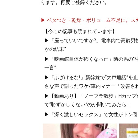
ります。再度ご登録ください。
▶ ベタつき・乾燥・ボリューム不足に。スカル
【今この記事も読まれています】
▶「座っていいですか?」電車内で高齢男性
かの結末”
▶「映画館自体が怖くなった」隣の席の“生
一言”
▶「ふざけるな!」新幹線で“大声通話”
さな声で謝ったワケ/車内マナー「改善さ
▶【動画あり】「ノーブラ散歩」HカップYo
て“恥ずかしくない”のか聞いてみたら...
▶「深く激しいセックス」で女性がドン引き