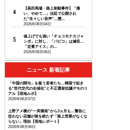
【高田馬場・路上刺殺事件】「痛
い、やめて…」法廷で公開され
た“生々しい音声”…懲...
2026年08月04日
値上げでも強い「チョコモナカジャ
ンボ」に対し、「パピコ」は減収…
「定番アイス」の...
2026年08月06日
ニュース 新着記事
「中国の関与」を疑う若者たち…韓国で起き
る“世代交代の右傾化”と不正選挙抗議デモのリ
アル【現地ルポ】
2026年08月07日
上野アメ横の“一斉摘発”から3ヵ月も…警告に
従わない店舗が後を絶たず「路上営業がなくな
らない」理由【現地レポート】
2026年08月06日