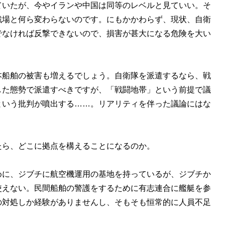
ていたが、今やイランや中国は同等のレベルと見ていい。そ
戦場と何ら変わらないのです。にもかかわらず、現状、自衛
でなければ反撃できないので、損害が甚大になる危険を大い
本船舶の被害も増えるでしょう。自衛隊を派遣するなら、戦
した態勢で派遣すべきですが、「戦闘地帯」という前提で議
という批判が噴出する……。リアリティを伴った議論にはな
たら、どこに拠点を構えることになるのか。
めに、ジブチに航空機運用の基地を持っているが、ジブチか
使えない。民間船舶の警護をするために有志連合に艦艇を参
の対処しか経験がありませんし、そもそも恒常的に人員不足
。