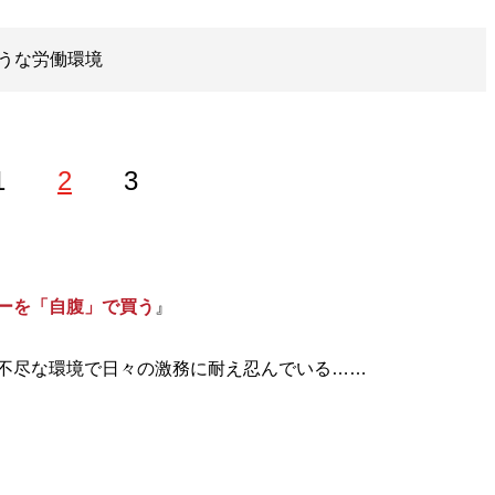
うな労働環境
1
2
3
ーを「自腹」で買う
』
不尽な環境で日々の激務に耐え忍んでいる……