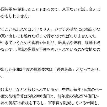
多国籍軍を指揮したこともあるので、米軍などと話し合えば
るかもしれません。
することも忘れてはいけません。ジブチの基地には売店がな
の買い出しにも離れた町まで行かなければなりませんでし
が生きていくための食料や日用品、医薬品や燃料、移動手段
いなかで、現場の隊員が不便を強いられているのが実情なの
が出した令和2年度の概算要求は「過去最高」となっており、
る。
焼け太り」などと報じられているが、中国が毎年7％超のペー
の防衛予算は5兆2986億円と、前年度の5兆2574億円か
“世界の警察”の看板を下ろし、軍事費を削減している米国も、