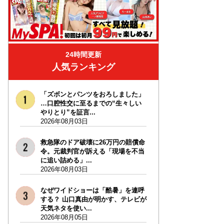
24時間更新
人気ランキング
「ズボンとパンツをおろしました」
…口腔性交に至るまでの“生々しい
やりとり”を証言...
2026年08月03日
救急隊のドア破壊に26万円の賠償命
令。元裁判官が訴える「現場を不当
に追い詰める」...
2026年08月03日
なぜワイドショーは「酷暑」を連呼
する？ 山口真由が明かす、テレビが
天気ネタを使い...
2026年08月05日