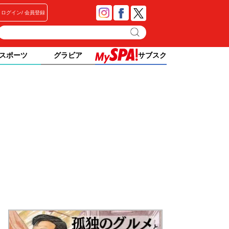
ログイン
会員登録
スポーツ
グラビア
サブスク