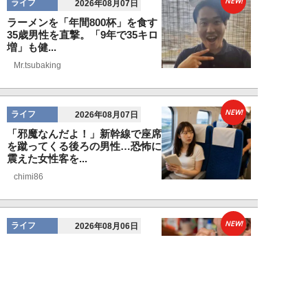
NEW!
ライフ
2026年08月07日
ラーメンを「年間800杯」を食す
35歳男性を直撃。「9年で35キロ
増」も健...
Mr.tsubaking
NEW!
ライフ
2026年08月07日
「邪魔なんだよ！」新幹線で座席
を蹴ってくる後ろの男性…恐怖に
震えた女性客を...
chimi86
NEW!
ライフ
2026年08月06日
「グラスを壁に叩きつけ粉々
に…」居酒屋で大暴走する高齢男
性。被害届を出され...
高橋マナブ