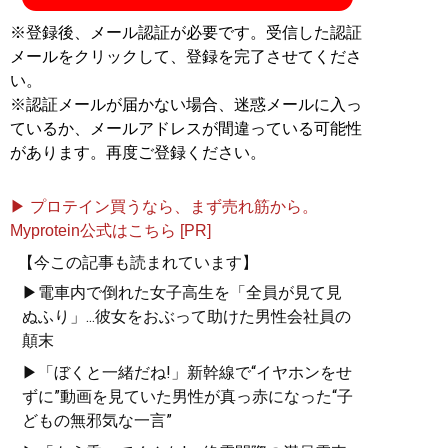
～
』(扶桑社刊)発売
※登録後、メール認証が必要です。受信した認証
メールをクリックして、登録を完了させてくださ
『
ルポ 新型コロナ詐欺 ～経済対策200兆円に巣
い。
食う正体～
』
※認証メールが届かない場合、迷惑メールに入っ
ているか、メールアドレスが間違っている可能性
詐欺師や反社、悪事に手を染めた一般人まで群
があります。再度ご登録ください。
がっていた
▶ プロテイン買うなら、まず売れ筋から。
Myprotein公式はこちら [PR]
記事一覧へ
【今この記事も読まれています】
▶電車内で倒れた女子高生を「全員が見て見
ぬふり」...彼女をおぶって助けた男性会社員の
顛末
▶「ぼくと一緒だね!」新幹線で“イヤホンをせ
ずに”動画を見ていた男性が真っ赤になった“子
どもの無邪気な一言”