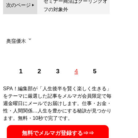
セミナー商法はクーリングオ
次のページ
フの対象外
奥窪優木
1980年、愛媛県生まれ。上智大学経済学部卒。ニューヨ
1
2
3
4
5
ーク市立大学中退後、中国に渡り、医療や知的財産権関
連の社会問題を中心に現地取材を行う。2008年に帰国後
は、週刊誌や月刊誌などに寄稿しながら、「国家の政策
SPA！編集部が「人生後半を賢く楽しく生きる」
や国際的事象が末端の生活者やアングラ社会に与える影
をテーマに厳選した記事をメルマガ会員限定で毎
響」をテーマに地道な取材活動を行っている。2016年に
週金曜日にメールでお届けします。仕事・お金・
他に先駆けて『週刊SPA!』誌上で問題提起した「外国人
性・人間関係…人生を豊かにする秘訣が見つかり
による公的医療保険の悪用問題」は国会でも議論の対象
ます。無料・10秒で完了です。
となり、健康保険法等の改正につながった。著書に『
中
国「猛毒食品」に殺される
』(扶桑社刊)など。最新刊
無料でメルマガ登録する⇒⇒
『
ルポ 新型コロナ詐欺 ～経済対策200兆円に巣食う正体