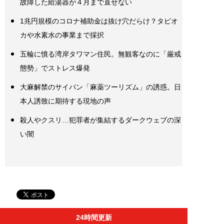
故障した給湯器が４月まで直せない
1兆円規模のコロナ補助金は抜け穴だらけ？タピオ
カや水素水の事業まで採択
五輪に憤る湾岸タワマン住民。無観客なのに「厳戒
態勢」でストレス爆発
大麻解禁のサイパン「麻薬ツーリズム」の誘惑。日
本人誘致に期待する現地の声
殺人やクスリ…犯罪者が集結するダークウェブの深
い闇
24時間更新