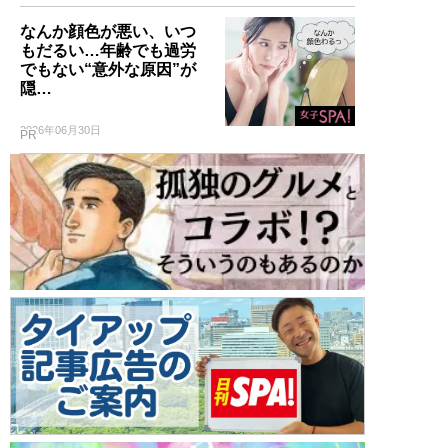
なんか顔色が悪い、いつ
もだるい…年齢でも過労
でもない“意外な原因”が
隠…
2026年06月30日
PR