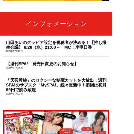
インフォメーション
山田あいのグラビア設定を視聴者が決める！【推し撮
生会議】 8/26（水）21:00～ MC：岸明日香
2026年07月29日
【週刊SPA! 発売日変更のお知らせ】
2026年07月28日
「天羽希純」のセクシーな秘蔵カットを大放出！週刊
SPA!のサブスク「MySPA!」続々更新中！初回は初月
99円で読み放題
2026年07月03日