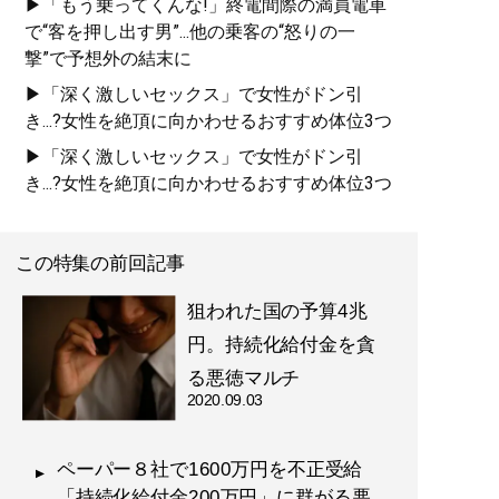
▶「もう乗ってくんな!」終電間際の満員電車
で“客を押し出す男”...他の乗客の“怒りの一
撃”で予想外の結末に
▶「深く激しいセックス」で女性がドン引
き...?女性を絶頂に向かわせるおすすめ体位3つ
▶「深く激しいセックス」で女性がドン引
き...?女性を絶頂に向かわせるおすすめ体位3つ
この特集の前回記事
狙われた国の予算4兆
円。持続化給付金を貪
る悪徳マルチ
2020.09.03
ペーパー８社で1600万円を不正受給
「持続化給付金200万円」に群がる悪