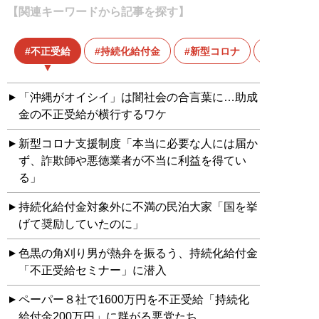
【関連キーワードから記事を探す】
不正受給
持続化給付金
新型コロナ
新型コロ
「沖縄がオイシイ」は闇社会の合言葉に…助成
金の不正受給が横行するワケ
新型コロナ支援制度「本当に必要な人には届か
ず、詐欺師や悪徳業者が不当に利益を得てい
る」
持続化給付金対象外に不満の民泊大家「国を挙
げて奨励していたのに」
色黒の角刈り男が熱弁を振るう、持続化給付金
「不正受給セミナー」に潜入
ペーパー８社で1600万円を不正受給「持続化
給付金200万円」に群がる悪党たち