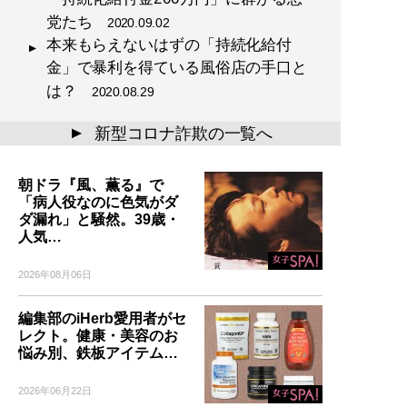
党たち
2020.09.02
本来もらえないはずの「持続化給付
金」で暴利を得ている風俗店の手口と
は？
2020.08.29
新型コロナ詐欺の一覧へ
▲
朝ドラ『風、薫る』で
「病人役なのに色気がダ
ダ漏れ」と騒然。39歳・
人気…
2026年08月06日
編集部のiHerb愛用者がセ
レクト。健康・美容のお
悩み別、鉄板アイテム…
2026年06月22日