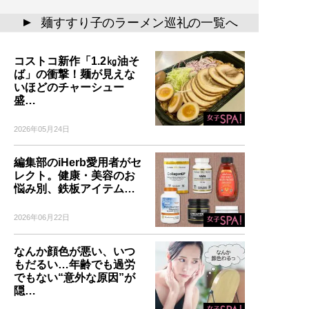
麺すすり子のラーメン巡礼の一覧へ
▲
コストコ新作「1.2㎏油そ
ば」の衝撃！麺が見えな
いほどのチャーシュー
盛…
2026年05月24日
編集部のiHerb愛用者がセ
レクト。健康・美容のお
悩み別、鉄板アイテム…
2026年06月22日
なんか顔色が悪い、いつ
もだるい…年齢でも過労
でもない“意外な原因”が
隠…