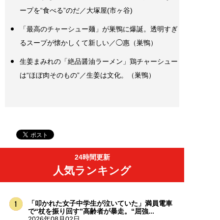
ープを“食べる”のだ／大塚屋(市ヶ谷)
「最高のチャーシュー麺」が巣鴨に爆誕。透明すぎ
るスープが懐かしくて新しい／◯惠（巣鴨）
生姜まみれの「絶品醤油ラーメン」鶏チャーシュー
は“ほぼ肉そのもの”／生姜は文化。（巣鴨）
24時間更新
人気ランキング
「叩かれた女子中学生が泣いていた」満員電車
で“杖を振り回す”高齢者が暴走。“屈強...
2026年08月02日