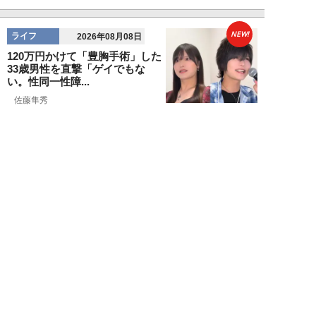
NEW!
ライフ
2026年08月08日
120万円かけて「豊胸手術」した
33歳男性を直撃「ゲイでもな
い。性同一性障...
佐藤隼秀
NEW!
ライフ
2026年08月08日
満員の新幹線で子供が「座りたい
～！」迷惑家族に困惑…周囲の乗
客が内心“スカ...
日刊SPA!取材班
NEW!
ライフ
2026年08月07日
自分が絶ってしまったもう一つの
人生を思いながら、限定50食の
ランチロース定...