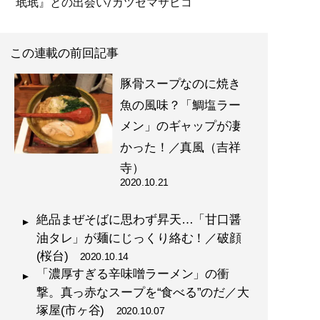
珉珉』との出会い/カツセマサヒコ
この連載の前回記事
豚骨スープなのに焼き
魚の風味？「鯛塩ラー
メン」のギャップが凄
かった！／真風（吉祥
寺）
2020.10.21
絶品まぜそばに思わず昇天…「甘口醤
油タレ」が麺にじっくり絡む！／破顔
(桜台)
2020.10.14
「濃厚すぎる辛味噌ラーメン」の衝
撃。真っ赤なスープを“食べる”のだ／大
塚屋(市ヶ谷)
2020.10.07