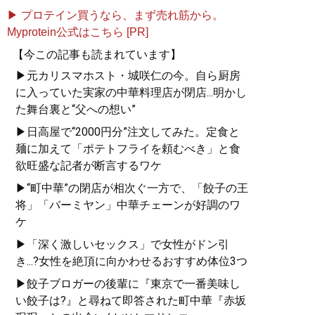
▶ プロテイン買うなら、まず売れ筋から。
Myprotein公式はこちら [PR]
【今この記事も読まれています】
▶元カリスマホスト・城咲仁の今。自ら厨房
に入っていた実家の中華料理店が閉店...明かし
た舞台裏と“父への想い”
▶日高屋で“2000円分”注文してみた。定食と
麺に加えて「ポテトフライを頼むべき」と食
欲旺盛な記者が断言するワケ
▶“町中華”の閉店が相次ぐ一方で、「餃子の王
将」「バーミヤン」中華チェーンが好調のワ
ケ
▶「深く激しいセックス」で女性がドン引
き...?女性を絶頂に向かわせるおすすめ体位3つ
▶餃子ブロガーの後輩に『東京で一番美味し
い餃子は?』と尋ねて即答された町中華『赤坂