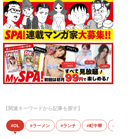
【関連キーワードから記事を探す】
OL
ラーメン
ランチ
町中華
麺すすり子