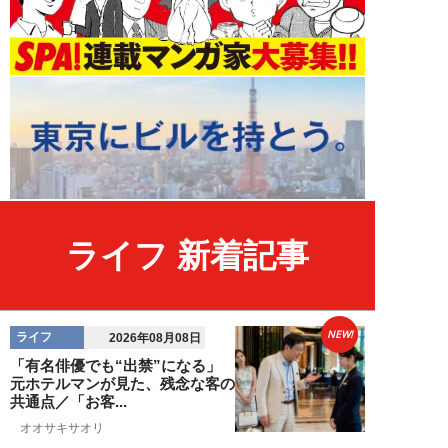
ライフ 新着記事
NEW!
ライフ
2026年08月08日
「有名俳優でも“出禁”になる」
元ホテルマンが見た、残念な客の
共通点／「お客...
オオサキサオリ