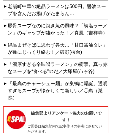
老舗町中華の絶品ラーメンは500円。醤油スー
プを含んだお揚げがたまらん…
豚骨スープなのに焼き魚の風味？「鯛塩ラーメ
ン」のギャップが凄かった！／真風（吉祥寺）
絶品まぜそばに思わず昇天…「甘口醤油タレ」
が麺にじっくり絡む！／破顔(桜台)
「濃厚すぎる辛味噌ラーメン」の衝撃。真っ赤
なスープを“食べる”のだ／大塚屋(市ヶ谷)
「最高のチャーシュー麺」が巣鴨に爆誕。透明
すぎるスープが懐かしくて新しい／◯惠（巣
鴨）