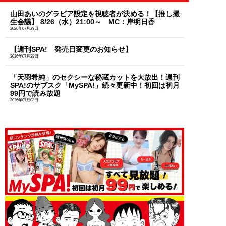
山田あいのグラビア設定を視聴者が決める！【推し撮
生会議】 8/26（水）21:00～ MC：岸明日香
2026年07月29日
【週刊SPA! 発売日変更のお知らせ】
2026年07月28日
「天羽希純」のセクシーな秘蔵カットを大放出！週刊
SPA!のサブスク「MySPA!」続々更新中！初回は初月
99円で読み放題
2026年07月03日