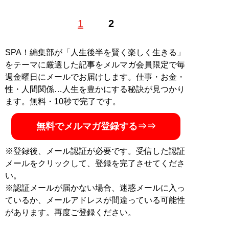
ほぼ毎日ラーメンを食べる会社員。豚骨ベースの鹿児島
1
2
ラーメンで育ち、18歳で上京してラーメンの幅広さと奥
深さに取り憑かれる
SPA！編集部が「人生後半を賢く楽しく生きる」
記事一覧へ
をテーマに厳選した記事をメルマガ会員限定で毎
週金曜日にメールでお届けします。仕事・お金・
性・人間関係…人生を豊かにする秘訣が見つかり
ます。無料・10秒で完了です。
無料でメルマガ登録する⇒⇒
※登録後、メール認証が必要です。受信した認証
メールをクリックして、登録を完了させてくださ
い。
※認証メールが届かない場合、迷惑メールに入っ
ているか、メールアドレスが間違っている可能性
があります。再度ご登録ください。