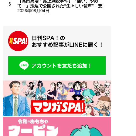
【高田馬場・路上刺殺事件】「痛い、やめ
て…」法廷で公開された“生々しい音声”…懲...
2026年08月04日