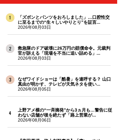
「ズボンとパンツをおろしました」…口腔性交
に至るまでの“生々しいやりとり”を証言...
2026年08月03日
救急隊のドア破壊に26万円の賠償命令。元裁判
官が訴える「現場を不当に追い詰める」...
2026年08月03日
なぜワイドショーは「酷暑」を連呼する？ 山口
真由が明かす、テレビが天気ネタを使い...
2026年08月05日
上野アメ横の“一斉摘発”から3ヵ月も…警告に従
わない店舗が後を絶たず「路上営業が...
2026年08月06日