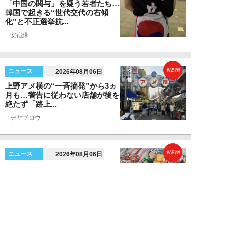
「中国の関与」を疑う若者たち…
韓国で起きる“世代交代の右傾
化”と不正選挙抗...
安宿緑
NEW!
ニュース
2026年08月06日
上野アメ横の“一斉摘発”から3ヵ
月も…警告に従わない店舗が後を
絶たず「路上...
デヤブロウ
NEW!
ニュース
2026年08月06日
値上げでも強い「チョコモナカジ
ャンボ」に対し、「パピコ」は減
収…「定番アイ...
不破聡