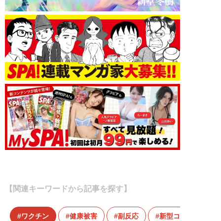
【関連キーワードから記事を探す】
ワクチン
健康被害
副反応
新型コロナウイル