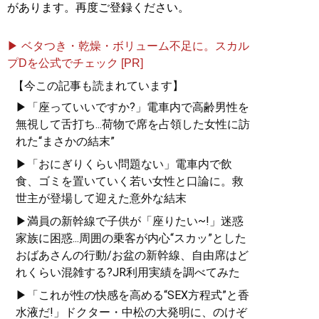
があります。再度ご登録ください。
▶ ベタつき・乾燥・ボリューム不足に。スカル
プDを公式でチェック [PR]
【今この記事も読まれています】
▶「座っていいですか?」電車内で高齢男性を
無視して舌打ち...荷物で席を占領した女性に訪
れた“まさかの結末”
▶「おにぎりくらい問題ない」電車内で飲
食、ゴミを置いていく若い女性と口論に。救
世主が登場して迎えた意外な結末
▶満員の新幹線で子供が「座りたい~!」迷惑
家族に困惑...周囲の乗客が内心“スカッ”とした
おばあさんの行動/お盆の新幹線、自由席はど
れくらい混雑する?JR利用実績を調べてみた
▶「これが性の快感を高める“SEX方程式”と香
水液だ!」ドクター・中松の大発明に、のけぞ