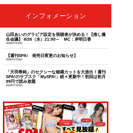
インフォメーション
山田あいのグラビア設定を視聴者が決める！【推し撮
生会議】 8/26（水）21:00～ MC：岸明日香
2026年07月29日
【週刊SPA! 発売日変更のお知らせ】
2026年07月28日
「天羽希純」のセクシーな秘蔵カットを大放出！週刊
SPA!のサブスク「MySPA!」続々更新中！初回は初月
99円で読み放題
2026年07月03日