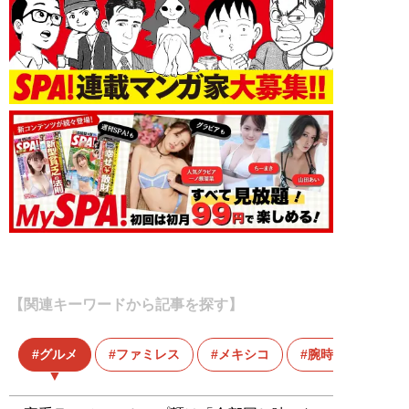
【関連キーワードから記事を探す】
グルメ
ファミレス
メキシコ
腕時計投資家・