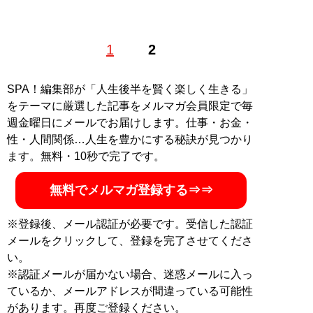
1986年生まれ。日本初の腕時計投資家として、
「腕時計
1
2
投資新聞」
で執筆。母方の祖父はチャコット創業者、父
は医者という裕福な家庭に生まれるが幼少期に両親が離
婚。中学1年生の頃より、企業のホームページ作成業務
SPA！編集部が「人生後半を賢く楽しく生きる」
を個人で請負い収入を得る。それを元手に高級腕時計を
をテーマに厳選した記事をメルマガ会員限定で毎
購入。その頃、買った値段より高く売る腕時計投資を考
週金曜日にメールでお届けします。仕事・お金・
案し、時計の売買で資金を増やしていく。高校卒業後は
性・人間関係…人生を豊かにする秘訣が見つかり
就職、5年間の社会人経験を経てから筑波大学情報学群
ます。無料・10秒で完了です。
情報メディア創成学類に入学。お金を使わず贅沢する
「ドケチ快適」のプロ。腕時計は買った値段より高く売
無料でメルマガ登録する⇒⇒
却、ロールスロイスは実質10万円で購入。著書に『
腕時
計投資のすすめ
』（イカロス出版）と『
もう新品は買う
※登録後、メール認証が必要です。受信した認証
な！
』がある
メールをクリックして、登録を完了させてくださ
い。
※認証メールが届かない場合、迷惑メールに入っ
『
もう新品は買うな！
』
ているか、メールアドレスが間違っている可能性
があります。再度ご登録ください。