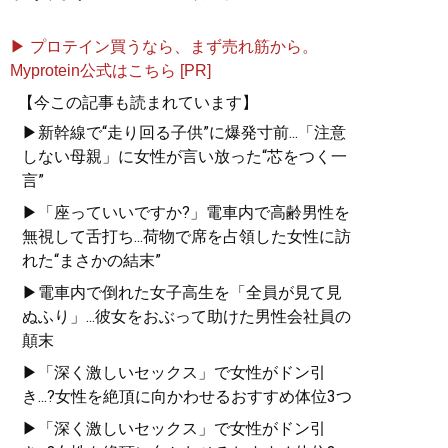
もう大量消費、大量生産
で無駄遣いをするのはや
▶ プロテイン買うなら、まず売れ筋から。
めよう
Myprotein公式はこちら [PR]
【今この記事も読まれています】
▶新幹線で“走り回る子供”に爆発寸前...「注意
しない母親」に女性が言い放った“芯をつく一
言”
記事一覧へ
▶「座っていいですか?」電車内で高齢男性を
無視して舌打ち...荷物で席を占領した女性に訪
れた“まさかの結末”
▶電車内で倒れた女子高生を「全員が見て見
ぬふり」...彼女をおぶって助けた男性会社員の
顛末
▶「深く激しいセックス」で女性がドン引
き...?女性を絶頂に向かわせるおすすめ体位3つ
▶「深く激しいセックス」で女性がドン引