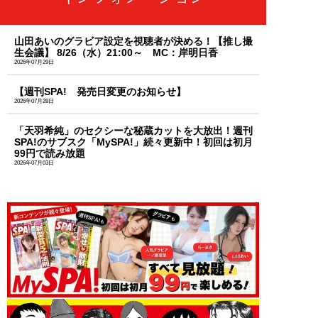
山田あいのグラビア設定を視聴者が決める！【推し撮
生会議】 8/26（水）21:00～ MC：岸明日香
2026年07月29日
【週刊SPA! 発売日変更のお知らせ】
2026年07月28日
「天羽希純」のセクシーな秘蔵カットを大放出！週刊
SPA!のサブスク「MySPA!」続々更新中！初回は初月
99円で読み放題
2026年07月03日