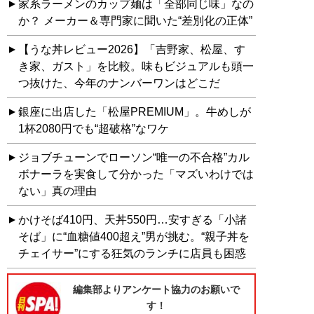
家系ラーメンのカップ麺は「全部同じ味」なの
か？ メーカー＆専門家に聞いた“差別化の正体”
【うな丼レビュー2026】「吉野家、松屋、す
き家、ガスト」を比較。味もビジュアルも頭一
つ抜けた、今年のナンバーワンはどこだ
銀座に出店した「松屋PREMIUM」。牛めしが
1杯2080円でも“超破格”なワケ
ジョブチューンでローソン“唯一の不合格”カル
ボナーラを実食して分かった「マズいわけでは
ない」真の理由
かけそば410円、天丼550円…安すぎる「小諸
そば」に“血糖値400超え”男が挑む。“親子丼を
チェイサー”にする狂気のランチに店員も困惑