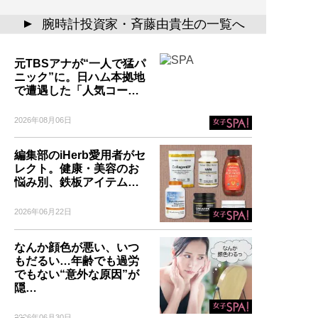
腕時計投資家・斉藤由貴生の一覧へ
▲
元TBSアナが“一人で猛パ
ニック”に。日ハム本拠地
で遭遇した「人気コー…
2026年08月06日
編集部のiHerb愛用者がセ
レクト。健康・美容のお
悩み別、鉄板アイテム…
2026年06月22日
なんか顔色が悪い、いつ
もだるい…年齢でも過労
でもない“意外な原因”が
隠…
2026年06月30日