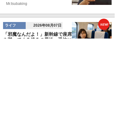
Mr.tsubaking
NEW!
ライフ
2026年08月07日
「邪魔なんだよ！」新幹線で座席
を蹴ってくる後ろの男性…恐怖に
震えた女性客を...
chimi86
NEW!
ライフ
2026年08月06日
「グラスを壁に叩きつけ粉々
に…」居酒屋で大暴走する高齢男
性。被害届を出され...
高橋マナブ
NEW!
ライフ
2026年08月06日
老いていくのがすごく嫌な49歳